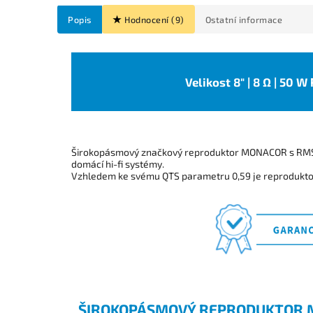
Popis
Hodnocení (9)
Ostatní informace
Velikost 8" | 8 Ω | 50 W
Širokopásmový značkový reproduktor MONACOR s RMS 
domácí hi-fi systémy.
Vzhledem ke svému QTS parametru 0,59 je reprodukt
ŠIROKOPÁSMOVÝ REPRODUKTOR 