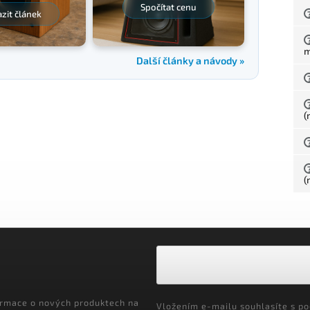
Spočítat cenu
zit článek
Další články a návody »
(
(
ormace o nových produktech na
Vložením e-mailu souhlasíte s
po