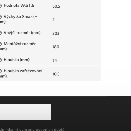
Hodnota VAS (l)
:
60.5
?
Výchylka Xmax (+-
?
2
mm)
:
Vnější rozměr (mm)
:
203
?
Montážní rozměr
?
180
mm)
:
Hloubka (mm)
:
79
?
Hloubka zafrézování
?
10.5
mm)
:
dmínkami ochrany osobních údajů