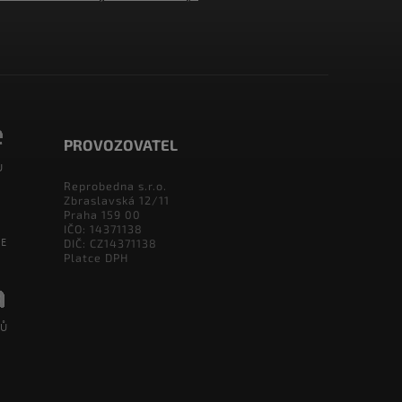
PROVOZOVATEL
Reprobedna s.r.o.
Zbraslavská 12/11
Praha 159 00
IČO: 14371138
DIČ: CZ14371138
Platce DPH