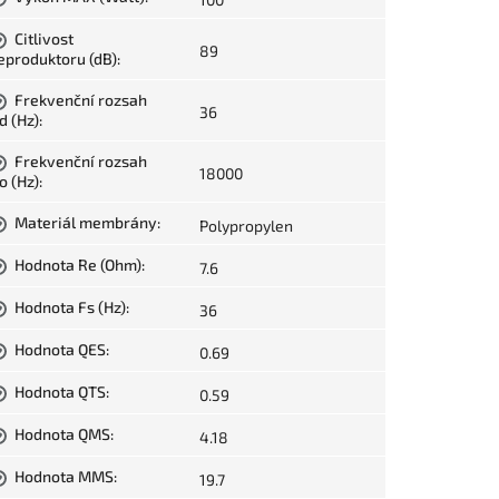
Citlivost
?
89
eproduktoru (dB)
:
Frekvenční rozsah
?
36
d (Hz)
:
Frekvenční rozsah
?
18000
o (Hz)
:
Materiál membrány
:
Polypropylen
?
Hodnota Re (Ohm)
:
7.6
?
Hodnota Fs (Hz)
:
36
?
Hodnota QES
:
0.69
?
Hodnota QTS
:
0.59
?
Hodnota QMS
:
4.18
?
Hodnota MMS
:
19.7
?