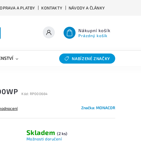
OPRAVA A PLATBY
KONTAKTY
NÁVODY A ČLÁNKY
Nákupní košík
Prázdný košík
ENSTVÍ
VÝHYBKY
SLEVY
BAZAR
NABÍZENÉ ZNAČKY
00WP
Kód:
RP000664
Značka:
MONACOR
hodnocení
Skladem
(2 ks)
Možnosti doručení