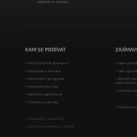
našem e-shopu.
KAM SE PODÍVAT
ZAJÍMAV
> Půjčovna PA aparatur
> Jak vybra
> Doprava a platba
> Jak vybra
> Věrnostní program
> Rozdíl me
reprodukt
> Kontaktujte nás
> Výhody k
> Výroba reproboxů
> Články a návody
> Všechny 
> Obchodní podmínky
> Ochrana osobních údajů