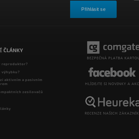
Přihlásit se
É ČLÁNKY
t reproduktor?
t výhybku?
zi aktivním a pasivním
orem
ompaktních zesilovačů
články