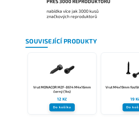
PŘES 3000 REPRODUKTORŮ
nabídka více jak 3000 kusů
značkových reproduktorů
SOUVISEJÍCÍ PRODUKTY
Vrut MONACOR MZF-8614 M4x16mm
Vrut M4x19mm fosfát
černý (1ks)
12 Kč
19 K
Do košíku
Do koš