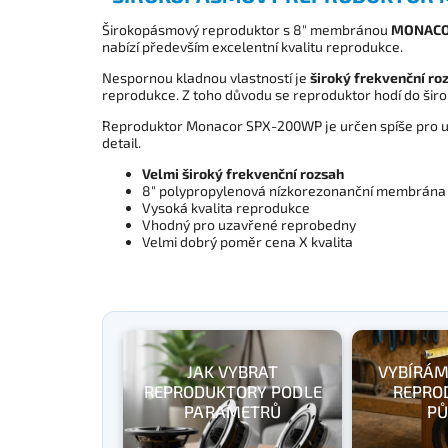
Širokopásmový reproduktor s 8" membránou
MONACO
nabízí především excelentní kvalitu reprodukce.
Nespornou kladnou vlastností je
široký frekvenční ro
reprodukce. Z toho důvodu se reproduktor hodí do š
Reproduktor Monacor SPX-200WP je určen spíše pro u
detail.
Velmi široký frekvenční rozsah
8" polypropylenová nízkorezonanční membrána
Vysoká kvalita reprodukce
Vhodný pro uzavřené reprobedny
Velmi dobrý poměr cena X kvalita
JAK VYBRAT
VYBÍRÁM
REPRODUKTORY PODLE
REPRO
PARAMETRŮ
PŮ