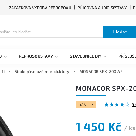
ZAKÁZKOVÁ VÝROBA REPROBOXŮ
PŮJČOVNA AUDIO SESTAVY
D
Hledat
O
REPROSOUSTAVY
STAVEBNICE DIY
PŘÍSLUŠ
-fi
/
Širokopásmové reproduktory
/
MONACOR SPX-200WP
MONACOR SPX-2
9 
NÁŠ TIP
1 450 Kč
/ ks