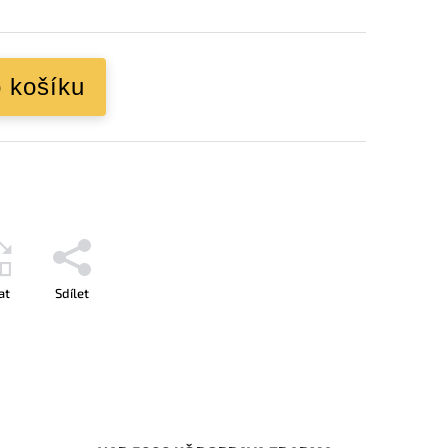
o košíku
at
Sdílet