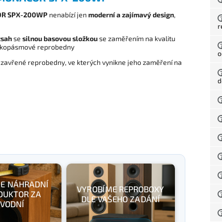
R SPX-200WP
nenabízí jen
moderní a zajímavý design
,
r
zsah
se
silnou basovou složkou
se zaměřením na kvalitu
irokopásmové reprobedny
o
zavřené reprobedny, ve kterých vynikne jeho zaměření na
d
E NÁHRADNÍ
VYROBÍME REPROBOXY
DUKTOR ZA
DLE VAŠEHO ZADÁNÍ
VODNÍ