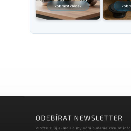
Zobrazit článek
Zobra
ODEBÍRAT NEWSLETTER
Vložte svůj e-mail a my vám budeme zasílat inf