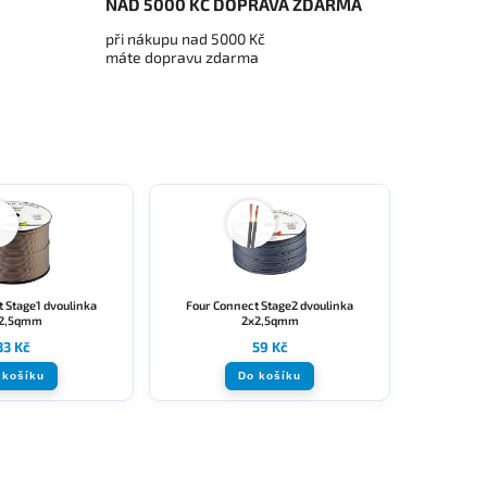
NAD 5000 KČ DOPRAVA ZDARMA
při nákupu nad 5000 Kč
máte dopravu zdarma
 Stage1 dvoulinka
Four Connect Stage2 dvoulinka
2,5qmm
2x2,5qmm
33 Kč
59 Kč
 košíku
Do košíku