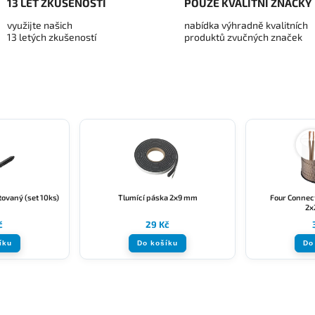
13 LET ZKUŠENOSTÍ
POUZE KVALITNÍ ZNAČKY
využijte našich
nabídka výhradně kvalitních
13 letých zkušeností
produktů zvučných značek
ovaný (set 10ks)
Tlumící páska 2x9 mm
Four Connect
2x
č
29 Kč
íku
Do košíku
Do