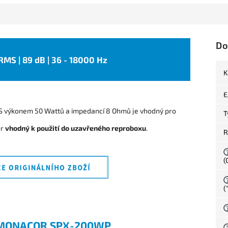
Do
 RMS | 89 dB | 36 - 18000 Hz
K
E
výkonem 50 Wattů a impedancí 8 Ohmů je vhodný pro
T
or
vhodný k použití do uzavřeného reproboxu
.
R
(
(
MONACOR SPX-200WP