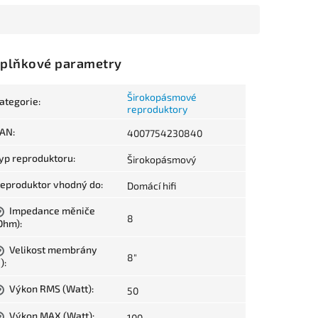
plňkové parametry
Širokopásmové
ategorie
:
reproduktory
AN
:
4007754230840
yp reproduktoru
:
Širokopásmový
eproduktor vhodný do
:
Domácí hifi
Impedance měniče
?
8
Ohm)
:
Velikost membrány
?
8"
")
:
Výkon RMS (Watt)
:
50
?
Výkon MAX (Watt)
:
100
?