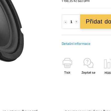
1 198,35 Kč bez DPH
Přidat d
Detailní informace
Tisk
Zeptat se
Hlíd