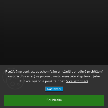
Sledovat na Instagramu
Používáme cookies, abychom Vám umožnili pohodlné prohlížení
webu a díky analýze provozu webu neustále zlepšovali jeho
Copyright 2026
REPROOBCHOD.cz
. Všechna práva vyhrazena.
funkce, výkon a použitelnost.
Více informací
Upravit nastavení cookies
Nastavení
Vytvořil
Shoptet
| Design
Shoptak.cz.
Souhlasím