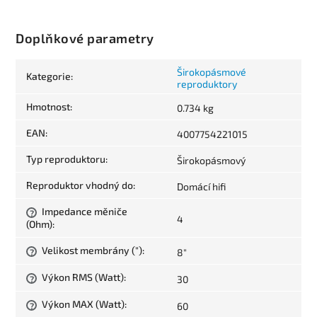
Doplňkové parametry
Širokopásmové
Kategorie
:
reproduktory
Hmotnost
:
0.734 kg
EAN
:
4007754221015
Typ reproduktoru
:
Širokopásmový
Reproduktor vhodný do
:
Domácí hifi
Impedance měniče
?
4
(Ohm)
:
Velikost membrány (")
:
8"
?
Výkon RMS (Watt)
:
30
?
Výkon MAX (Watt)
:
60
?