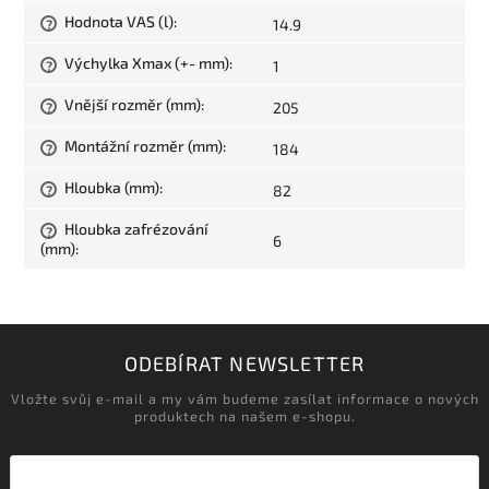
Hodnota VAS (l)
:
14.9
?
Výchylka Xmax (+- mm)
:
1
?
Vnější rozměr (mm)
:
205
?
Montážní rozměr (mm)
:
184
?
Hloubka (mm)
:
82
?
Hloubka zafrézování
?
6
(mm)
:
ODEBÍRAT NEWSLETTER
Vložte svůj e-mail a my vám budeme zasílat informace o nových
produktech na našem e-shopu.