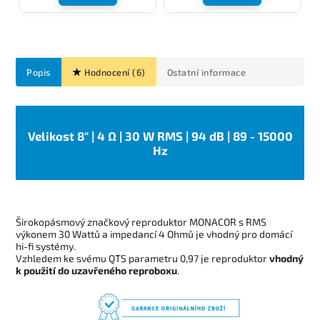
Popis
Hodnocení (6)
Ostatní informace
Velikost 8" | 4 Ω | 30 W RMS | 94 dB | 89 - 15000
Hz
Širokopásmový značkový reproduktor MONACOR s RMS
výkonem 30 Wattů a impedancí 4 Ohmů je vhodný pro domácí
hi-fi systémy.
Vzhledem ke svému QTS parametru 0,97 je reproduktor
vhodný
k použití do uzavřeného reproboxu
.