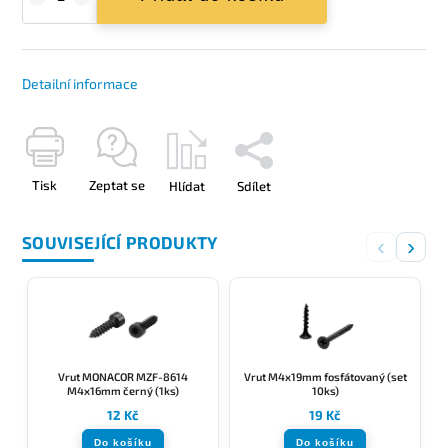
Detailní informace
Tisk
Zeptat se
Hlídat
Sdílet
SOUVISEJÍCÍ PRODUKTY
‹
›
Vrut MONACOR MZF-8614
Vrut M4x19mm fosfátovaný (set
M4x16mm černý (1ks)
10ks)
12 Kč
19 Kč
Do košíku
Do košíku