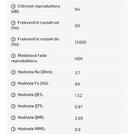
Citlivost reproduktoru
?
94
(dB)
:
Frekvenční rozsah od
?
89
(Hz)
:
Frekvenční rozsah do
?
15000
(Hz)
:
Modelová řada
?
HDX
reproduktoru
:
Hodnota Re (Ohm)
:
3.7
?
Hodnota Fs (Hz)
:
89
?
Hodnota QES
:
1.52
?
Hodnota QTS
:
0.97
?
Hodnota QMS
:
2.69
?
Hodnota MMS
:
9.9
?