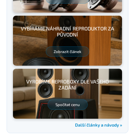
VYBÍRÁME NÁHRADNÍ REPRODUKTOR ZA
PŮVODNÍ
Zobrazit článek
VYROBÍME REPROBOXY DLE VAŠEHO
ZADÁNÍ
Spočítat cenu
Další články a návody »