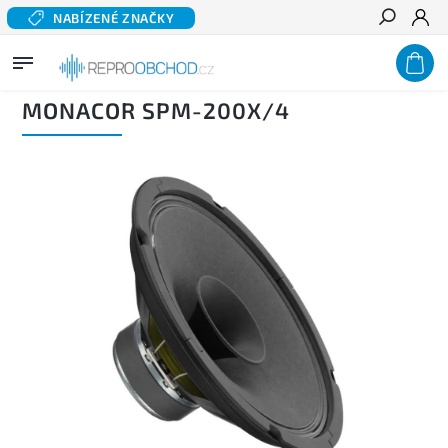
NABÍZENÉ ZNAČKY
Hledat
Domů
/
Domácí audio
/
Komponentní reproduktory hi-fi
/
Širokopásmové reproduktory
/
MONACOR SPM-200X/4
MONACOR SPM-200X/4