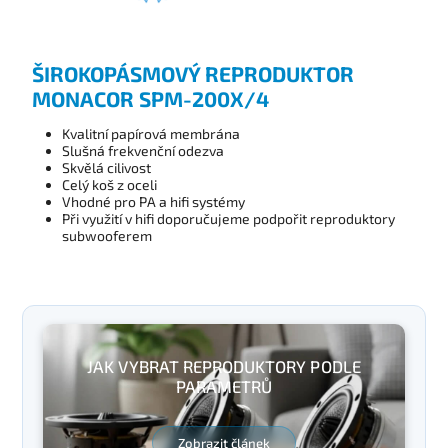
ŠIROKOPÁSMOVÝ REPRODUKTOR
MONACOR SPM-200X/4
Kvalitní papírová membrána
Slušná frekvenční odezva
Skvělá cilivost
Celý koš z oceli
Vhodné pro PA a hifi systémy
Při využití v hifi doporučujeme podpořit reproduktory
subwooferem
JAK VYBRAT REPRODUKTORY PODLE
PARAMETRŮ
Zobrazit článek