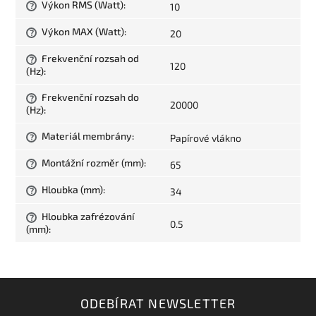
Výkon RMS (Watt)
:
10
?
Výkon MAX (Watt)
:
20
?
Frekvenční rozsah od
?
120
(Hz)
:
Frekvenční rozsah do
?
20000
(Hz)
:
Materiál membrány
:
Papírové vlákno
?
Montážní rozměr (mm)
:
65
?
Hloubka (mm)
:
34
?
Hloubka zafrézování
?
0.5
(mm)
:
ODEBÍRAT NEWSLETTER