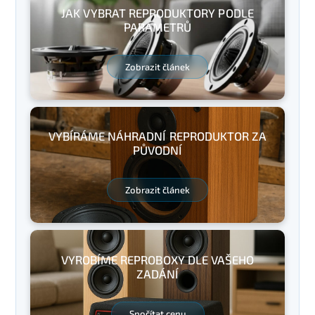
JAK VYBRAT REPRODUKTORY PODLE
PARAMETRŮ
Zobrazit článek
VYBÍRÁME NÁHRADNÍ REPRODUKTOR ZA
PŮVODNÍ
Zobrazit článek
VYROBÍME REPROBOXY DLE VAŠEHO
ZADÁNÍ
Spočítat cenu