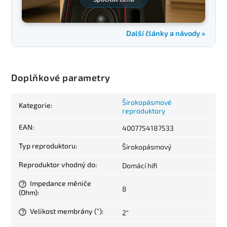
Další články a návody »
Doplňkové parametry
Širokopásmové
Kategorie
:
reproduktory
EAN
:
4007754187533
Typ reproduktoru
:
Širokopásmový
Reproduktor vhodný do
:
Domácí hifi
Impedance měniče
?
8
(Ohm)
:
Velikost membrány (")
:
2"
?