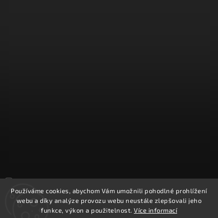
Sledovat na Instagramu
Používáme cookies, abychom Vám umožnili pohodlné prohlížení
webu a díky analýze provozu webu neustále zlepšovali jeho
Copyright 2026
REPROOBCHOD.cz
. Všechna práva vyhrazena.
funkce, výkon a použitelnost.
Více informací