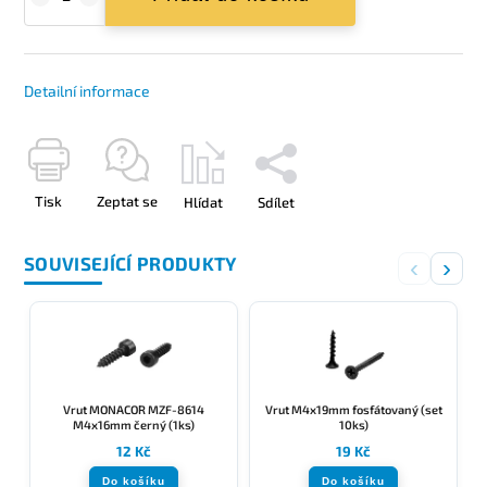
Detailní informace
Tisk
Zeptat se
Hlídat
Sdílet
SOUVISEJÍCÍ PRODUKTY
‹
›
Vrut MONACOR MZF-8614
Vrut M4x19mm fosfátovaný (set
M4x16mm černý (1ks)
10ks)
12 Kč
19 Kč
Do košíku
Do košíku