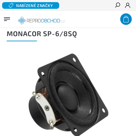
NABÍZENÉ ZNAČKY
Hledat
Domů
/
Domácí audio
/
Komponentní reproduktory hi-fi
/
Širokopásmové reproduktory
/
MONACOR SP-6/8SQ
MONACOR SP-6/8SQ