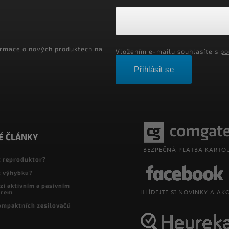
ormace o nových produktech na
Vložením e-mailu souhlasíte s
po
Přihlásit se
É ČLÁNKY
t reproduktor?
t výhybku?
zi aktivním a pasivním
orem
ompaktních zesilovačů