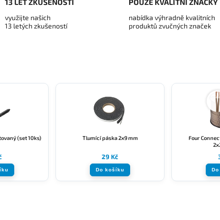
13 LET ZKUŠENOSTÍ
POUZE KVALITNÍ ZNAČKY
využijte našich
nabídka výhradně kvalitních
13 letých zkušeností
produktů zvučných značek
ovaný (set 10ks)
Tlumící páska 2x9 mm
Four Connect
2x
č
29 Kč
íku
Do košíku
Do