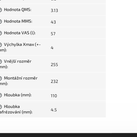
Hodnota QMS
:
3.13
?
Hodnota MMS
:
43
?
Hodnota VAS (l)
:
57
?
Výchylka Xmax (+-
?
4
mm)
:
Vnější rozměr
?
255
mm)
:
Montážní rozměr
?
232
mm)
:
Hloubka (mm)
:
110
?
Hloubka
?
4.5
afrézování (mm)
: