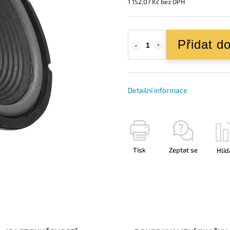
1 152,07 Kč bez DPH
Přidat d
Detailní informace
Tisk
Zeptat se
Hlíd