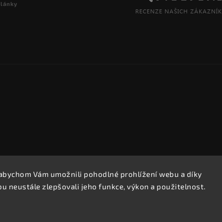
články
abychom Vám umožnili pohodlné prohlížení webu a díky
Copyright 2026
REPROOBCHOD.cz
. Všechna práva vyhrazena.
 neustále zlepšovali jeho funkce, výkon a použitelnost.
Upravit nastavení cookies
Vytvořil
Shoptet
| Design
Shoptak.cz.