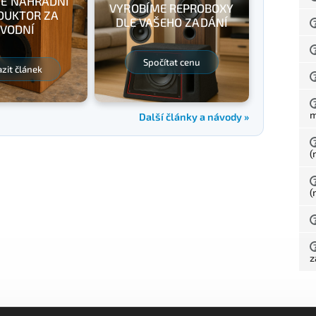
E NÁHRADNÍ
VYROBÍME REPROBOXY
DUKTOR ZA
DLE VAŠEHO ZADÁNÍ
VODNÍ
Spočítat cenu
zit článek
Další články a návody »
(
(
z