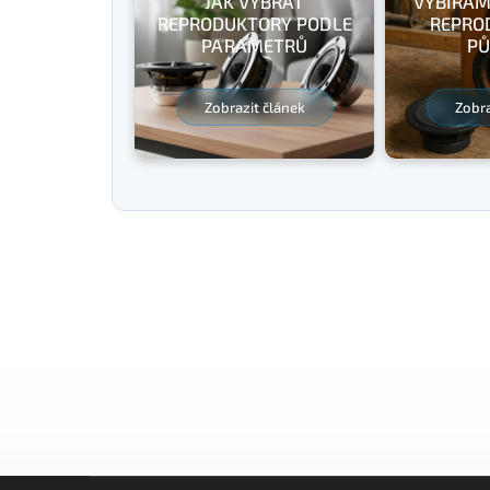
JAK VYBRAT
VYBÍRÁM
REPRODUKTORY PODLE
REPRO
PARAMETRŮ
PŮ
Zobrazit článek
Zobra