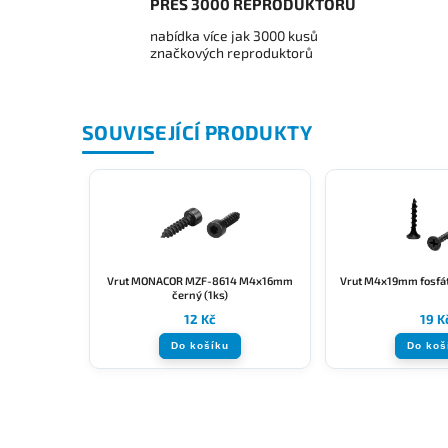
PŘES 3000 REPRODUKTORŮ
nabídka více jak 3000 kusů
značkových reproduktorů
SOUVISEJÍCÍ PRODUKTY
Vrut MONACOR MZF-8614 M4x16mm
Vrut M4x19mm fosfát
černý (1ks)
12 Kč
19 K
Do košíku
Do koš