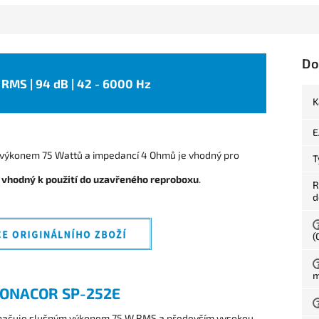
Do
W RMS | 94 dB | 42 - 6000 Hz
K
E
ýkonem 75 Wattů a impedancí 4 Ohmů je vhodný pro
T
r
vhodný k použití do uzavřeného reproboxu
.
R
d
(
m
ONACOR SP-252E
načuje slušným výkonem 75 W RMS a především vysokou