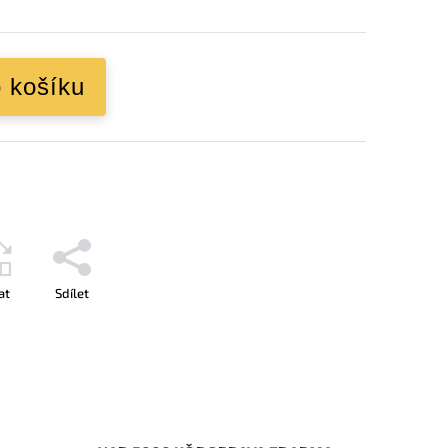
o košíku
at
Sdílet