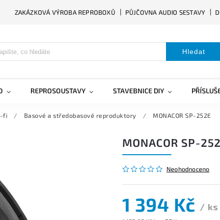
ZAKÁZKOVÁ VÝROBA REPROBOXŮ
PŮJČOVNA AUDIO SESTAVY
D
Hledat
O
REPROSOUSTAVY
STAVEBNICE DIY
PŘÍSLUŠ
-fi
/
Basové a středobasové reproduktory
/
MONACOR SP-252E
MONACOR SP-25
Neohodnoceno
1 394 Kč
/ ks