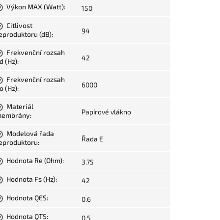
Výkon MAX (Watt)
:
150
?
Citlivost
?
94
eproduktoru (dB)
:
Frekvenční rozsah
?
42
d (Hz)
:
Frekvenční rozsah
?
6000
o (Hz)
:
Materiál
?
Papírové vlákno
embrány
:
Modelová řada
?
Řada E
eproduktoru
:
Hodnota Re (Ohm)
:
3.75
?
Hodnota Fs (Hz)
:
42
?
Hodnota QES
:
0.6
?
Hodnota QTS
:
0.5
?