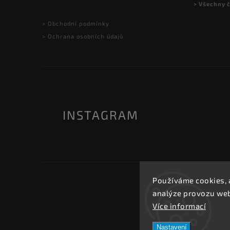
> Všechny 
> Obchodní podmínky
> Ochrana osobních údajů
INSTAGRAM
Používáme cookies, 
analýze provozu webu
Více informací
Nastavení