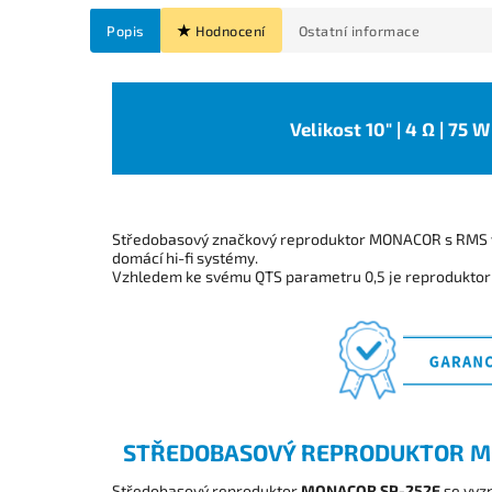
Popis
Hodnocení
Ostatní informace
Velikost 10" | 4 Ω | 75 
Středobasový značkový reproduktor MONACOR s RMS v
domácí hi-fi systémy.
Vzhledem ke svému QTS parametru 0,5 je reprodukto
STŘEDOBASOVÝ REPRODUKTOR M
Středobasový reproduktor
MONACOR SP-252E
se vyz