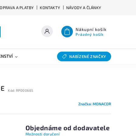
OPRAVA A PLATBY
KONTAKTY
NÁVODY A ČLÁNKY
Nákupní košík
Prázdný košík
ENSTVÍ
VÝHYBKY
SLEVY
BAZAR
NABÍZENÉ ZNAČKY
2E
Kód:
RP000685
Značka:
MONACOR
Objednáme od dodavatele
Možnosti doručení