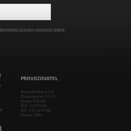
dmínkami ochrany osobních údajů
PROVOZOVATEL
Reprobedna s.r.o.
Zbraslavská 12/11
Praha 159 00
IČO: 14371138
DIČ: CZ14371138
Platce DPH