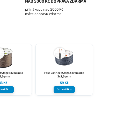
NAD 5000 KČ DOPRAVA ZDARMA
při nákupu nad 5000 Kč
máte dopravu zdarma
 Stage1 dvoulinka
Four Connect Stage2 dvoulinka
2,5qmm
2x2,5qmm
33 Kč
59 Kč
 košíku
Do košíku