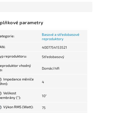
plňkové parametry
Basové a středobasové
ategorie
:
reproduktory
AN
:
4007754153521
yp reproduktoru
:
Středobasový
eproduktor vhodný
Domácí hifi
o
:
Impedance měniče
?
4
Ohm)
:
Velikost
?
10"
embrány (")
:
Výkon RMS (Watt)
:
75
?