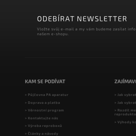
ODEBÍRAT NEWSLETTER
Vložte svůj e-mail a my vám budeme zasílat inf
našem e-shopu.
KAM SE PODÍVAT
ZAJÍMAV
> Půjčovna PA aparatur
> Jak vybra
> Doprava a platba
> Jak vybra
> Věrnostní program
> Rozdíl me
reprodukt
> Kontaktujte nás
> Výhody k
> Výroba reproboxů
> Články a návody