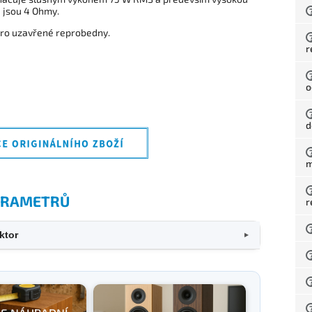
u jsou 4 Ohmy.
pro uzavřené reprobedny.
r
o
d
m
PARAMETRŮ
r
ktor
▼