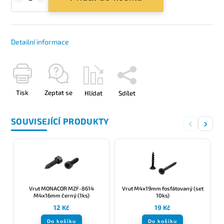
Detailní informace
Tisk
Zeptat se
Hlídat
Sdílet
SOUVISEJÍCÍ PRODUKTY
‹
›
Vrut MONACOR MZF-8614
Vrut M4x19mm fosfátovaný (set
M4x16mm černý (1ks)
10ks)
12 Kč
19 Kč
Do košíku
Do košíku