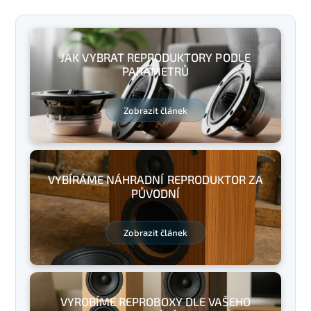
JAK VYBRAT REPRODUKTORY PODLE
PARAMETRŮ
Zobrazit článek
VYBÍRÁME NÁHRADNÍ REPRODUKTOR ZA
PŮVODNÍ
Zobrazit článek
VYROBÍME REPROBOXY DLE VAŠEHO