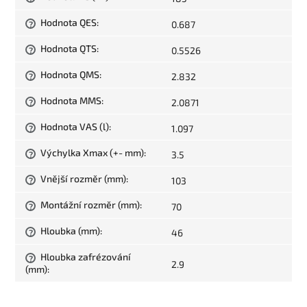
Hodnota QES
:
0.687
?
Hodnota QTS
:
0.5526
?
Hodnota QMS
:
2.832
?
Hodnota MMS
:
2.0871
?
Hodnota VAS (l)
:
1.097
?
Výchylka Xmax (+- mm)
:
3.5
?
Vnější rozměr (mm)
:
103
?
Montážní rozměr (mm)
:
70
?
Hloubka (mm)
:
46
?
Hloubka zafrézování
?
2.9
(mm)
: