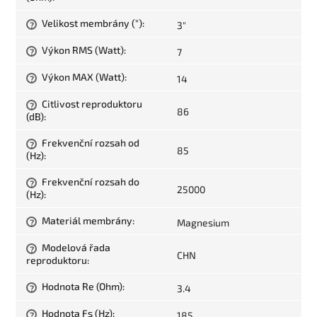
Velikost membrány (")
:
3"
?
Výkon RMS (Watt)
:
7
?
Výkon MAX (Watt)
:
14
?
Citlivost reproduktoru
?
86
(dB)
:
Frekvenční rozsah od
?
85
(Hz)
:
Frekvenční rozsah do
?
25000
(Hz)
:
Materiál membrány
:
Magnesium
?
Modelová řada
?
CHN
reproduktoru
:
Hodnota Re (Ohm)
:
3.4
?
Hodnota Fs (Hz)
:
185
?