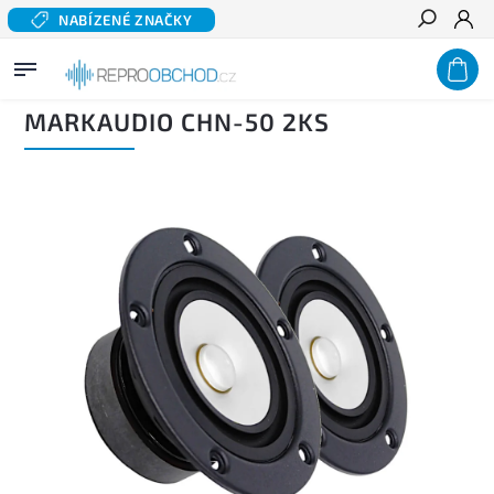
NABÍZENÉ ZNAČKY
Hledat
Domů
/
Domácí audio
/
Komponentní reproduktory hi-fi
/
Širokopásmové reproduktory
/
MARKAUDIO CHN-50 2ks
MARKAUDIO CHN-50 2KS