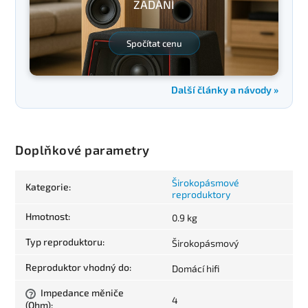
ZADÁNÍ
Spočítat cenu
Další články a návody »
Doplňkové parametry
Širokopásmové
Kategorie
:
reproduktory
Hmotnost
:
0.9 kg
Typ reproduktoru
:
Širokopásmový
Reproduktor vhodný do
:
Domácí hifi
Impedance měniče
?
4
(Ohm)
: