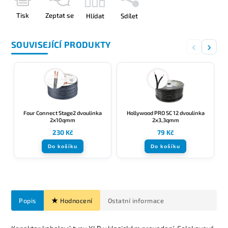
Tisk
Zeptat se
Hlídat
Sdílet
SOUVISEJÍCÍ PRODUKTY
‹
›
Four Connect Stage2 dvoulinka
Hollywood PRO SC 12 dvoulinka
2x10qmm
2x3,3qmm
230 Kč
79 Kč
Do košíku
Do košíku
Popis
Hodnocení
Ostatní informace