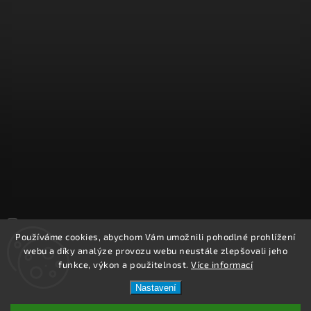
Sledovat na Instagramu
Používáme cookies, abychom Vám umožnili pohodlné prohlížení
webu a díky analýze provozu webu neustále zlepšovali jeho
Copyright 2026
REPROOBCHOD.cz
. Všechna práva vyhrazena.
funkce, výkon a použitelnost.
Více informací
Upravit nastavení cookies
Nastavení
Vytvořil
Shoptet
| Design
Shoptak.cz.