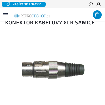
NABÍZENÉ ZNAČKY
Hledat
Domů
/
Příslušenství
/
Konektory a terminály
/
XLR
/
Konektor kabelový XLR samice
KONEKTOR KABELOVÝ XLR SAMICE