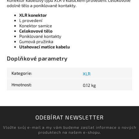
Konektor kabelový typu XLR v klasickém provedení. Celokovové
odolné tělo a poniklované kontakty.
XLR konektor
L provedení
Konektor samice
Celokovové tělo
Poniklované kontakty
Gumová pružinka
Utahovací matice kabelu
Doplňkové parametry
Kategorie
:
XLR
Hmotnost
:
0.12 kg
ODEBÍRAT NEWSLETTER
Vložte svůj e-mail a my vám budeme zasílat informace o nových
produktech na našem e-shopu.