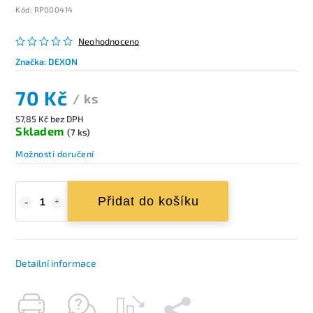
Kód:
RP000414
Neohodnoceno
Značka:
DEXON
70 Kč
/ ks
57,85 Kč bez DPH
Skladem
(7 ks)
Možnosti doručení
Přidat do košíku
Detailní informace