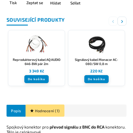
Tisk
Zeptat se
Hlídat
Sdílet
SOUVISEJÍCÍ PRODUKTY
‹
›
Reproduktorový kabel AQ AUDIO
Signálový kabel Monacor AC-
S
646-BW pár 2m
080/SW 0,8 m
3 349 Kč
220 Kč
Do košíku
Do košíku
Popis
Hodnocení (1)
Spojkový konektor pro
převod signálu z BNC do RCA
konektoru.
Tělo je celokovové.