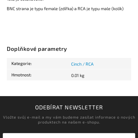
BNC strana je typu female (zdířka) a RCA je typu male (kolík)
Doplňkové parametry
Kategorie
:
Cinch / RCA
Hmotnost
:
0.01 kg
ODEBÍRAT NEWSLETTER
Vložte svůj e-mail a my vám budeme zasílat informace o nových
produktech na našem e-shopu.