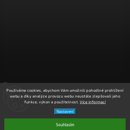
Sledovat na Instagramu
Používáme cookies, abychom Vám umožnili pohodlné prohlížení
webu a díky analýze provozu webu neustále zlepšovali jeho
Copyright 2026
REPROOBCHOD.cz
. Všechna práva vyhrazena.
funkce, výkon a použitelnost.
Více informací
Upravit nastavení cookies
Nastavení
Vytvořil
Shoptet
| Design
Shoptak.cz.
Souhlasím