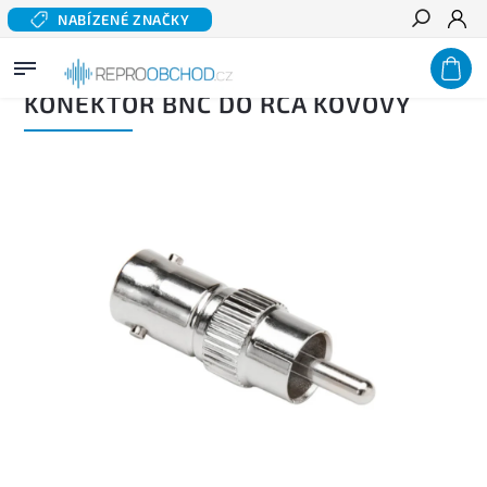
NABÍZENÉ ZNAČKY
Hledat
Domů
/
Příslušenství
/
Konektory a terminály
/
Cinch / RCA
/
Konektor BNC do RCA kovový
KONEKTOR BNC DO RCA KOVOVÝ