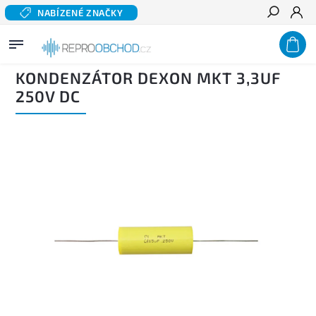
NABÍZENÉ ZNAČKY
Hledat
Domů
/
Výhybky
/
Součástky pro výhybky
/
Kondenzátory
/
Kondenzátor DEXON MKT
3,3uF 250V DC
KONDENZÁTOR DEXON MKT 3,3UF
250V DC