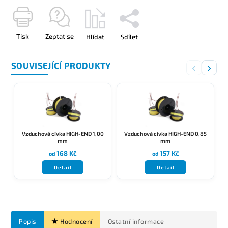
Tisk
Zeptat se
Hlídat
Sdílet
SOUVISEJÍCÍ PRODUKTY
‹
›
Vzduchová cívka HIGH-END 1,00
Vzduchová cívka HIGH-END 0,85
mm
mm
168 Kč
157 Kč
od
od
Detail
Detail
Popis
Hodnocení
Ostatní informace