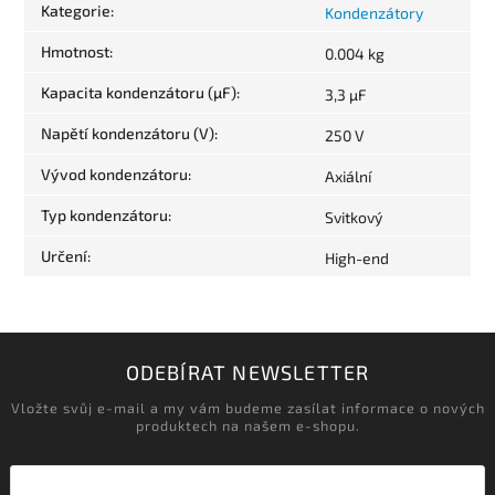
Kategorie
:
Kondenzátory
Hmotnost
:
0.004 kg
Kapacita kondenzátoru (µF)
:
3,3 µF
Napětí kondenzátoru (V)
:
250 V
Vývod kondenzátoru
:
Axiální
Typ kondenzátoru
:
Svitkový
Určení
:
High-end
ODEBÍRAT NEWSLETTER
Vložte svůj e-mail a my vám budeme zasílat informace o nových
produktech na našem e-shopu.