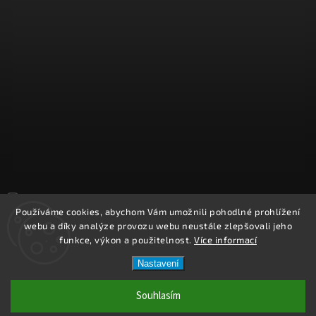
Sledovat na Instagramu
Používáme cookies, abychom Vám umožnili pohodlné prohlížení
webu a díky analýze provozu webu neustále zlepšovali jeho
Copyright 2026
REPROOBCHOD.cz
. Všechna práva vyhrazena.
funkce, výkon a použitelnost.
Více informací
Upravit nastavení cookies
Nastavení
Vytvořil
Shoptet
| Design
Shoptak.cz.
Souhlasím