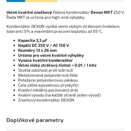
Velmi kvalitní značkový
fóliový kondenzátor
Dexon MKT
250 V.
Řada MKT je určena pro high-end výhybky.
Kondenzátor DEXON vyniká velmi nízkým ztrátovým činitelem,
tolerancí 5% a maximální pracovní teplotou až 85°C.
Kapacita 3,3
µF
Napětí DC 250 V / AC 150 V
Rozměry 13 x 26 mm
Určeno pro velmi kvalitní výhybky
Vysoce kvalitní kondenzátor
Velmi nízký ztrátový činitel < 0,01 / 1 kHz
Skvělá odolnost proti stárnutí
Metalizovaná polyesterová fólie
Potaženo polyesterovou páskou
Čela zalita epoxidovou pryskyřicí
Kvalitní měděný pocínovaný drát
Axiální vývody (na každé straně jeden vývod)
Značkový kondenzátor DEXON
Doplňkové parametry