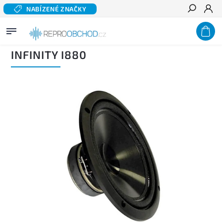
NABÍZENÉ ZNAČKY
Hledat
Domů
/
Domácí audio
/
Komponentní reproduktory hi-fi
/
Basové a středobasové
reproduktory
/
INFINITY I880
INFINITY I880