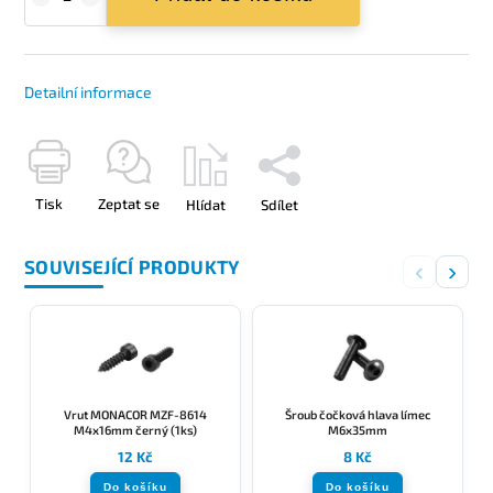
Detailní informace
Tisk
Zeptat se
Hlídat
Sdílet
SOUVISEJÍCÍ PRODUKTY
‹
›
Vrut MONACOR MZF-8614
Šroub čočková hlava límec
M4x16mm černý (1ks)
M6x35mm
12 Kč
8 Kč
Do košíku
Do košíku