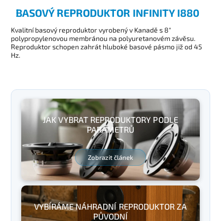
BASOVÝ REPRODUKTOR INFINITY I880
Kvalitní basový reproduktor vyrobený v Kanadě s 8"
polypropylenovou membránou na polyuretanovém závěsu.
Reproduktor schopen zahrát hluboké basové pásmo již od 45
Hz.
JAK VYBRAT REPRODUKTORY PODLE
PARAMETRŮ
Zobrazit článek
VYBÍRÁME NÁHRADNÍ REPRODUKTOR ZA
PŮVODNÍ