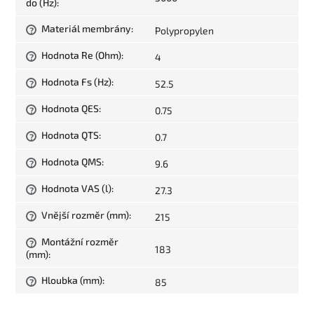
do (Hz)
:
Materiál membrány
:
Polypropylen
?
Hodnota Re (Ohm)
:
4
?
Hodnota Fs (Hz)
:
52.5
?
Hodnota QES
:
0.75
?
Hodnota QTS
:
0.7
?
Hodnota QMS
:
9.6
?
Hodnota VAS (l)
:
27.3
?
Vnější rozměr (mm)
:
215
?
Montážní rozměr
?
183
(mm)
:
Hloubka (mm)
:
85
?