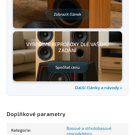
Zobrazit článek
VYROBÍME REPROBOXY DLE VAŠEHO
ZADÁNÍ
Spočítat cenu
Další články a návody »
Doplňkové parametry
Basové a středobasové
Kategorie
:
reproduktory