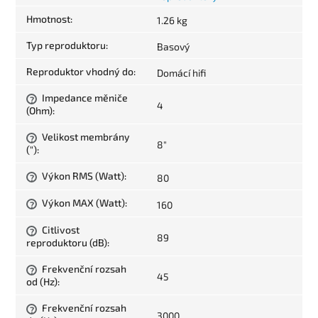
Hmotnost
:
1.26 kg
Typ reproduktoru
:
Basový
Reproduktor vhodný do
:
Domácí hifi
Impedance měniče
?
4
(Ohm)
:
Velikost membrány
?
8"
(")
:
Výkon RMS (Watt)
:
80
?
Výkon MAX (Watt)
:
160
?
Citlivost
?
89
reproduktoru (dB)
:
Frekvenční rozsah
?
45
od (Hz)
:
Frekvenční rozsah
?
3000