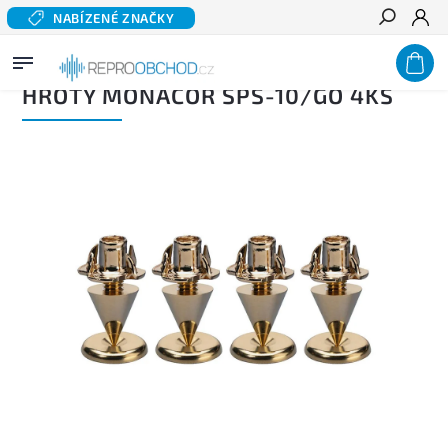
NABÍZENÉ ZNAČKY
Hledat
Domů
/
Příslušenství
/
Podnože a hroty
/
Hroty Monacor SPS-10/GO 4ks
HROTY MONACOR SPS-10/GO 4KS