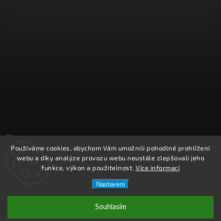
Sledovat na Instagramu
Používáme cookies, abychom Vám umožnili pohodlné prohlížení
webu a díky analýze provozu webu neustále zlepšovali jeho
Copyright 2026
REPROOBCHOD.cz
. Všechna práva vyhrazena.
funkce, výkon a použitelnost.
Více informací
Upravit nastavení cookies
Nastavení
Vytvořil
Shoptet
| Design
Shoptak.cz.
Souhlasím