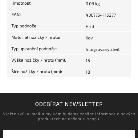
Hmotnost
:
0.08 kg
EAN
:
4007754115277
Typ podnože
:
Hrot
Materiál nožičky / hrotu
:
Kov
Typ upevnění podnože
:
Integrovaný závit
Výška nožičky / hrotu (mm)
:
16
Šíře nožičky / hrotu (mm)
:
18
ODEBÍRAT NEWSLETTER
Vložte svůj e-mail a my vám budeme zasílat informace o nových
produktech na našem e-shopu.