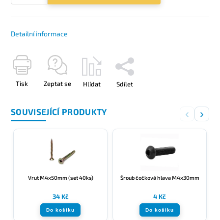
Detailní informace
Tisk
Zeptat se
Hlídat
Sdílet
SOUVISEJÍCÍ PRODUKTY
‹
›
Vrut M4x50mm (set 40ks)
Šroub čočková hlava M4x30mm
34 Kč
4 Kč
Do košíku
Do košíku