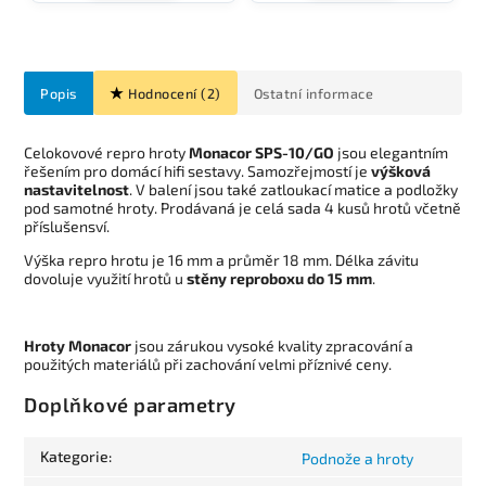
Popis
Hodnocení (2)
Ostatní informace
Celokovové repro hroty
Monacor SPS-10/GO
jsou elegantním
řešením pro domácí hifi sestavy. Samozřejmostí je
výšková
nastavitelnost
. V balení jsou také zatloukací matice a podložky
pod samotné hroty. Prodávaná je celá sada 4 kusů hrotů včetně
příslušensví.
Výška repro hrotu je 16 mm a průměr 18 mm. Délka závitu
dovoluje využití hrotů u
stěny reproboxu do 15 mm
.
Hroty Monacor
jsou zárukou vysoké kvality zpracování a
použitých materiálů při zachování velmi příznivé ceny.
Doplňkové parametry
Kategorie
:
Podnože a hroty