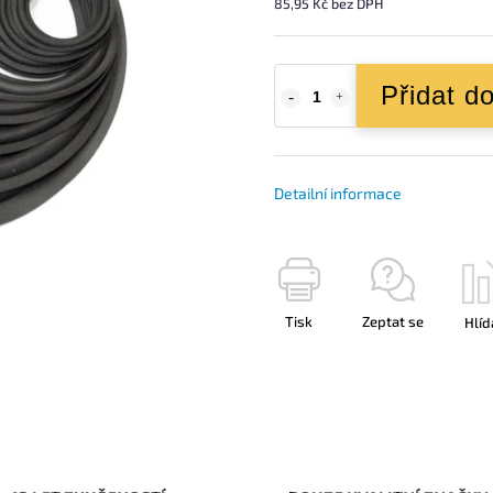
85,95 Kč bez DPH
Přidat d
Detailní informace
Tisk
Zeptat se
Hlíd