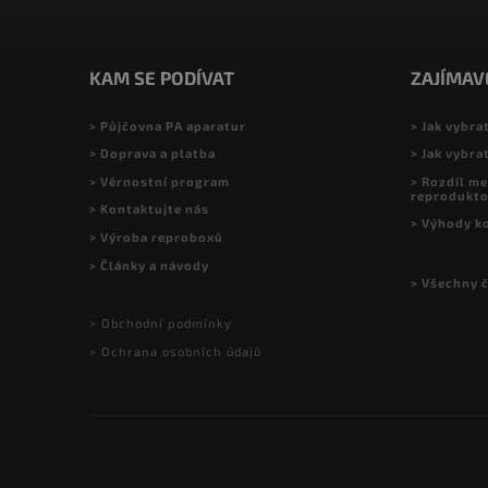
KAM SE PODÍVAT
ZAJÍMAV
> Půjčovna PA aparatur
> Jak vybra
> Doprava a platba
> Jak vybra
> Věrnostní program
> Rozdíl me
reprodukt
> Kontaktujte nás
> Výhody k
> Výroba reproboxů
> Články a návody
> Všechny 
> Obchodní podmínky
> Ochrana osobních údajů