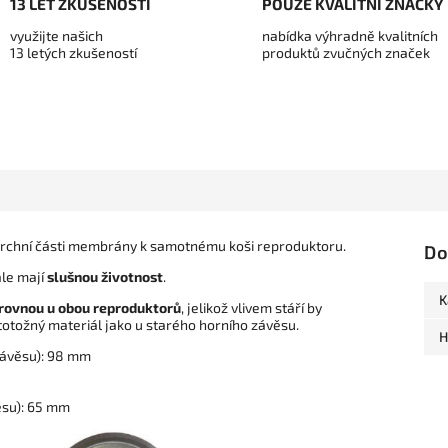
13 LET ZKUŠENOSTÍ
POUZE KVALITNÍ ZNAČKY
využijte našich
nabídka výhradně kvalitních
13 letých zkušeností
produktů zvučných značek
í vrchní části membrány k samotnému koši reproduktoru.
Do
ale mají
slušnou životnost
.
K
rovnou u obou reproduktorů
, jelikož vlivem stáří by
totožný materiál jako u starého horního závěsu.
H
závěsu
): 98 mm
ěsu
): 65 mm