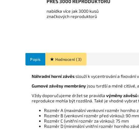
PŘES 3000 REPRODUKTORŮ
nabídka více jak 3000 kusů
značkových reproduktorů
Popis
Hodnocení (3)
Náhradní horní závěs
slouží k vycentrování a fixován
Gumové závěsy membrány
jsou tvrdší a méně citlivé, 
Vždy doporučujeme držet se pravidla
výměny závěsů 
reprodukce mohla být rozdílná. Také je vhodné vybrat 
Rozměr A (
maximální venkovní rozměr horního 
Rozměr B (
venkovní rozměr před vlnkou
): 90 mm
Rozměr C (
vnitřní rozměr za vlnkou
): 75 mm
Rozměr D (
minimální vnitřní rozměr horního záv