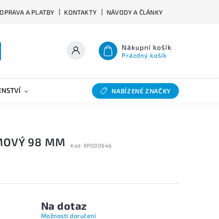
OPRAVA A PLATBY
KONTAKTY
NÁVODY A ČLÁNKY
Nákupní košík
Prázdný košík
ENSTVÍ
VÝHYBKY
SLEVY
BAZAR
NABÍZENÉ ZNAČKY
MOVÝ 98 MM
Kód:
RP000846
Na dotaz
Možnosti doručení