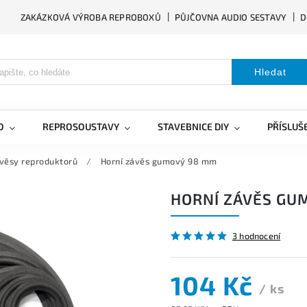
ZAKÁZKOVÁ VÝROBA REPROBOXŮ
PŮJČOVNA AUDIO SESTAVY
D
Hledat
O
REPROSOUSTAVY
STAVEBNICE DIY
PŘÍSLUŠ
věsy reproduktorů
/
Horní závěs gumový 98 mm
HORNÍ ZÁVĚS GU
3 hodnocení
104 Kč
/ ks