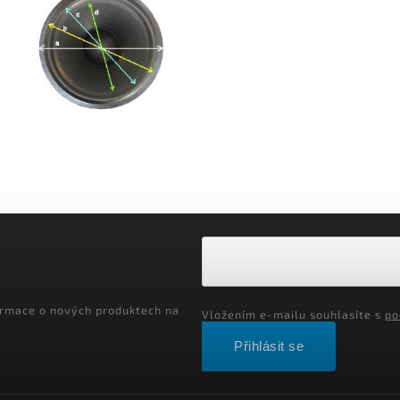
ormace o nových produktech na
Vložením e-mailu souhlasíte s
po
Přihlásit se