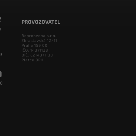
PROVOZOVATEL
Reprobedna s.r.o.
Zbraslavská 12/11
Praha 159 00
IČO: 14371138
DIČ: CZ14371138
Platce DPH