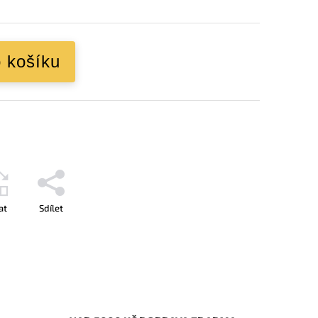
o košíku
at
Sdílet