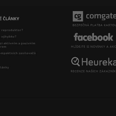
É ČLÁNKY
t reproduktor?
t výhybku?
zi aktivním a pasivním
orem
ompaktních zesilovačů
články