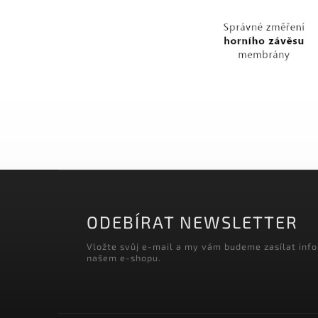
ODEBÍRAT NEWSLETTER
Vložte svůj e-mail a my vám budeme zasílat inf
našem e-shopu.