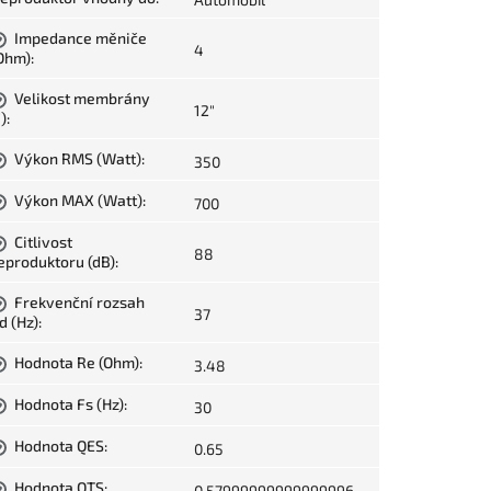
Impedance měniče
?
4
Ohm)
:
Velikost membrány
?
12"
")
:
Výkon RMS (Watt)
:
350
?
Výkon MAX (Watt)
:
700
?
Citlivost
?
88
eproduktoru (dB)
:
Frekvenční rozsah
?
37
d (Hz)
:
Hodnota Re (Ohm)
:
3.48
?
Hodnota Fs (Hz)
:
30
?
Hodnota QES
:
0.65
?
Hodnota QTS
:
0.57999999999999996
?