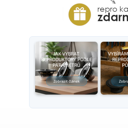
JAK VYBRAT
VYBÍRÁM
REPRODUKTORY PODLE
REPRO
PARAMETRŮ
PŮ
Zobrazit článek
Zobra