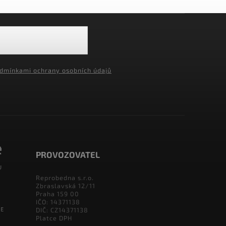
dmínkami ochrany osobních údajů
PROVOZOVATEL
Reprobedna s.r.o.
Zbraslavská 12/11
Praha 159 00
IČO: 14371138
DIČ: CZ14371138
Platce DPH