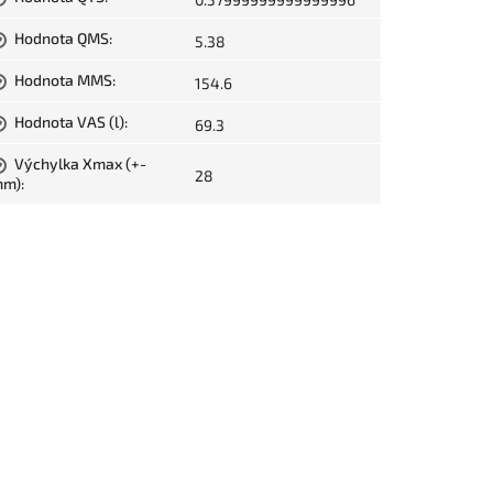
Hodnota QMS
:
5.38
?
Hodnota MMS
:
154.6
?
Hodnota VAS (l)
:
69.3
?
Výchylka Xmax (+-
?
28
mm)
: