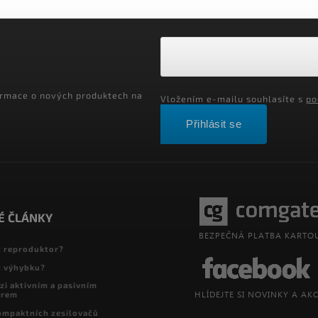
ormace o nových produktech na
Vložením e-mailu souhlasíte s
po
Přihlásit se
É ČLÁNKY
t reproduktor?
t výhybku?
zi aktivním a pasivním
orem
ompaktních zesilovačů