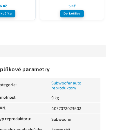
6 Kč
5 Kč
 košíku
Do košíku
plňkové parametry
Subwoofer auto
ategorie
:
reproduktory
motnost
:
9 kg
AN
:
4037072023602
yp reproduktoru
:
Subwoofer
eproduktor vhodný do
:
Automobil