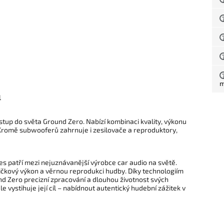
l
tup do světa Ground Zero. Nabízí kombinaci kvality, výkonu
. Kromě subwooferů zahrnuje i zesilovače a reproduktory,
s patří mezi nejuznávanější výrobce car audio na světě.
ičkový výkon a věrnou reprodukci hudby. Díky technologiím
d Zero precizní zpracování a dlouhou životnost svých
 vystihuje její cíl – nabídnout autentický hudební zážitek v