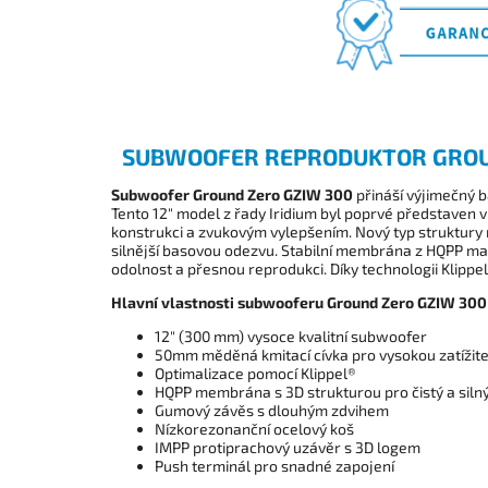
SUBWOOFER REPRODUKTOR GROU
Subwoofer Ground Zero GZIW 300
přináší výjimečný 
Tento 12" model z řady Iridium byl poprvé představen v r
konstrukci a zvukovým vylepšením. Nový typ struktury 
silnější basovou odezvu. Stabilní membrána z HQPP ma
odolnost a přesnou reprodukci. Díky technologii Klippel
Hlavní vlastnosti subwooferu Ground Zero GZIW 300
12" (300 mm) vysoce kvalitní subwoofer
50mm měděná kmitací cívka pro vysokou zatížite
Optimalizace pomocí Klippel®
HQPP membrána s 3D strukturou pro čistý a siln
Gumový závěs s dlouhým zdvihem
Nízkorezonanční ocelový koš
IMPP protiprachový uzávěr s 3D logem
Push terminál pro snadné zapojení