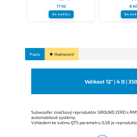
17 Kč
8 K
Do košíku
Do koš
Popis
Hodnocení
Velikost 12" | 4 Ω | 3
Subwoofer značkový reproduktor GROUND ZERO s RMS
automobilové systémy.
Vzhledem ke svému QTS parametru 0,58 je reprodukt