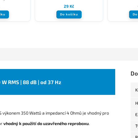
č
29 Kč
íku
Do košíku
Do
Do
50 W RMS | 88 dB | od 37 Hz
K
H
 výkonem 350 Wattů a impedancí 4 Ohmů je vhodný pro
E
or
vhodný k použití do uzavřeného reproboxu
.
T
R