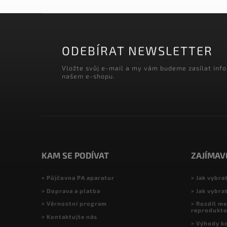
ODEBÍRAT NEWSLETTER
Vložte svůj e-mail a my vám budeme zasílat inf
našem e-shopu.
KAM SE PODÍVAT
ZAJÍMAV
> Půjčovna PA aparatur
> Jak vybra
> Doprava a platba
> Jak vybra
> Věrnostní program
> Rozdíl me
reprodukt
> Kontaktujte nás
> Výhody k