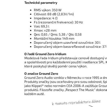
Technické parametry
RMS výkon: 350 W
Citlivost: 88 dB (2,83V/1m)
Impedance: 4 Ω
Fs (rezonanční frekvence): 30 Hz
Vas: 69,3 l
Xmax: ±28 mm
Qes: 0,65 / Qms: 5,38 / Qts: 0,58
Montážní hloubka: 149 mm
Doporučený objem uzavřené ozvučnice: 30 l
Doporučený objem bassreflexové ozvučnice: 37 
O řadě Ground Zero Iridium
Modelová řada Iridium představuje cenově dostupný vs
a spolehlivosti pro každodenní použití i nadšence SPL
které poskytují skvělý poměr cena/výkon.
O značce Ground Zero
Ground Zero Audio vzniklo v Německu v roce 1995 a dne
Produkty značky jsou oceňovány pro svou odolnost, šp
jako Klippel® nebo normám CEA 2006-A zajišťuje Groun
produktů. Filozofie značky „Respect The Music“ dokonale
každém autě.