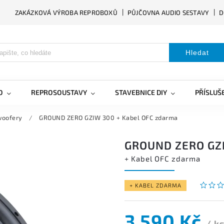
ZAKÁZKOVÁ VÝROBA REPROBOXŮ
PŮJČOVNA AUDIO SESTAVY
D
Hledat
O
REPROSOUSTAVY
STAVEBNICE DIY
PŘÍSLUŠ
woofery
/
GROUND ZERO GZIW 300
+ Kabel OFC zdarma
GROUND ZERO GZ
+ Kabel OFC zdarma
+ KABEL ZDARMA
3 590 Kč
/ k