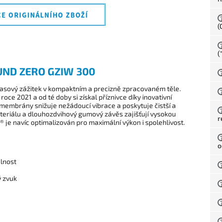
(
(
ND ZERO GZIW 300
basový zážitek v kompaktním a precizně zpracovaném těle.
oce 2021 a od té doby si získal příznivce díky inovativní
membrány snižuje nežádoucí vibrace a poskytuje čistší a
teriálu a dlouhozdvihový gumový závěs zajišťují vysokou
r
® je navíc optimalizován pro maximální výkon i spolehlivost.
o
lnost
ý zvuk