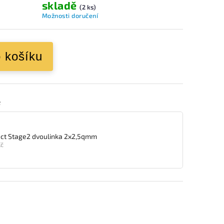
skladě
(2 ks)
Možnosti doručení
o košíku
e
ect Stage2 dvoulinka 2x2,5qmm
Kč