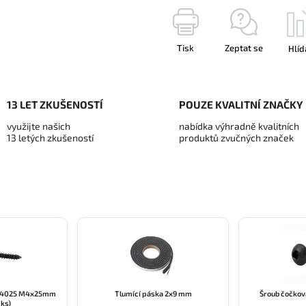
Tisk
Zeptat se
Hlíd
13 LET ZKUŠENOSTÍ
POUZE KVALITNÍ ZNAČKY
využijte našich
nabídka výhradně kvalitních
13 letých zkušeností
produktů zvučných značek
-4025 M4x25mm
Tlumící páska 2x9 mm
Šroub čočko
1ks)