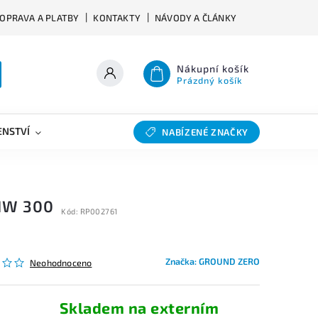
OPRAVA A PLATBY
KONTAKTY
NÁVODY A ČLÁNKY
Nákupní košík
Prázdný košík
ENSTVÍ
VÝHYBKY
SLEVY
BAZAR
NABÍZENÉ ZNAČKY
IW 300
Kód:
RP002761
Značka:
GROUND ZERO
Neohodnoceno
Skladem na externím
s