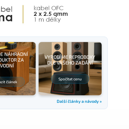
E NÁHRADNÍ
VYROBÍME REPROBOXY
DUKTOR ZA
DLE VAŠEHO ZADÁNÍ
VODNÍ
Spočítat cenu
zit článek
Další články a návody »