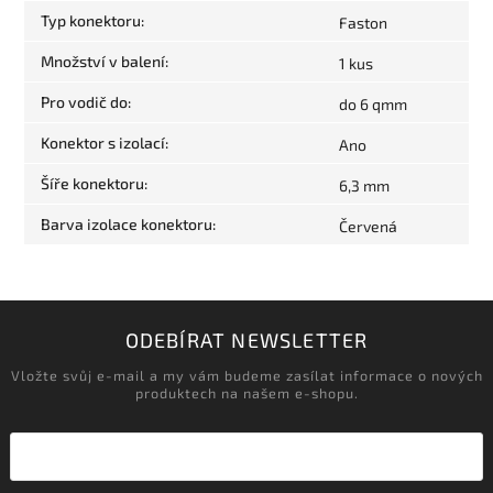
Typ konektoru
:
Faston
Množství v balení
:
1 kus
Pro vodič do
:
do 6 qmm
Konektor s izolací
:
Ano
Šíře konektoru
:
6,3 mm
Barva izolace konektoru
:
Červená
ODEBÍRAT NEWSLETTER
Vložte svůj e-mail a my vám budeme zasílat informace o nových
produktech na našem e-shopu.