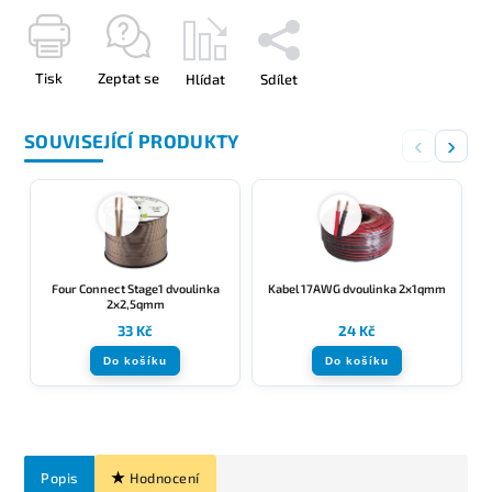
Tisk
Zeptat se
Hlídat
Sdílet
SOUVISEJÍCÍ PRODUKTY
‹
›
Four Connect Stage1 dvoulinka
Kabel 17AWG dvoulinka 2x1qmm
2x2,5qmm
33 Kč
24 Kč
Do košíku
Do košíku
Popis
Hodnocení