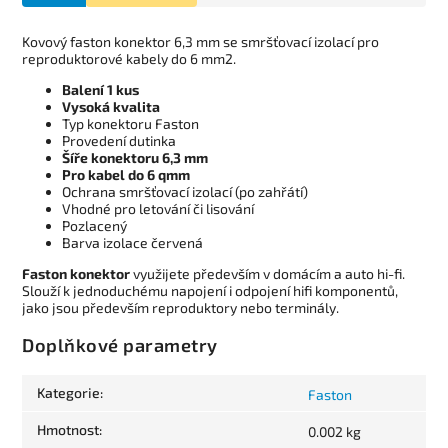
Kovový faston konektor 6,3 mm se smršťovací izolací pro
reproduktorové kabely do 6 mm2.
Balení 1 kus
Vysoká kvalita
Typ konektoru Faston
Provedení dutinka
Šíře konektoru 6,3 mm
Pro kabel do 6 qmm
Ochrana smršťovací izolací (po zahřátí)
Vhodné pro letování či lisování
Pozlacený
Barva izolace červená
Faston konektor
využijete především v domácím a auto hi-fi.
Slouží k jednoduchému napojení i odpojení hifi komponentů,
jako jsou především reproduktory nebo terminály.
Doplňkové parametry
Kategorie
:
Faston
Hmotnost
:
0.002 kg