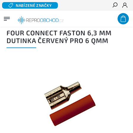
NABÍZENÉ ZNAČKY
Hledat
Domů
/
Příslušenství
/
Konektory a terminály
/
Faston
/
Four Connect Faston 6,3 mm
dutinka červený pro 6 qmm
FOUR CONNECT FASTON 6,3 MM
DUTINKA ČERVENÝ PRO 6 QMM