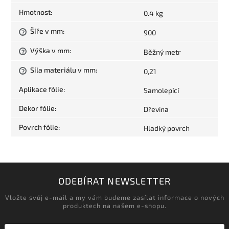
Hmotnost
:
0.4 kg
Šíře v mm
:
900
?
Výška v mm
:
Běžný metr
?
Síla materiálu v mm
:
0,21
?
Aplikace fólie
:
Samolepící
Dekor fólie
:
Dřevina
Povrch fólie
:
Hladký povrch
ODEBÍRAT NEWSLETTER
Vložte svůj e-mail a my vám budeme zasílat informace o nových
produktech na našem e-shopu.