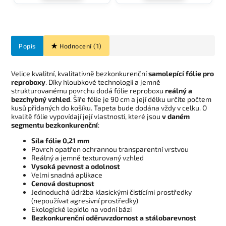
Popis
Hodnocení (1)
Velice kvalitní, kvalitativně bezkonkurenční
samolepící fólie pro
reproboxy
. Díky hloubkové technologii a jemně
strukturovanému povrchu dodá fólie reproboxu
reálný a
bezchybný vzhled
. Šíře fólie je 90 cm a její délku určíte počtem
kusů přidaných do košíku. Tapeta bude dodána vždy v celku. O
kvalitě fólie vypovídají její vlastnosti, které jsou
v daném
segmentu bezkonkurenční
:
Síla fólie 0,21 mm
Povrch opatřen ochrannou transparentní vrstvou
Reálný a jemně texturovaný vzhled
Vysoká pevnost a odolnost
Velmi snadná aplikace
Cenová dostupnost
Jednoduchá údržba klasickými čistícími prostředky
(nepoužívat agresivní prostředky)
Ekologické lepidlo na vodní bázi
Bezkonkurenční oděruvzdornost a stálobarevnost