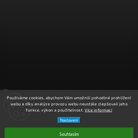
Sledovat na Instagramu
Používáme cookies, abychom Vám umožnili pohodlné prohlížení
webu a díky analýze provozu webu neustále zlepšovali jeho
Copyright 2026
REPROOBCHOD.cz
. Všechna práva vyhrazena.
funkce, výkon a použitelnost.
Více informací
Upravit nastavení cookies
Nastavení
Vytvořil
Shoptet
| Design
Shoptak.cz.
Souhlasím