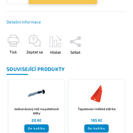
Detailní informace
Tisk
Zeptat se
Hlídat
Sdílet
SOUVISEJÍCÍ PRODUKTY
Jednorázový nůž na potahové
Tapetovací měkká stěrka
látky
20 Kč
185 Kč
Do košíku
Do košíku