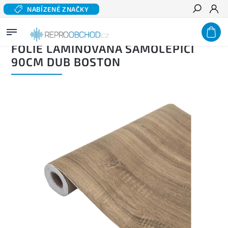
NABÍZENÉ ZNAČKY
Hledat
Domů
/
Příslušenství
/
Tapety a dýhy
/
Fólie laminovaná samolepící 90cm Dub Boston
FÓLIE LAMINOVANÁ SAMOLEPÍCÍ
90CM DUB BOSTON