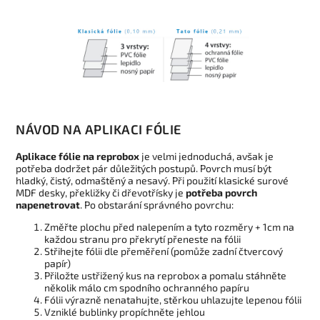
NÁVOD NA APLIKACI FÓLIE
Aplikace fólie na reprobox
je velmi jednoduchá, avšak je
potřeba dodržet pár důležitých postupů. Povrch musí být
hladký, čistý, odmaštěný a nesavý. Při použití klasické surové
MDF desky, překližky či dřevotřísky je
potřeba povrch
napenetrovat
. Po obstarání správného povrchu:
Změřte plochu před nalepením a tyto rozměry + 1cm na
každou stranu pro překrytí přeneste na fólii
Střihejte fólii dle přeměření (pomůže zadní čtvercový
papír)
Přiložte ustřižený kus na reprobox a pomalu stáhněte
několik málo cm spodního ochranného papíru
Fólii výrazně nenatahujte, stěrkou uhlazujte lepenou fólii
Vzniklé bublinky propíchněte jehlou