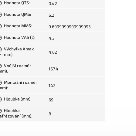
Hodnota QTS
:
0.42
?
Hodnota QMS
:
6.2
?
Hodnota MMS
:
9.6999999999999993
?
Hodnota VAS (l)
:
4.3
?
Výchylka Xmax
?
4.62
+- mm)
:
Vnější rozměr
?
167.4
mm)
:
Montážní rozměr
?
142
mm)
:
Hloubka (mm)
:
69
?
Hloubka
?
8
afrézování (mm)
: