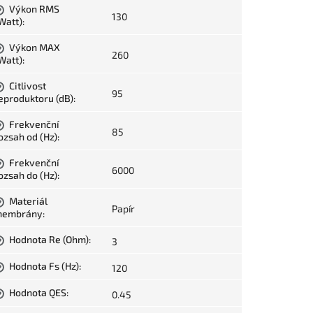
Výkon RMS
?
130
Watt)
:
Výkon MAX
?
260
Watt)
:
Citlivost
?
95
eproduktoru (dB)
:
Frekvenční
?
85
ozsah od (Hz)
:
Frekvenční
?
6000
ozsah do (Hz)
:
Materiál
?
Papír
embrány
:
Hodnota Re (Ohm)
:
3
?
Hodnota Fs (Hz)
:
120
?
Hodnota QES
:
0.45
?