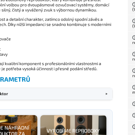
deální volbou pro dvoupásmové ozvučovací systémy, domácí
(
e silný, čistý a vyvážený zvuk s výbornou dynamikou.
t a detailní charakter, zatímco odolný spodní závěs a
konech. Díky nižší impedanci se snadno kombinuje s moderními
(
lovače
r
t
tavy
r
dají kvalitní komponent s profesionálními vlastnostmi a
 je potřeba vysoká účinnost i přesné podání středů.
r
PARAMETRŮ
m
ktor
▼
E NÁHRADNÍ
VYROBÍME REPROBOXY
DUKTOR ZA