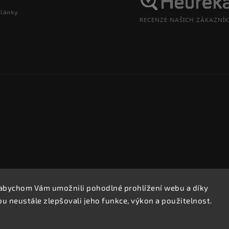
články
abychom Vám umožnili pohodlné prohlížení webu a díky
Copyright 2026
REPROOBCHOD.cz
. Všechna práva vyhrazena.
 neustále zlepšovali jeho funkce, výkon a použitelnost.
Upravit nastavení cookies
Vytvořil
Shoptet
| Design
Shoptak.cz.