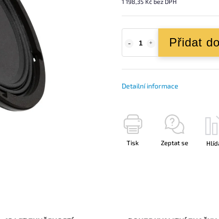
1 198,35 Kč bez DPH
Přidat d
Detailní informace
Tisk
Zeptat se
Hlíd