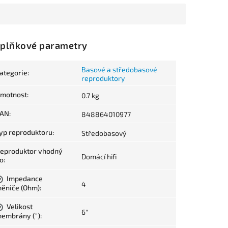
plňkové parametry
Basové a středobasové
ategorie
:
reproduktory
motnost
:
0.7 kg
AN
:
848864010977
yp reproduktoru
:
Středobasový
eproduktor vhodný
Domácí hifi
o
:
Impedance
?
4
ěniče (Ohm)
:
Velikost
?
6"
embrány (")
: