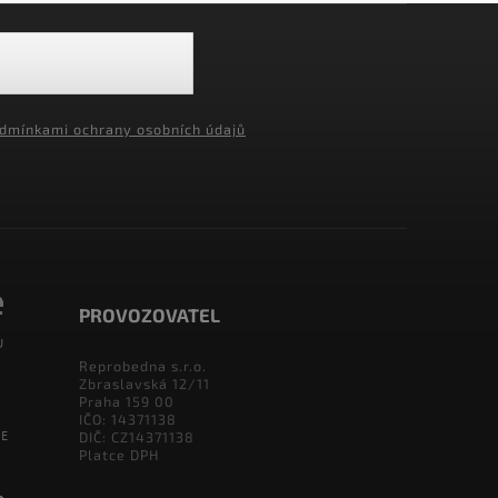
dmínkami ochrany osobních údajů
PROVOZOVATEL
Reprobedna s.r.o.
Zbraslavská 12/11
Praha 159 00
IČO: 14371138
DIČ: CZ14371138
Platce DPH