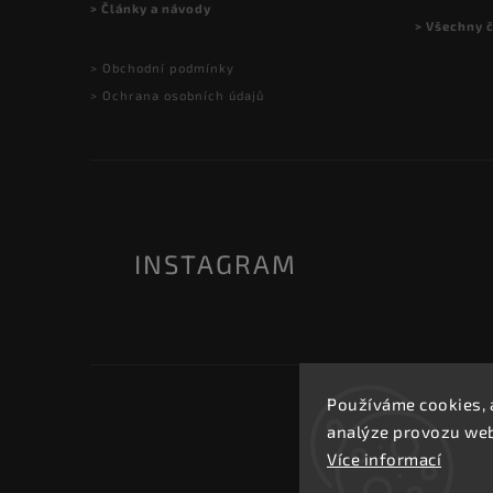
> Články a návody
> Všechny 
> Obchodní podmínky
> Ochrana osobních údajů
INSTAGRAM
Používáme cookies, 
analýze provozu webu
Více informací