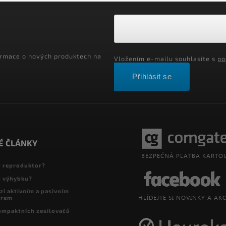
ormace o nových produktech na
Vložením e-mailu souhlasíte s
po
Přihlásit se
É ČLÁNKY
t reproduktor?
t výhybku?
zi aktivním a pasivním
orem
ompaktních zesilovačů