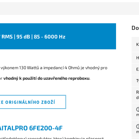
Do
W RMS | 95 dB | 85 - 6000 Hz
K
H
výkonem 130 Wattů a impedancí 4 Ohmů je vhodný pro
E
or
vhodný k použití do uzavřeného reproboxu
.
T
R
d
m
ITALPRO 6FE200-4F
m
 středotónový reproduktor, který kombinuje přesnost