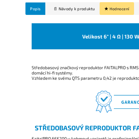
Popis
Hodnocení
Velikost 6" | 4 Ω | 130 
Středobasový značkový reproduktor FAITALPRO s RMS 
domácí hi-fi systémy.
Vzhledem ke svému QTS parametru 0,42 je reprodukt
STŘEDOBASOVÝ REPRODUKTOR FA
FaitalPRO 6FE200 v 4ohmové variantě je profesionální