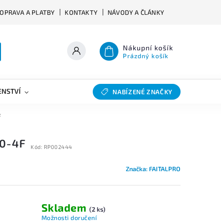
OPRAVA A PLATBY
KONTAKTY
NÁVODY A ČLÁNKY
Nákupní košík
Prázdný košík
ENSTVÍ
VÝHYBKY
SLEVY
BAZAR
NABÍZENÉ ZNAČKY
F
0-4F
Kód:
RP002444
Značka:
FAITALPRO
Skladem
(2 ks)
Možnosti doručení