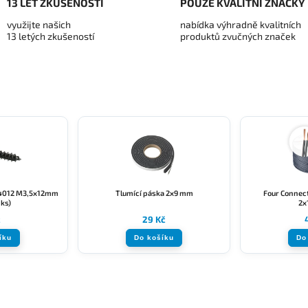
13 LET ZKUŠENOSTÍ
POUZE KVALITNÍ ZNAČKY
využijte našich
nabídka výhradně kvalitních
13 letých zkušeností
produktů zvučných značek
4012 M3,5x12mm
Tlumící páska 2x9 mm
Four Connect
1ks)
2x
č
29 Kč
íku
Do košíku
Do