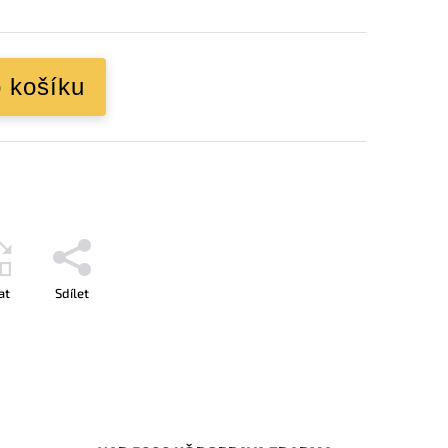
o košíku
at
Sdílet