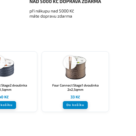
NAD 5000 KČ DOPRAVA ZDARMA
při nákupu nad 5000 Kč
máte dopravu zdarma
 Stage2 dvoulinka
Four Connect Stage1 dvoulinka
1,5qmm
2x2,5qmm
40 Kč
33 Kč
 košíku
Do košíku