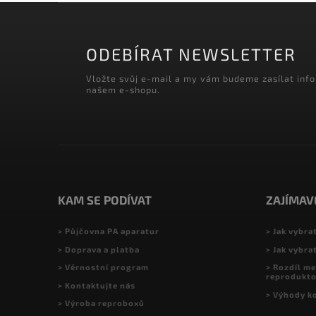
ODEBÍRAT NEWSLETTER
Vložte svůj e-mail a my vám budeme zasílat inf
našem e-shopu.
KAM SE PODÍVAT
ZAJÍMAV
> Půjčovna PA aparatur
> Jak vybra
> Doprava a platba
> Jak vybra
> Věrnostní program
> Rozdíl me
reprodukt
> Kontaktujte nás
> Výhody k
> Výroba reproboxů