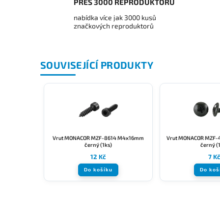
PŘES 3000 REPRODUKTORŮ
nabídka více jak 3000 kusů
značkových reproduktorů
SOUVISEJÍCÍ PRODUKTY
Vrut MONACOR MZF-8614 M4x16mm
Vrut MONACOR MZF-
černý (1ks)
černý (
12 Kč
7 K
Do košíku
Do koš