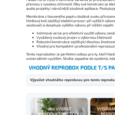
přenosu s vysokou účinností. Díky své konstrukci je i
audio projekty i náročnější studiové aplikace. Poskytuj
Membrána z lisovaného papíru dodává zvuku přirozenos
hliníkový koš zajišťují stabilní provoz i při vyšších vý
zesilovači a dosahuje vyššího výkonu při nižším napětí.
4ohmová verze pro efektivní využití výkonu zesi
Vyvážený zvukový projev s výbornou čitelností
Robustní konstrukce zajišťující dlouhou životnos
Vhodný pro kompaktní i profesionální reprosous
Tento reproduktor je perfektní volbou pro ty, kteří hle
univerzálním využitím. Skvěle zapadne do systémů, kde
VHODNÝ REPROBOX PODLE T/S 
Výpočet vhodného reproboxu pro tento reprodu
JAK VYBRAT
VYBÍRÁM
REPRODUKTORY PODLE
REPRO