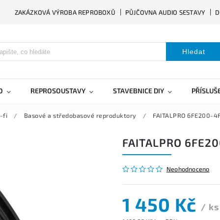
ZAKÁZKOVÁ VÝROBA REPROBOXŮ
PŮJČOVNA AUDIO SESTAVY
D
Hledat
O
REPROSOUSTAVY
STAVEBNICE DIY
PŘÍSLUŠ
-fi
/
Basové a středobasové reproduktory
/
FAITALPRO 6FE200-4
FAITALPRO 6FE20
Neohodnoceno
1 450 Kč
/ ks