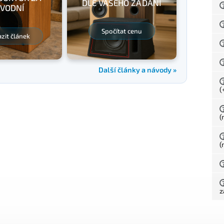
DLE VAŠEHO ZADÁNÍ
VODNÍ
Spočítat cenu
zit článek
Další články a návody »
(
(
(
z