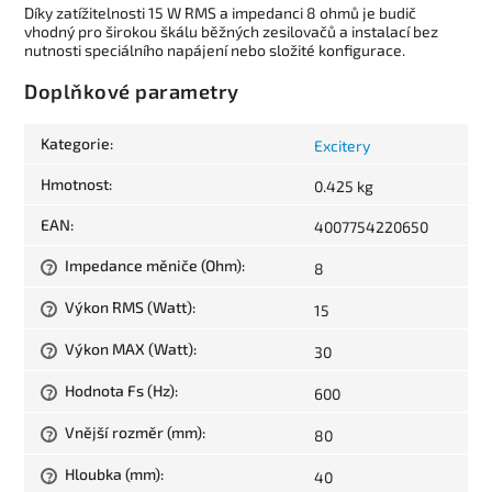
Díky zatížitelnosti 15 W RMS a impedanci 8 ohmů je budič
vhodný pro širokou škálu běžných zesilovačů a instalací bez
nutnosti speciálního napájení nebo složité konfigurace.
Doplňkové parametry
Kategorie
:
Excitery
Hmotnost
:
0.425 kg
EAN
:
4007754220650
Impedance měniče (Ohm)
:
8
?
Výkon RMS (Watt)
:
15
?
Výkon MAX (Watt)
:
30
?
Hodnota Fs (Hz)
:
600
?
Vnější rozměr (mm)
:
80
?
Hloubka (mm)
:
40
?