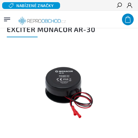
NABÍZENÉ ZNAČKY
Hledat
Domů
/
Domácí audio
/
Excitery a basové pumpy
/
Excitery
/
Exciter MONACOR AR-30
EXCITER MONACOR AR-30