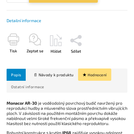
Detailní informace
Tisk
Zeptat se
Hlídat
Sdílet
Popis
Hodnocení
Ostatní informace
Monacor AR-30
je voděodolný povrchový budič navržený pro
reprodukci hudby a mluveného slova prostřednictvím vibrujících
ploch. V závislosti na použitém montážním povrchu dokáže
nabídnout velmi široké frekvenční pásmo a překvapivě vysokou
hlasitost bez nutnosti použití klasického reproduktoru.
Robustní konstrukce s krytím
IP68
zajišťuje vysokou odolnost