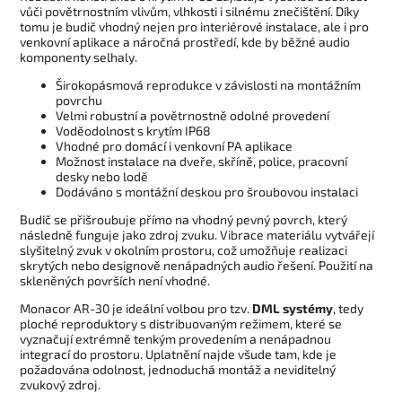
vůči povětrnostním vlivům, vlhkosti i silnému znečištění. Díky
tomu je budič vhodný nejen pro interiérové instalace, ale i pro
venkovní aplikace a náročná prostředí, kde by běžné audio
komponenty selhaly.
Širokopásmová reprodukce v závislosti na montážním
povrchu
Velmi robustní a povětrnostně odolné provedení
Voděodolnost s krytím IP68
Vhodné pro domácí i venkovní PA aplikace
Možnost instalace na dveře, skříně, police, pracovní
desky nebo lodě
Dodáváno s montážní deskou pro šroubovou instalaci
Budič se přišroubuje přímo na vhodný pevný povrch, který
následně funguje jako zdroj zvuku. Vibrace materiálu vytvářejí
slyšitelný zvuk v okolním prostoru, což umožňuje realizaci
skrytých nebo designově nenápadných audio řešení. Použití na
skleněných površích není vhodné.
Monacor AR-30 je ideální volbou pro tzv.
DML systémy
, tedy
ploché reproduktory s distribuovaným režimem, které se
vyznačují extrémně tenkým provedením a nenápadnou
integrací do prostoru. Uplatnění najde všude tam, kde je
požadována odolnost, jednoduchá montáž a neviditelný
zvukový zdroj.