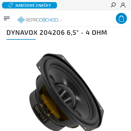
NABÍZENÉ ZNAČKY
Hledat
Domů
/
Domácí audio
/
Komponentní reproduktory hi-fi
/
Basové a středobasové
reproduktory
/
DYNAVOX 204206 6,5" - 4 Ohm
DYNAVOX 204206 6,5" - 4 OHM