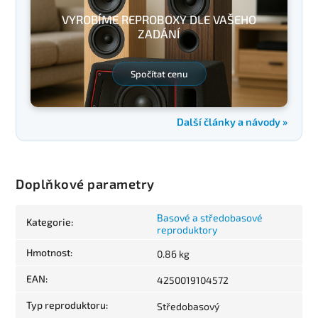
VYROBÍME REPROBOXY DLE VAŠEHO
ZADÁNÍ
Spočítat cenu
Další články a návody »
Doplňkové parametry
Basové a středobasové
Kategorie
:
reproduktory
Hmotnost
:
0.86 kg
EAN
:
4250019104572
Typ reproduktoru
:
Středobasový