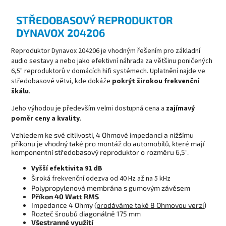
STŘEDOBASOVÝ REPRODUKTOR
DYNAVOX 204206
Reproduktor Dynavox 204206 je vhodným řešením pro základní
audio sestavy a nebo jako efektivní náhrada za většinu poničených
6,5" reproduktorů v domácích hifi systémech. Uplatnění najde ve
středobasové větvi, kde dokáže
pokrýt širokou frekvenční
škálu
.
Jeho výhodou je především velmi dostupná cena a
zajímavý
poměr ceny a kvality
.
Vzhledem ke své citlivosti, 4 Ohmové impedanci a nižšímu
příkonu je vhodný také pro montáž do automobilů, které mají
komponentní středobasový reproduktor o rozměru 6,5".
Vyšší efektivita 91 dB
Široká frekvenční odezva od 40 Hz až na 5 kHz
Polypropylenová membrána s gumovým závěsem
Příkon 40 Watt RMS
Impedance 4 Ohmy (
prodáváme také 8 Ohmovou verzi
)
Rozteč šroubů diagonálně 175 mm
Všestranné využití