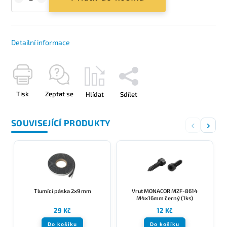
Detailní informace
Tisk
Zeptat se
Hlídat
Sdílet
SOUVISEJÍCÍ PRODUKTY
‹
›
Tlumící páska 2x9 mm
Vrut MONACOR MZF-8614
M4x16mm černý (1ks)
29 Kč
12 Kč
Do košíku
Do košíku