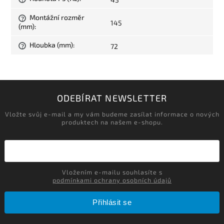
Montážní rozměr
?
145
(mm)
:
Hloubka (mm)
:
72
?
ODEBÍRAT NEWSLETTER
Vložte svůj e-mail a my vám budeme zasílat informace o nových
produktech na našem e-shopu.
Vložením e-mailu souhlasíte s
podmínkami ochrany osobních údajů
Přihlásit se