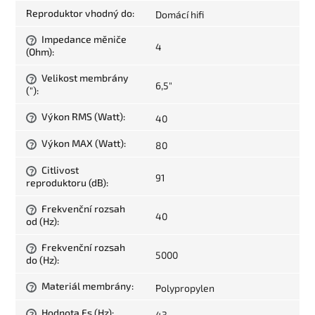
Reproduktor vhodný do
:
Domácí hifi
Impedance měniče
?
4
(Ohm)
:
Velikost membrány
?
6,5"
(")
:
Výkon RMS (Watt)
:
40
?
Výkon MAX (Watt)
:
80
?
Citlivost
?
91
reproduktoru (dB)
:
Frekvenční rozsah
?
40
od (Hz)
:
Frekvenční rozsah
?
5000
do (Hz)
:
Materiál membrány
:
Polypropylen
?
Hodnota Fs (Hz)
:
43
?