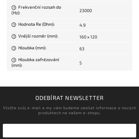
Frekvenční rozsah do
?
23000
(Hz)
:
Hodnota Re (Ohm)
:
4.9
?
Vnější rozměr (mm)
:
160 x 120
?
Hloubka (mm)
:
63
?
Hloubka zafrézování
?
5
(mm)
:
ODEBÍRAT NEWSLETTER
Vložte svůj e-mail a my vám budeme zasílat informace o nových
produktech na našem e-shopu.