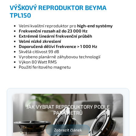
VÝŠKOVÝ REPRODUKTOR BEYMA
TPL150
Velmi kvalitní reproduktor pro
high-end systémy
Frekvenční rozsah až do 23 000 Hz
Extrémně lineární frekvenční průběh
Velmi nízké zkreslení
Doporučená dělíví frekvence > 1 000 Hz
Skvělá citlivost 99 dB
Vyrobeno planárně záhybovou technologií
Výkon 80 Watt RMS
Použití feritového magnetu
JAK VYBRAT REPRODUKTORY PODLE
PARAMETRŮ
Zobrazit článek