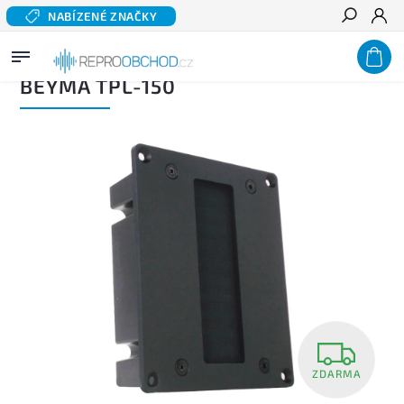
NABÍZENÉ ZNAČKY
Hledat
Domů
/
Profi audio
/
Reproduktory PA
/
Tweetery a Piezzo
/
BEYMA TPL-150
BEYMA TPL-150
ZDARMA