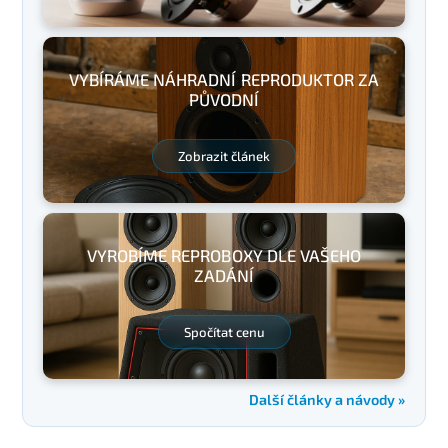
VYBÍRÁME NÁHRADNÍ REPRODUKTOR ZA
PŮVODNÍ
Zobrazit článek
VYROBÍME REPROBOXY DLE VAŠEHO
ZADÁNÍ
Spočítat cenu
Další články a návody »