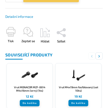
Detailní informace
Tisk
Zeptat se
Hlídat
Sdílet
SOUVISEJÍCÍ PRODUKTY
‹
›
Vrut MONACOR MZF-8614
Vrut M4x19mm fosfátovaný (set
M4x16mm černý (1ks)
10ks)
12 Kč
19 Kč
Do košíku
Do košíku