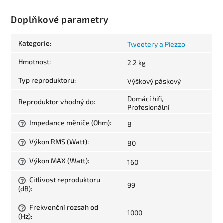
Doplňkové parametry
Kategorie
:
Tweetery a Piezzo
Hmotnost
:
2.2 kg
Typ reproduktoru
:
Výškový páskový
Domácí hifi,
Reproduktor vhodný do
:
Profesionální
Impedance měniče (Ohm)
:
8
?
Výkon RMS (Watt)
:
80
?
Výkon MAX (Watt)
:
160
?
Citlivost reproduktoru
?
99
(dB)
:
Frekvenční rozsah od
?
1000
(Hz)
: