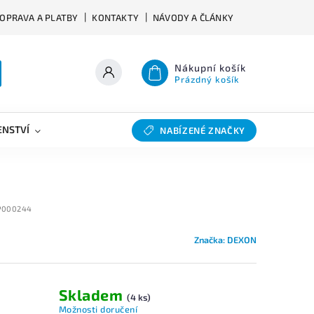
OPRAVA A PLATBY
KONTAKTY
NÁVODY A ČLÁNKY
Nákupní košík
Prázdný košík
ENSTVÍ
VÝHYBKY
SLEVY
BAZAR
NABÍZENÉ ZNAČKY
P000244
Značka:
DEXON
Skladem
(4 ks)
Možnosti doručení