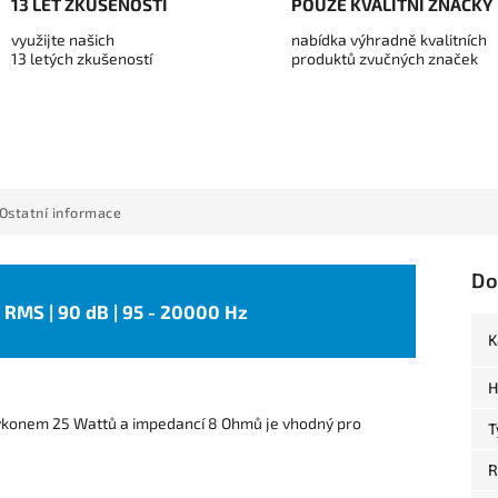
13 LET ZKUŠENOSTÍ
POUZE KVALITNÍ ZNAČKY
využijte našich
nabídka výhradně kvalitních
13 letých zkušeností
produktů zvučných značek
Ostatní informace
Do
 W RMS | 90 dB | 95 - 20000 Hz
K
H
konem 25 Wattů a impedancí 8 Ohmů je vhodný pro
T
R