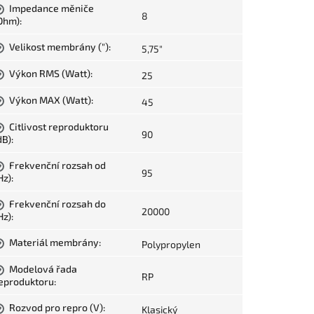
Impedance měniče
?
8
Ohm)
:
Velikost membrány (")
:
5,75"
?
Výkon RMS (Watt)
:
25
?
Výkon MAX (Watt)
:
45
?
Citlivost reproduktoru
?
90
dB)
:
Frekvenční rozsah od
?
95
Hz)
:
Frekvenční rozsah do
?
20000
Hz)
:
Materiál membrány
:
Polypropylen
?
Modelová řada
?
RP
eproduktoru
:
Rozvod pro repro (V)
:
Klasický
?