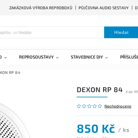
ZAKÁZKOVÁ VÝROBA REPROBOXŮ
PŮJČOVNA AUDIO SESTAVY
D
Hledat
O
REPROSOUSTAVY
STAVEBNICE DIY
PŘÍSLUŠ
XON RP 84
DEXON RP 84
Kód:
R
Neohodnoceno
850 Kč
/ ks