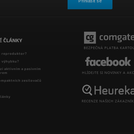
Přihlásit se
É ČLÁNKY
t reproduktor?
t výhybku?
zi aktivním a pasivním
orem
ompaktních zesilovačů
články