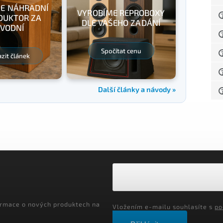
E NÁHRADNÍ
VYROBÍME REPROBOXY
DUKTOR ZA
DLE VAŠEHO ZADÁNÍ
VODNÍ
Spočítat cenu
zit článek
Další články a návody »
ormace o nových produktech na
Vložením e-mailu souhlasíte s
po