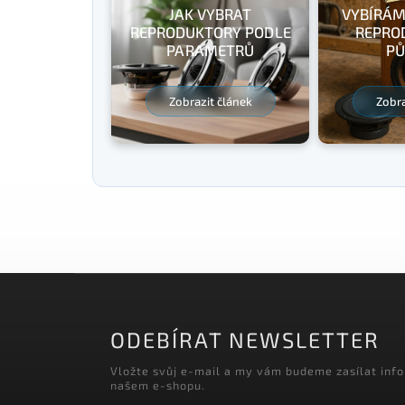
JAK VYBRAT
VYBÍRÁM
REPRODUKTORY PODLE
REPRO
PARAMETRŮ
PŮ
Zobrazit článek
Zobra
ODEBÍRAT NEWSLETTER
Vložte svůj e-mail a my vám budeme zasílat inf
našem e-shopu.