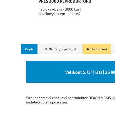
PŘES 3000 REPRODUKTORŮ
nabídka více jak 3000 kusů
značkových reproduktorů
Popis
Hodnocení
Velikost 5,75" | 8 Ω | 25
Širokopásmový značkový reproduktor DEXON s RMS vý
instalaci do stropů a stěn.