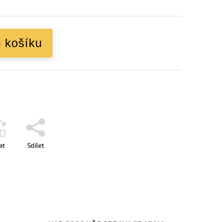
o košíku
at
Sdílet