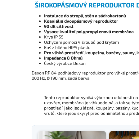
ŠIROKOPÁSMOVÝ REPRODUKTOR D
Instalace do stropů, stěn a sádrokartonů
Koaxiální dvoupásmový reproduktor
90 dB citlivost
Vysoce kvalitní polypropylenová membrána
Krytí IP 55
Uchycení pomocí 4 šroubů pod krytem
Koš z bílého HIPS plastu
Pro vlhká prostředí, koupelny, bazény, sauny,
Impedance 8 Ohmů
Český výrobce Dexon
Dexon RP 84 podhledový reproduktor pro vlhké prostřed
000 Hz, Ø 190 mm, šedá barva
Tento reproduktor vyniká výbornou odolností na
uzavřen, membrána je vlhkuodolná, a tak se tyto
prostředí, jako jsou lázně, koupelny, bazény, ku
vrutů, které jsou skyryt před odnímatelnou před