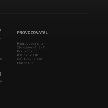
PROVOZOVATEL
Reprobedna s.r.o.
Zbraslavská 12/11
Praha 159 00
IČO: 14371138
DIČ: CZ14371138
Platce DPH