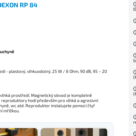
EXON RP 84
(
 kuchyně
(
í - plastový, vlhkuodolný, 25 W / 8 Ohm, 90 dB, 95 – 20
(
(
 vlhká prostředí. Magnetický obvod je kompletně
 reproduktory hodí především pro vlhká a agresivní
chyně, wc atd. Reproduktor instalujete pomocí čtyř
ní mřížkou.
r