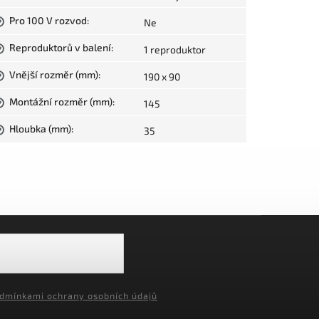
Pro 100 V rozvod
:
Ne
?
Reproduktorů v balení
:
1 reproduktor
?
Vnější rozměr (mm)
:
190 x 90
?
Montážní rozměr (mm)
:
145
?
Hloubka (mm)
:
35
?
dmínkami ochrany osobních údajů