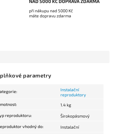
NAD 5000 KČ DOPRAVA ZDARMA
při nákupu nad 5000 Kč
máte dopravu zdarma
plňkové parametry
Instalační
ategorie
:
reproduktory
motnost
:
1.4 kg
yp reproduktoru
:
Širokopásmový
eproduktor vhodný do
:
Instalační