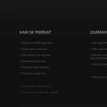
KAM SE PODÍVAT
ZAJÍMAV
> Půjčovna PA aparatur
> Jak vybra
> Doprava a platba
> Jak vybra
> Věrnostní program
> Rozdíl me
reprodukt
> Kontaktujte nás
> Výhody k
> Výroba reproboxů
> Články a návody
> Všechny 
> Obchodní podmínky
> Ochrana osobních údajů