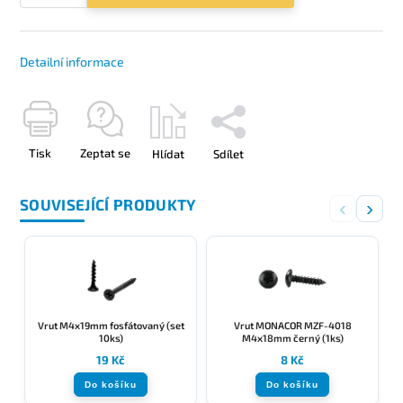
Detailní informace
Tisk
Zeptat se
Hlídat
Sdílet
SOUVISEJÍCÍ PRODUKTY
‹
›
Vrut M4x19mm fosfátovaný (set
Vrut MONACOR MZF-4018
10ks)
M4x18mm černý (1ks)
19 Kč
8 Kč
Do košíku
Do košíku