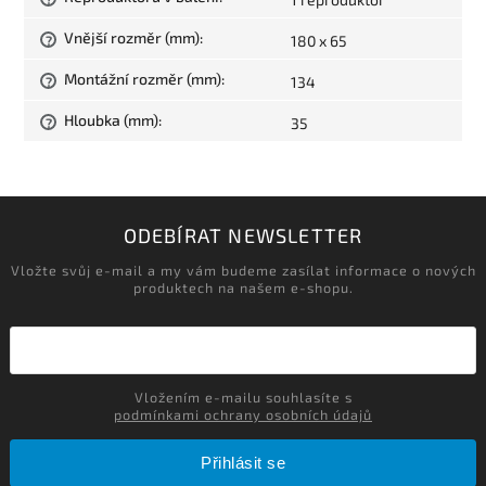
Vnější rozměr (mm)
:
180 x 65
?
Montážní rozměr (mm)
:
134
?
Hloubka (mm)
:
35
?
ODEBÍRAT NEWSLETTER
Vložte svůj e-mail a my vám budeme zasílat informace o nových
produktech na našem e-shopu.
Vložením e-mailu souhlasíte s
podmínkami ochrany osobních údajů
Přihlásit se