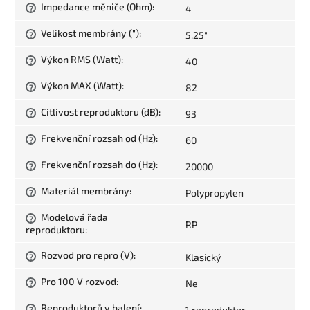
Impedance měniče (Ohm)
:
4
?
Velikost membrány (")
:
5,25"
?
Výkon RMS (Watt)
:
40
?
Výkon MAX (Watt)
:
82
?
Citlivost reproduktoru (dB)
:
93
?
Frekvenční rozsah od (Hz)
:
60
?
Frekvenční rozsah do (Hz)
:
20000
?
Materiál membrány
:
Polypropylen
?
Modelová řada
?
RP
reproduktoru
:
Rozvod pro repro (V)
:
Klasický
?
Pro 100 V rozvod
:
Ne
?
Reproduktorů v balení
:
1 reproduktor
?