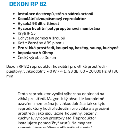
DEXON RP 82
Instalace do stropů, stěn a sádrokartonů
Koaxiální dvoupásmový reproduktor
Vysoká 93 dB citlivost
Vysoce kvalitní polypropylenová membrána
Krytí IP 55
Uchycení pomocí 4 šroubů
Koš z černého ABS plastu
Pro vlhká prostředí, koupelny, bazény, sauny, kuchyně
Impedance 4 Ohmy
Český výrobce Dexon
Dexon RP 82 reproduktor koaxiální pro vlhké prostředí -
plastový, vlhkuodolný, 40 W / 4 Ω, 93 dB, 60 – 20 000 Hz, Ø 180
mm
Tento reproduktor vyniká výbornou odolností na
vlhká prostředí. Magnetický obvod je kompletně
uzavřen, membrána je vlhkuodolná, a tak se tyto
reproduktory hodí především pro vlhká a agresivní
prostředí, jako jsou lázně, koupelny, bazény,
kuchyně, výrobní prostory atd. Reproduktor
instalujete pomocí čtyř vrutů. Na magnet
reproduktoru můžeme přichytit převodní