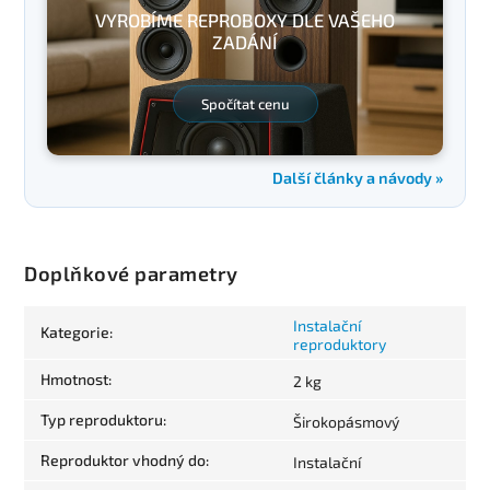
VYROBÍME REPROBOXY DLE VAŠEHO
ZADÁNÍ
Spočítat cenu
Další články a návody »
Doplňkové parametry
Instalační
Kategorie
:
reproduktory
Hmotnost
:
2 kg
Typ reproduktoru
:
Širokopásmový
Reproduktor vhodný do
:
Instalační