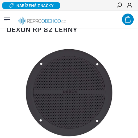
NABÍZENÉ ZNAČKY
Hledat
Domů
/
Profi audio
/
Instalační reproduktory
/
DEXON RP 82 černý
DEXON RP 82 ČERNÝ