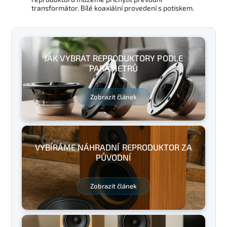
transformátor. Bílé koaxiální provedení s potiskem.
JAK VYBRAT REPRODUKTORY PODLE
PARAMETRŮ
Zobrazit článek
VYBÍRÁME NÁHRADNÍ REPRODUKTOR ZA
PŮVODNÍ
Zobrazit článek