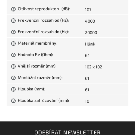
Citlivost reproduktoru (dB)
:
107
?
Frekvenční rozsah od (Hz)
:
4000
?
Frekvenční rozsah do (Hz)
:
20000
?
Materiál membrány
:
Hliník
?
Hodnota Re (Ohm)
:
6.1
?
Vnější rozměr (mm)
:
102 x 102
?
Montážní rozměr (mm)
:
61
?
Hloubka (mm)
:
61
?
Hloubka zafrézování (mm)
:
10
?
ODEBÍRAT NEWSLETTER