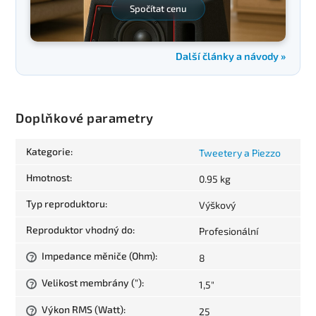
Spočítat cenu
Další články a návody »
Doplňkové parametry
Kategorie
:
Tweetery a Piezzo
Hmotnost
:
0.95 kg
Typ reproduktoru
:
Výškový
Reproduktor vhodný do
:
Profesionální
Impedance měniče (Ohm)
:
8
?
Velikost membrány (")
:
1,5"
?
Výkon RMS (Watt)
:
25
?