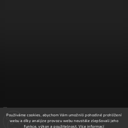
Sledovat na Instagramu
Používáme cookies, abychom Vám umožnili pohodlné prohlížení
webu a díky analýze provozu webu neustále zlepšovali jeho
Copyright 2026
REPROOBCHOD.cz
. Všechna práva vyhrazena.
funkce, výkon a použitelnost.
Více informací