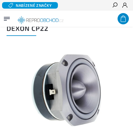
NABÍZENÉ ZNAČKY
Hledat
Domů
/
Profi audio
/
Reproduktory PA
/
Tweetery a Piezzo
/
DEXON CP22
DEXON CP22