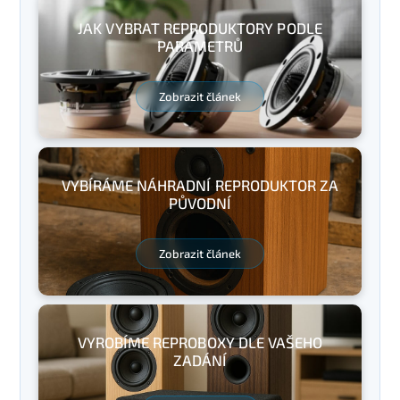
JAK VYBRAT REPRODUKTORY PODLE
PARAMETRŮ
Zobrazit článek
VYBÍRÁME NÁHRADNÍ REPRODUKTOR ZA
PŮVODNÍ
Zobrazit článek
VYROBÍME REPROBOXY DLE VAŠEHO
ZADÁNÍ