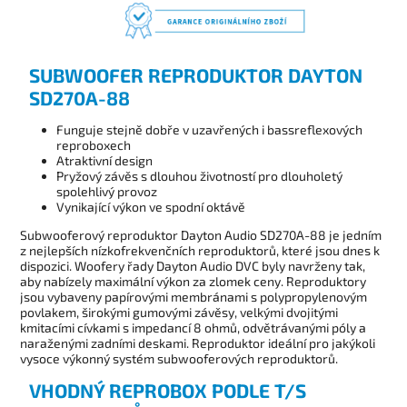
SUBWOOFER REPRODUKTOR DAYTON
SD270A-88
Funguje stejně dobře v uzavřených i bassreflexových
reproboxech
Atraktivní design
Pryžový závěs s dlouhou životností pro dlouholetý
spolehlivý provoz
Vynikající výkon ve spodní oktávě
Subwooferový reproduktor Dayton Audio SD270A-88 je jedním
z nejlepších nízkofrekvenčních reproduktorů, které jsou dnes k
dispozici. Woofery řady Dayton Audio DVC byly navrženy tak,
aby nabízely maximální výkon za zlomek ceny. Reproduktory
jsou vybaveny papírovými membránami s polypropylenovým
povlakem, širokými gumovými závěsy, velkými dvojitými
kmitacími cívkami s impedancí 8 ohmů, odvětrávanými póly a
naraženými zadními deskami. Reproduktor ideální pro jakýkoli
vysoce výkonný systém subwooferových reproduktorů.
VHODNÝ REPROBOX PODLE T/S