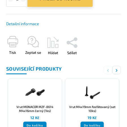
Detailní informace
Tisk
Zeptat se
Hlídat
Sdílet
SOUVISEJÍCÍ PRODUKTY
‹
›
Vrut MONACOR MZF-8614
Vrut M4x19mm fosfátovaný (set
M4x16mm černý (1ks)
10ks)
12 Kč
19 Kč
Do košíku
Do košíku