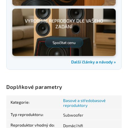
VYROBÍME REPROBOXY DLE VAŠEHO
ZADÁNÍ
Spočítat cenu
Další články a návody »
Doplňkové parametry
Basové a středobasové
Kategorie
:
reproduktory
Typ reproduktoru
:
Subwoofer
Reproduktor vhodný do
:
Domácí hifi