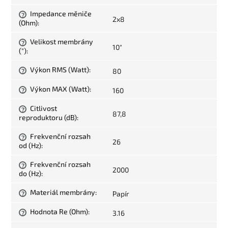
Impedance měniče
?
2x8
(Ohm)
:
Velikost membrány
?
10"
(")
:
Výkon RMS (Watt)
:
80
?
Výkon MAX (Watt)
:
160
?
Citlivost
?
87,8
reproduktoru (dB)
:
Frekvenční rozsah
?
26
od (Hz)
:
Frekvenční rozsah
?
2000
do (Hz)
:
Materiál membrány
:
Papír
?
Hodnota Re (Ohm)
:
3.16
?