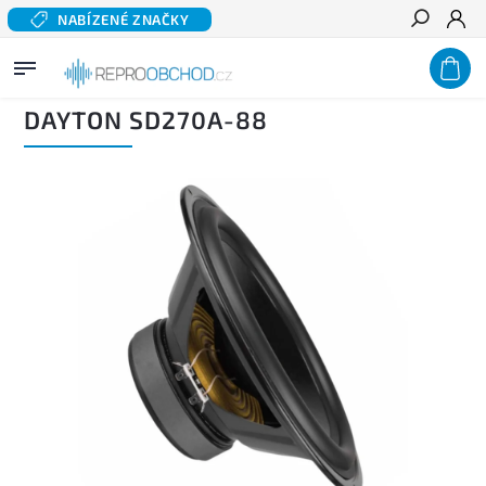
NABÍZENÉ ZNAČKY
Hledat
Domů
/
Domácí audio
/
Komponentní reproduktory hi-fi
/
Basové a středobasové
reproduktory
/
DAYTON SD270A-88
DAYTON SD270A-88