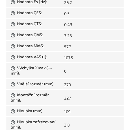
Hodnota Fs (Hz)
:
26.2
?
Hodnota QES
:
0.5
?
Hodnota QTS
:
0.43
?
Hodnota QMS
:
3.23
?
Hodnota MMS
:
57.7
?
Hodnota VAS (l)
:
107.5
?
Výchylka Xmax (+-
?
6
mm)
:
Vnější rozměr (mm)
:
270
?
Montážní rozměr
?
227
(mm)
:
Hloubka (mm)
:
109
?
Hloubka zafrézování
?
3.8
(mm)
: