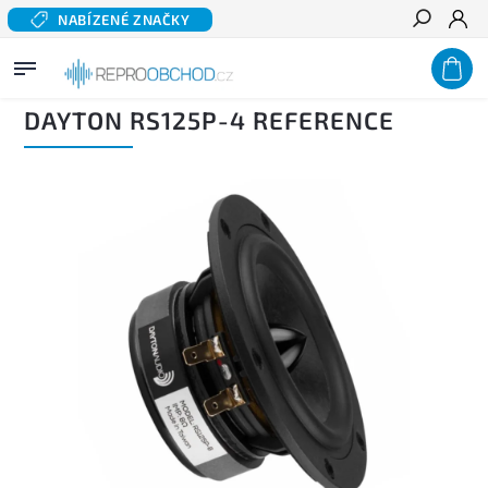
NABÍZENÉ ZNAČKY
Hledat
Domů
/
Domácí audio
/
Komponentní reproduktory hi-fi
/
Basové a středobasové
reproduktory
/
DAYTON RS125P-4 REFERENCE
DAYTON RS125P-4 REFERENCE