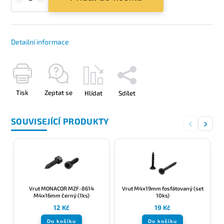
Detailní informace
Tisk
Zeptat se
Hlídat
Sdílet
SOUVISEJÍCÍ PRODUKTY
‹
›
Vrut MONACOR MZF-8614
Vrut M4x19mm fosfátovaný (set
M4x16mm černý (1ks)
10ks)
12 Kč
19 Kč
Do košíku
Do košíku