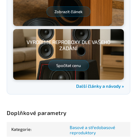
Zobrazit článek
VYROBÍME REPROBOXY DLE VAŠEHO
ZADÁNÍ
Spočítat cenu
Další články a návody »
Doplňkové parametry
Basové a středobasové
Kategorie
:
reproduktory