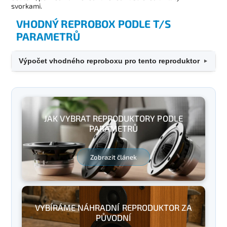
svorkami.
VHODNÝ REPROBOX PODLE T/S
PARAMETRŮ
Výpočet vhodného reproboxu pro tento reproduktor
▼
JAK VYBRAT REPRODUKTORY PODLE
PARAMETRŮ
Zobrazit článek
VYBÍRÁME NÁHRADNÍ REPRODUKTOR ZA
PŮVODNÍ