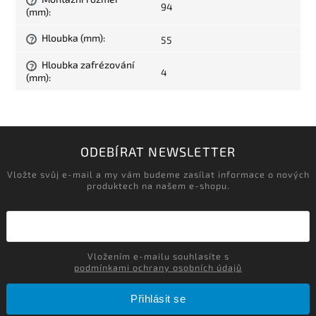
?
94
(mm)
:
Hloubka (mm)
:
55
?
Hloubka zafrézování
?
4
(mm)
:
ODEBÍRAT NEWSLETTER
Vložte svůj e-mail a my vám budeme zasílat informace o nových
produktech na našem e-shopu.
Vložením e-mailu souhlasíte s
podmínkami ochrany osobních údajů
Přihlásit se