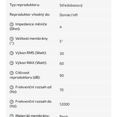
Typ reproduktoru
:
Středobasový
Reproduktor vhodný do
:
Domácí hifi
Impedance měniče
?
4
(Ohm)
:
Velikost membrány
?
5"
(")
:
Výkon RMS (Watt)
:
30
?
Výkon MAX (Watt)
:
60
?
Citlivost
?
90
reproduktoru (dB)
:
Frekvenční rozsah od
?
70
(Hz)
:
Frekvenční rozsah do
?
12000
(Hz)
:
Materiál membrány
:
Papír
?