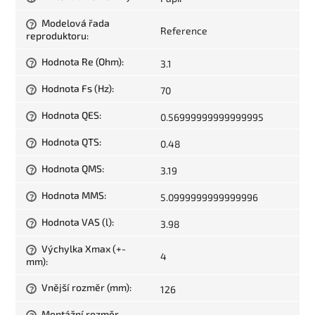
Modelová řada
?
Reference
reproduktoru
:
Hodnota Re (Ohm)
:
3.1
?
Hodnota Fs (Hz)
:
70
?
Hodnota QES
:
0.56999999999999995
?
Hodnota QTS
:
0.48
?
Hodnota QMS
:
3.19
?
Hodnota MMS
:
5.0999999999999996
?
Hodnota VAS (l)
:
3.98
?
Výchylka Xmax (+-
?
4
mm)
:
Vnější rozměr (mm)
:
126
?
Montážní rozměr