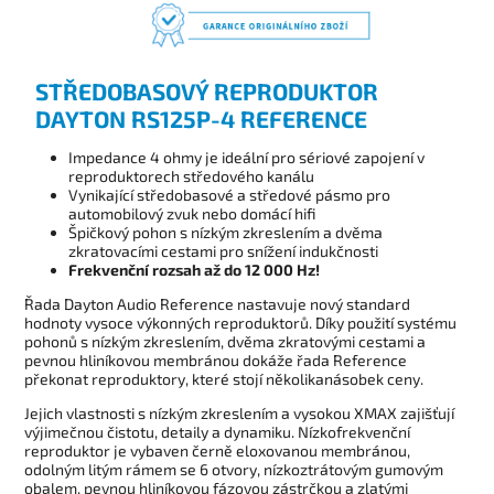
STŘEDOBASOVÝ REPRODUKTOR
DAYTON RS125P-4 REFERENCE
Impedance 4 ohmy je ideální pro sériové zapojení v
reproduktorech středového kanálu
Vynikající středobasové a středové pásmo pro
automobilový zvuk nebo domácí hifi
Špičkový pohon s nízkým zkreslením a dvěma
zkratovacími cestami pro snížení indukčnosti
Frekvenční rozsah až do 12 000 Hz!
Řada Dayton Audio Reference nastavuje nový standard
hodnoty vysoce výkonných reproduktorů. Díky použití systému
pohonů s nízkým zkreslením, dvěma zkratovými cestami a
pevnou hliníkovou membránou dokáže řada Reference
překonat reproduktory, které stojí několikanásobek ceny.
Jejich vlastnosti s nízkým zkreslením a vysokou XMAX zajišťují
výjimečnou čistotu, detaily a dynamiku. Nízkofrekvenční
reproduktor je vybaven černě eloxovanou membránou,
odolným litým rámem se 6 otvory, nízkoztrátovým gumovým
obalem, pevnou hliníkovou fázovou zástrčkou a zlatými