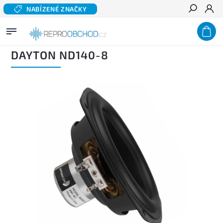
NABÍZENÉ ZNAČKY
Hledat
Domů
/
Domácí audio
/
Komponentní reproduktory hi-fi
/
Basové a středobasové
reproduktory
/
DAYTON ND140-8
DAYTON ND140-8