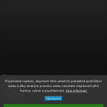
Sledovat na Instagramu
Používáme cookies, abychom Vám umožnili pohodlné prohlížení
webu a díky analýze provozu webu neustále zlepšovali jeho
Copyright 2026
REPROOBCHOD.cz
. Všechna práva vyhrazena.
funkce, výkon a použitelnost.
Více informací
Upravit nastavení cookies
Nastavení
Vytvořil
Shoptet
| Design
Shoptak.cz.