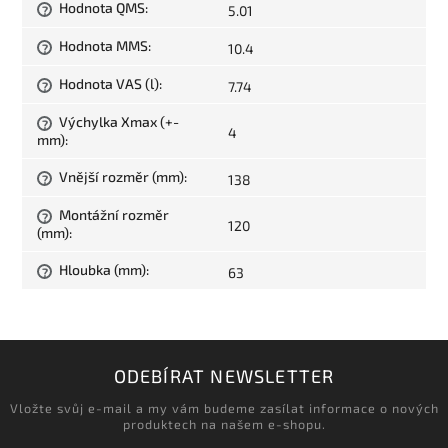
Hodnota QMS
:
5.01
?
Hodnota MMS
:
10.4
?
Hodnota VAS (l)
:
7.74
?
Výchylka Xmax (+-
?
4
mm)
:
Vnější rozměr (mm)
:
138
?
Montážní rozměr
?
120
(mm)
:
Hloubka (mm)
:
63
?
ODEBÍRAT NEWSLETTER
Vložte svůj e-mail a my vám budeme zasílat informace o nových
produktech na našem e-shopu.