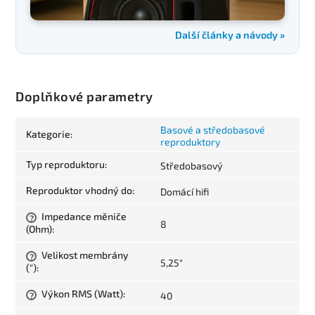
Další články a návody »
Doplňkové parametry
Basové a středobasové
Kategorie
:
reproduktory
Typ reproduktoru
:
Středobasový
Reproduktor vhodný do
:
Domácí hifi
Impedance měniče
?
8
(Ohm)
:
Velikost membrány
?
5,25"
(")
:
Výkon RMS (Watt)
:
40
?