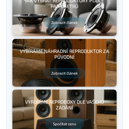
JAK VYBRAT REPRODUKTORY PODLE
PARAMETRŮ
Zobrazit článek
VYBÍRÁME NÁHRADNÍ REPRODUKTOR ZA
PŮVODNÍ
Zobrazit článek
VYROBÍME REPROBOXY DLE VAŠEHO
ZADÁNÍ
Spočítat cenu