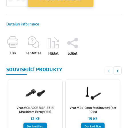
Detailní informace
Tisk
Zeptat se
Hlídat
Sdílet
SOUVISEJÍCÍ PRODUKTY
‹
›
Vrut MONACOR MZF-8614
Vrut M4x19mm fosfátovaný (set
M4x16mm černý (1ks)
10ks)
12 Kč
19 Kč
Do košíku
Do košíku