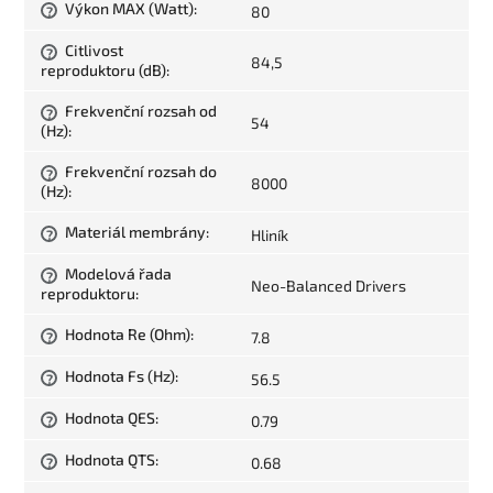
Výkon MAX (Watt)
:
80
?
Citlivost
?
84,5
reproduktoru (dB)
:
Frekvenční rozsah od
?
54
(Hz)
:
Frekvenční rozsah do
?
8000
(Hz)
:
Materiál membrány
:
Hliník
?
Modelová řada
?
Neo-Balanced Drivers
reproduktoru
:
Hodnota Re (Ohm)
:
7.8
?
Hodnota Fs (Hz)
:
56.5
?
Hodnota QES
:
0.79
?
Hodnota QTS
:
0.68
?