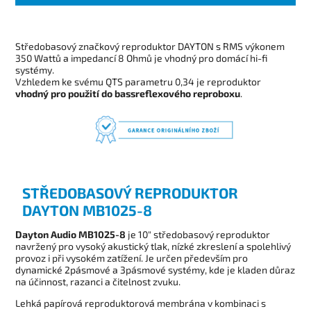
Středobasový značkový reproduktor DAYTON s RMS výkonem
350 Wattů a impedancí 8 Ohmů je vhodný pro domácí hi-fi
systémy.
Vzhledem ke svému QTS parametru 0,34 je reproduktor
vhodný pro použití do bassreflexového reproboxu
.
STŘEDOBASOVÝ REPRODUKTOR
DAYTON MB1025-8
Dayton Audio MB1025-8
je 10" středobasový reproduktor
navržený pro vysoký akustický tlak, nízké zkreslení a spolehlivý
provoz i při vysokém zatížení. Je určen především pro
dynamické 2pásmové a 3pásmové systémy, kde je kladen důraz
na účinnost, razanci a čitelnost zvuku.
Lehká papírová reproduktorová membrána v kombinaci s