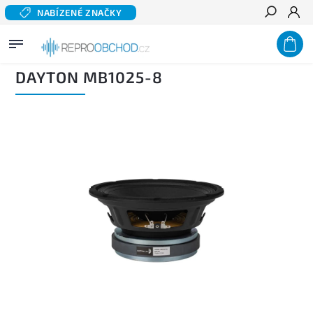
NABÍZENÉ ZNAČKY
Hledat
Domů
/
Domácí audio
/
Komponentní reproduktory hi-fi
/
Basové a středobasové
reproduktory
/
DAYTON MB1025-8
DAYTON MB1025-8