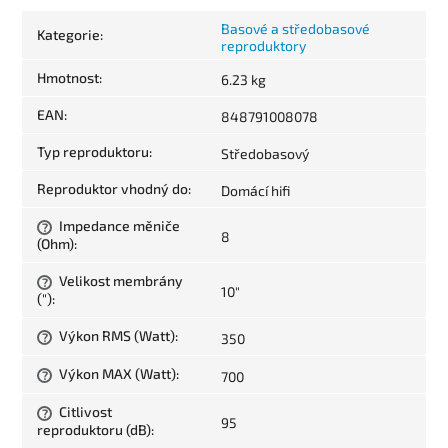
Basové a středobasové
Kategorie
:
reproduktory
Hmotnost
:
6.23 kg
EAN
:
848791008078
Typ reproduktoru
:
Středobasový
Reproduktor vhodný do
:
Domácí hifi
Impedance měniče
?
8
(Ohm)
:
Velikost membrány
?
10"
(")
:
Výkon RMS (Watt)
:
350
?
Výkon MAX (Watt)
:
700
?
Citlivost
?
95
reproduktoru (dB)
: