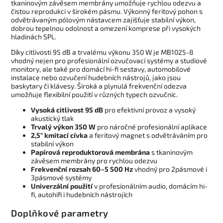
tkaninovým závěsem membrány umožňuje rychlou odezvu a
čistou reprodukci v širokém pásmu. Výkonný feritový pohon s
odvětrávaným pólovým nástavcem zajišťuje stabilní výkon,
dobrou tepelnou odolnost a omezení komprese při vysokých
hladinách SPL.
Díky citlivosti 95 dB a trvalému výkonu 350 W je MB1025-8
vhodný nejen pro profesionální ozvučovací systémy a studiové
monitory, ale také pro domácí hi-fi sestavy, automobilové
instalace nebo ozvučení hudebních nástrojů, jako jsou
baskytary či klávesy. Široká a plynulá frekvenční odezva
umožňuje flexibilní použití v různých typech ozvučnic.
Vysoká citlivost 95 dB
pro efektivní provoz a vysoký
akustický tlak
Trvalý výkon 350 W
pro náročné profesionální aplikace
2,5" kmitací cívka
a feritový magnet s odvětráváním pro
stabilní výkon
Papírová reproduktorová membrána
s tkaninovým
závěsem membrány pro rychlou odezvu
Frekvenční rozsah 60–5 500 Hz
vhodný pro 2pásmové i
3pásmové systémy
Univerzální použití
v profesionálním audio, domácím hi-
fi, autohifi i hudebních nástrojích
Doplňkové parametry