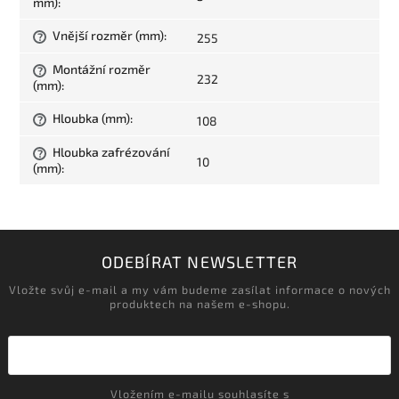
mm)
:
Vnější rozměr (mm)
:
255
?
Montážní rozměr
?
232
(mm)
:
Hloubka (mm)
:
108
?
Hloubka zafrézování
?
10
(mm)
:
ODEBÍRAT NEWSLETTER
Vložte svůj e-mail a my vám budeme zasílat informace o nových
produktech na našem e-shopu.
Vložením e-mailu souhlasíte s