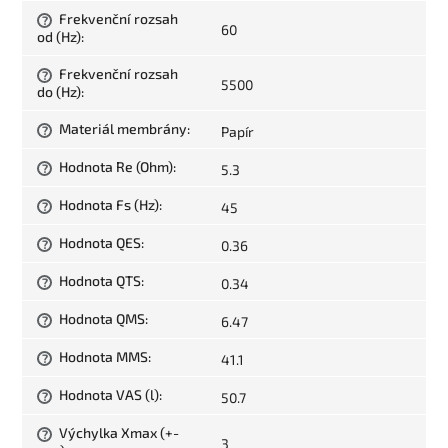
Frekvenční rozsah
?
60
od (Hz)
:
Frekvenční rozsah
?
5500
do (Hz)
:
Materiál membrány
:
Papír
?
Hodnota Re (Ohm)
:
5.3
?
Hodnota Fs (Hz)
:
45
?
Hodnota QES
:
0.36
?
Hodnota QTS
:
0.34
?
Hodnota QMS
:
6.47
?
Hodnota MMS
:
41.1
?
Hodnota VAS (l)
:
50.7
?
Výchylka Xmax (+-
?
3