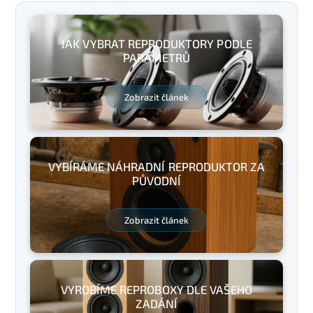
JAK VYBRAT REPRODUKTORY PODLE
PARAMETRŮ
Zobrazit článek
VYBÍRÁME NÁHRADNÍ REPRODUKTOR ZA
PŮVODNÍ
Zobrazit článek
VYROBÍME REPROBOXY DLE VAŠEHO
ZADÁNÍ