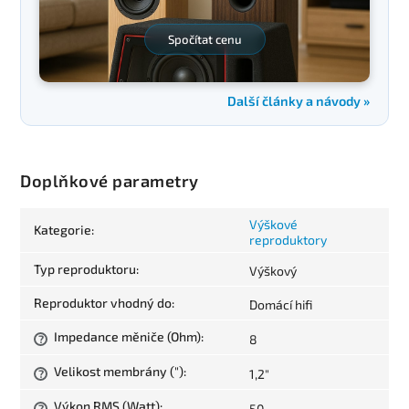
Spočítat cenu
Další články a návody »
Doplňkové parametry
Výškové
Kategorie
:
reproduktory
Typ reproduktoru
:
Výškový
Reproduktor vhodný do
:
Domácí hifi
Impedance měniče (Ohm)
:
8
?
Velikost membrány (")
:
1,2"
?
Výkon RMS (Watt)
:
50
?