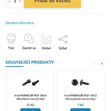
Přidat do košíku
Detailní informace
Tisk
Zeptat se
Hlídat
Sdílet
SOUVISEJÍCÍ PRODUKTY
‹
›
Vrut MONACOR MZF-8614
Vrut MONACOR MZF-4012
M4x16mm černý (1ks)
M3,5x12mm černý (1ks)
12 Kč
7 Kč