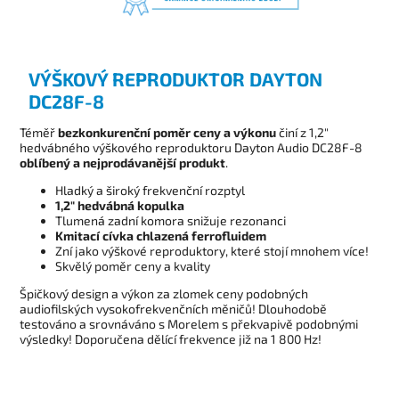
VÝŠKOVÝ REPRODUKTOR DAYTON
DC28F-8
Téměř
bezkonkurenční poměr ceny a výkonu
činí z 1,2"
hedvábného výškového reproduktoru Dayton Audio DC28F-8
oblíbený a nejprodávanější produkt
.
Hladký a široký frekvenční rozptyl
1,2" hedvábná kopulka
Tlumená zadní komora snižuje rezonanci
Kmitací cívka chlazená ferrofluidem
Zní jako výškové reproduktory, které stojí mnohem více!
Skvělý poměr ceny a kvality
Špičkový design a výkon za zlomek ceny podobných
audiofilských vysokofrekvenčních měničů! Dlouhodobě
testováno a srovnáváno s Morelem s překvapivě podobnými
výsledky! Doporučena dělící frekvence již na 1 800 Hz!