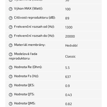
Výkon MAX (Watt)
:
100
?
Citlivost reproduktoru (dB)
:
89
?
Frekvenční rozsah od (Hz)
:
1300
?
Frekvenční rozsah do (Hz)
:
20000
?
Materiál membrány
:
Hedvábí
?
Modelová řada
?
Classic
reproduktoru
:
Hodnota Re (Ohm)
:
5.5
?
Hodnota Fs (Hz)
:
637
?
Hodnota QES
:
0.9
?
Hodnota QTS
:
0.43
?
Hodnota QMS
:
0.82
?