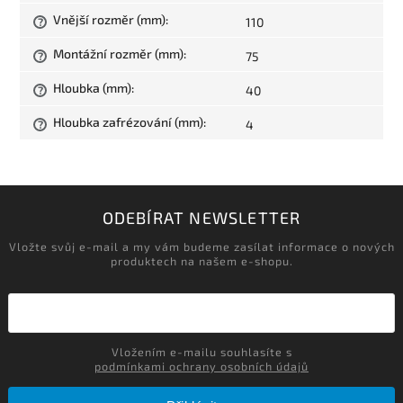
Vnější rozměr (mm)
:
110
?
Montážní rozměr (mm)
:
75
?
Hloubka (mm)
:
40
?
Hloubka zafrézování (mm)
:
4
?
ODEBÍRAT NEWSLETTER
Vložte svůj e-mail a my vám budeme zasílat informace o nových
produktech na našem e-shopu.
Vložením e-mailu souhlasíte s
podmínkami ochrany osobních údajů