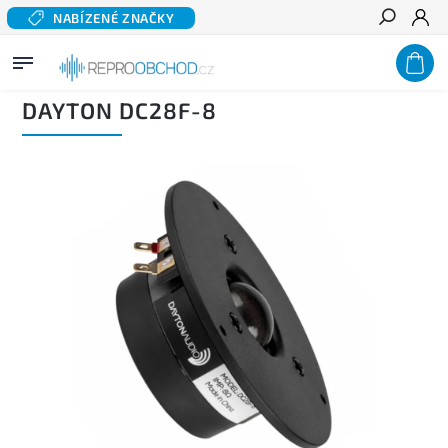
NABÍZENÉ ZNAČKY
Hledat
Domů
/
Domácí audio
/
Komponentní reproduktory hi-fi
/
Výškové reproduktory
/
DAYTON DC28F-8
DAYTON DC28F-8