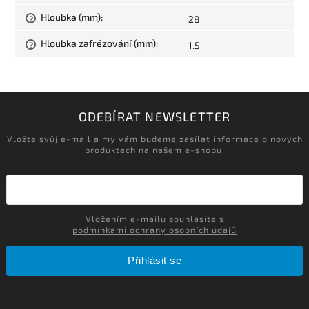
Hloubka (mm)
:
28
?
Hloubka zafrézování (mm)
:
1.5
?
ODEBÍRAT NEWSLETTER
Vložte svůj e-mail a my vám budeme zasílat informace o nových
produktech na našem e-shopu.
Vložením e-mailu souhlasíte s
podmínkami ochrany osobních údajů
Přihlásit se