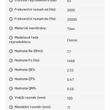
93
?
Frekvenční rozsah od (Hz)
:
3000
?
Frekvenční rozsah do (Hz)
:
20000
?
Materiál membrány
:
Titan
?
Modelová řada
?
Classic
reproduktoru
:
Hodnota Re (Ohm)
:
7.7
?
Hodnota Fs (Hz)
:
1468
?
Hodnota QES
:
2.55
?
Hodnota QTS
:
0.47
?
Hodnota QMS
:
0.58
?
Vnější rozměr (mm)
:
100
?
Montážní rozměr (mm)
:
71
?