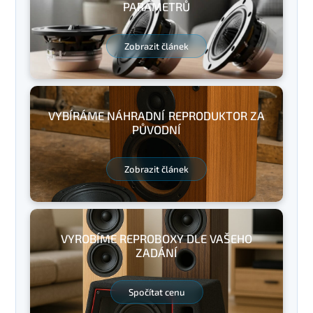
PARAMETRŮ
Zobrazit článek
VYBÍRÁME NÁHRADNÍ REPRODUKTOR ZA
PŮVODNÍ
Zobrazit článek
VYROBÍME REPROBOXY DLE VAŠEHO
ZADÁNÍ
Spočítat cenu