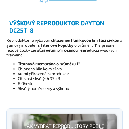
VÝŠKOVÝ REPRODUKTOR DAYTON
DC25T-8
Reproduktor je vybaven
chlazenou hliníkovou kmitací cívkou
a
gumovým obalem.
Titanové kopulky
o průměru 1" a přesné
fázové čočky zajišťují
velmi přirozenou reprodukci
vysokých
frekvencí.
Titanová membrána o průměru 1"
Chlazená hliníková cívka
Velmi přirozená reprodukce
Citlivost skvělých 93 dB
8 Ohmů
Skvělý poměr ceny a výkonu
JAK VYBRAT REPRODUKTORY PODLE