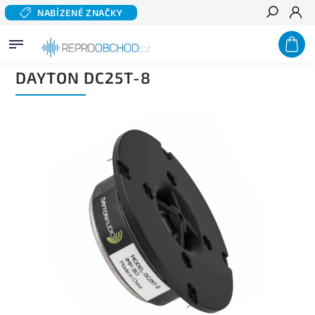
NABÍZENÉ ZNAČKY
Hledat
Domů
/
Domácí audio
/
Komponentní reproduktory hi-fi
/
Výškové reproduktory
/
DAYTON DC25T-8
DAYTON DC25T-8