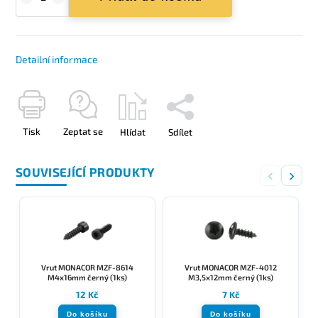
Detailní informace
Tisk
Zeptat se
Hlídat
Sdílet
SOUVISEJÍCÍ PRODUKTY
‹
›
Vrut MONACOR MZF-8614
Vrut MONACOR MZF-4012
M4x16mm černý (1ks)
M3,5x12mm černý (1ks)
12 Kč
7 Kč
Do košíku
Do košíku