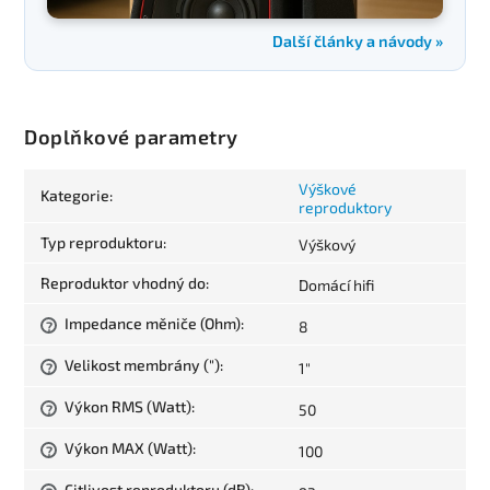
Další články a návody »
Doplňkové parametry
Výškové
Kategorie
:
reproduktory
Typ reproduktoru
:
Výškový
Reproduktor vhodný do
:
Domácí hifi
Impedance měniče (Ohm)
:
8
?
Velikost membrány (")
:
1"
?
Výkon RMS (Watt)
:
50
?
Výkon MAX (Watt)
:
100
?
Citlivost reproduktoru (dB)
: