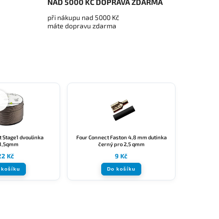
NAD 5000 KČ DOPRAVA ZDARMA
při nákupu nad 5000 Kč
máte dopravu zdarma
 Stage1 dvoulinka
Four Connect Faston 4,8 mm dutinka
1,5qmm
černý pro 2,5 qmm
22 Kč
9 Kč
 košíku
Do košíku