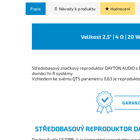
Popis
Hodnocení
Velikost 2,5" | 4 Ω | 20 
Středobasový značkový reproduktor DAYTON AUDIO s 
domácí hi-fi systémy.
Vzhledem ke svému QTS parametru 0,63 je reprodukt
STŘEDOBASOVÝ REPRODUKTOR D
Dayton Audio CE70PR-4 je kompaktní reproduktor navrže