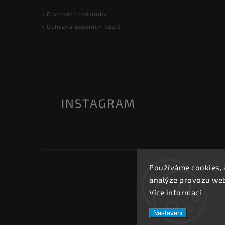
> Obchodní podmínky
> Ochrana osobních údajů
INSTAGRAM
Používáme cookies, 
analýze provozu webu
Více informací
Nastavení