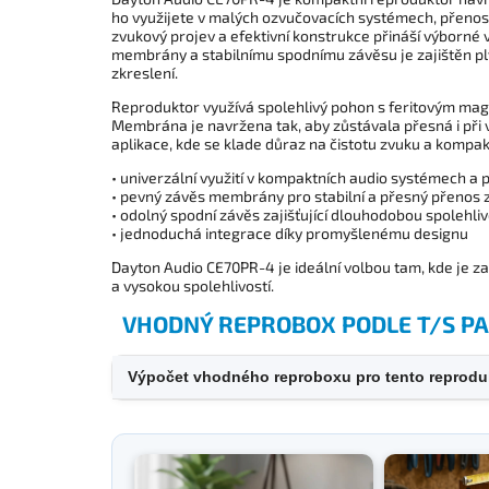
ho využijete v malých ozvučovacích systémech, přenosn
zvukový projev a efektivní konstrukce přináší výborn
membrány a stabilnímu spodnímu závěsu je zajištěn 
zkreslení.
Reproduktor využívá spolehlivý pohon s feritovým mag
Membrána je navržena tak, aby zůstávala přesná i při vě
aplikace, kde se klade důraz na čistotu zvuku a kompa
• univerzální využití v kompaktních audio systémech a
• pevný závěs membrány pro stabilní a přesný přenos 
• odolný spodní závěs zajišťující dlouhodobou spolehli
• jednoduchá integrace díky promyšlenému designu
Dayton Audio CE70PR-4 je ideální volbou tam, kde je 
a vysokou spolehlivostí.
VHODNÝ REPROBOX PODLE T/S 
Výpočet vhodného reproboxu pro tento reprodu