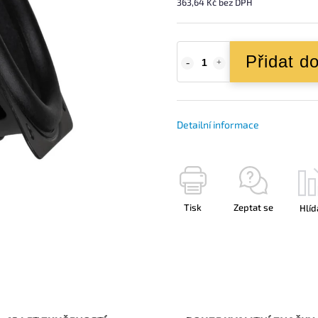
363,64 Kč bez DPH
Přidat d
Detailní informace
Tisk
Zeptat se
Hlíd