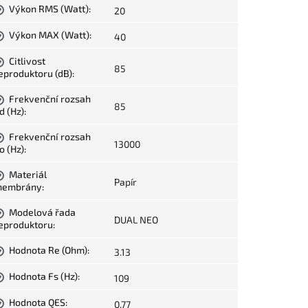
Výkon RMS (Watt)
:
20
?
Výkon MAX (Watt)
:
40
?
Citlivost
?
85
eproduktoru (dB)
:
Frekvenční rozsah
?
85
d (Hz)
:
Frekvenční rozsah
?
13000
o (Hz)
:
Materiál
?
Papír
embrány
:
Modelová řada
?
DUAL NEO
eproduktoru
:
Hodnota Re (Ohm)
:
3.13
?
Hodnota Fs (Hz)
:
109
?
Hodnota QES
:
0.77
?