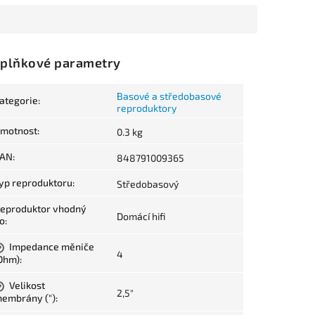
plňkové parametry
Basové a středobasové
ategorie
:
reproduktory
motnost
:
0.3 kg
AN
:
848791009365
yp reproduktoru
:
Středobasový
eproduktor vhodný
Domácí hifi
o
:
Impedance měniče
?
4
Ohm)
:
Velikost
?
2,5"
embrány (")
: