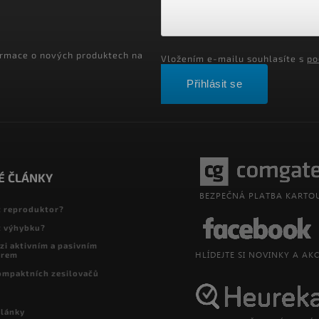
ormace o nových produktech na
Vložením e-mailu souhlasíte s
po
Přihlásit se
É ČLÁNKY
t reproduktor?
t výhybku?
zi aktivním a pasivním
orem
ompaktních zesilovačů
články