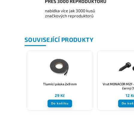
PŘES 3000 REPRODUKTORŮ
nabídka více jak 3000 kusů
značkových reproduktorů
SOUVISEJÍCÍ PRODUKTY
Tlumící páska 2x9 mm
Vrut MONACOR MZF
černý (
29 Kč
12 K
Do košíku
Do koš