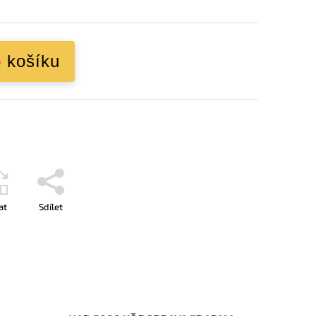
o košíku
at
Sdílet