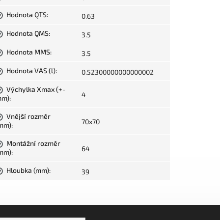
Hodnota QTS
:
0.63
?
Hodnota QMS
:
3.5
?
Hodnota MMS
:
3.5
?
Hodnota VAS (l)
:
0.52300000000000002
?
Výchylka Xmax (+-
?
4
mm)
:
Vnější rozměr
?
70x70
mm)
:
Montážní rozměr
?
64
mm)
:
Hloubka (mm)
:
39
?