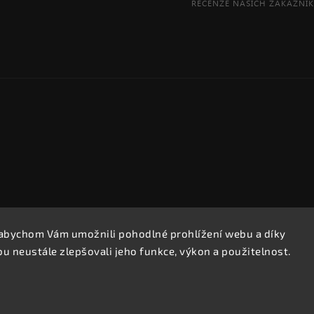
abychom Vám umožnili pohodlné prohlížení webu a díky
Copyright 2026
REPROOBCHOD.cz
. Všechna práva vyhrazena.
 neustále zlepšovali jeho funkce, výkon a použitelnost.
Upravit nastavení cookies
Vytvořil
Shoptet
| Design
Shoptak.cz.