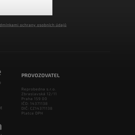
dmínkami ochrany osobních údajů
PROVOZOVATEL
Reprobedna s.r.o.
Zbraslavská 12/11
Praha 159 00
IČO: 14371138
DIČ: CZ14371138
Platce DPH