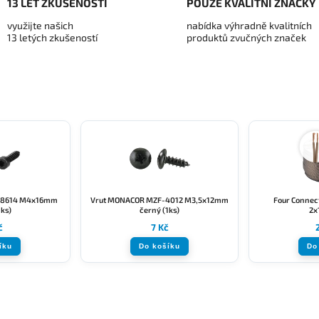
13 LET ZKUŠENOSTÍ
POUZE KVALITNÍ ZNAČKY
využijte našich
nabídka výhradně kvalitních
13 letých zkušeností
produktů zvučných značek
-8614 M4x16mm
Vrut MONACOR MZF-4012 M3,5x12mm
Four Connect
1ks)
černý (1ks)
2x
č
7 Kč
íku
Do košíku
Do