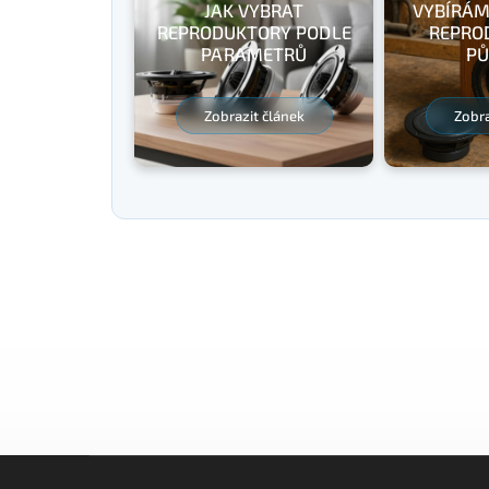
JAK VYBRAT
VYBÍRÁM
REPRODUKTORY PODLE
REPRO
PARAMETRŮ
PŮ
Zobrazit článek
Zobra