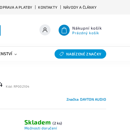
OPRAVA A PLATBY
KONTAKTY
NÁVODY A ČLÁNKY
Nákupní košík
Prázdný košík
ENSTVÍ
VÝHYBKY
SLEVY
BAZAR
NABÍZENÉ ZNAČKY
4
Kód:
RP002104
Značka:
DAYTON AUDIO
Skladem
(2 ks)
Možnosti doručení