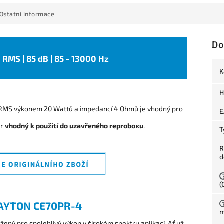
Ostatní informace
Do
W RMS | 85 dB | 85 - 13000 Hz
K
H
RMS výkonem 20 Wattů a impedancí 4 Ohmů je vhodný pro
E
or
vhodný k použití do uzavřeného reproboxu
.
T
R
d
(
AYTON CE70PR-4
m
ný pro spolehlivý výkon v širokém spektru aplikací. Ať už