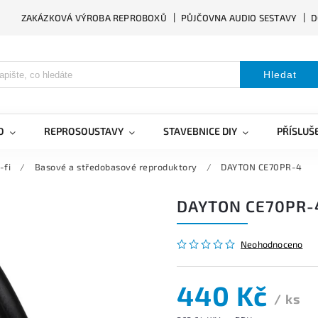
ZAKÁZKOVÁ VÝROBA REPROBOXŮ
PŮJČOVNA AUDIO SESTAVY
D
Hledat
O
REPROSOUSTAVY
STAVEBNICE DIY
PŘÍSLUŠ
-fi
/
Basové a středobasové reproduktory
/
DAYTON CE70PR-4
DAYTON CE70PR-
Neohodnoceno
440 Kč
/ ks