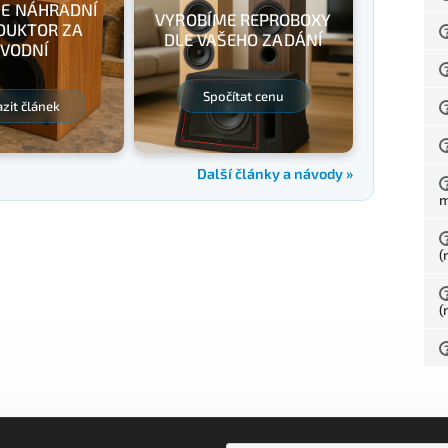
E NÁHRADNÍ
VYROBÍME REPROBOXY
DUKTOR ZA
DLE VAŠEHO ZADÁNÍ
VODNÍ
Spočítat cenu
zit článek
Další články a návody »
(
(