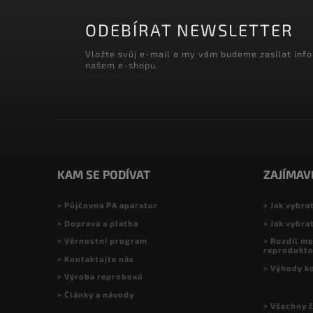
ODEBÍRAT NEWSLETTER
Vložte svůj e-mail a my vám budeme zasílat inf
našem e-shopu.
KAM SE PODÍVAT
ZAJÍMAV
> Půjčovna PA aparatur
> Jak vybra
> Doprava a platba
> Jak vybra
> Věrnostní program
> Rozdíl me
reprodukt
> Kontaktujte nás
> Výhody k
> Výroba reproboxů
> Články a návody
> Všechny 