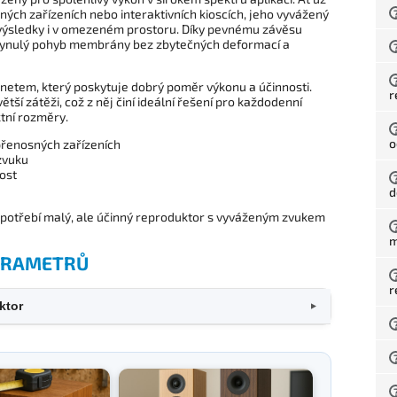
ých zařízeních nebo interaktivních kioscích, jeho vyvážený
é výsledky i v omezeném prostoru. Díky pevnému závěsu
plynulý pohyb membrány bez zbytečných deformací a
netem, který poskytuje dobrý poměr výkonu a účinnosti.
r
tší zátěži, což z něj činí ideální řešení pro každodenní
ktní rozměry.
o
 přenosných zařízeních
zvuku
vost
d
zapotřebí malý, ale účinný reproduktor s vyváženým zvukem
m
PARAMETRŮ
r
ktor
▼