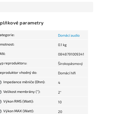
plňkové parametry
ategorie
:
Domácí audio
motnost
:
0.1 kg
AN
:
0848791009341
yp reproduktoru
:
Širokopásmový
eproduktor vhodný do
:
Domácí hifi
Impedance měniče (Ohm)
:
4
?
Velikost membrány (")
:
2"
?
Výkon RMS (Watt)
:
10
?
Výkon MAX (Watt)
:
20
?