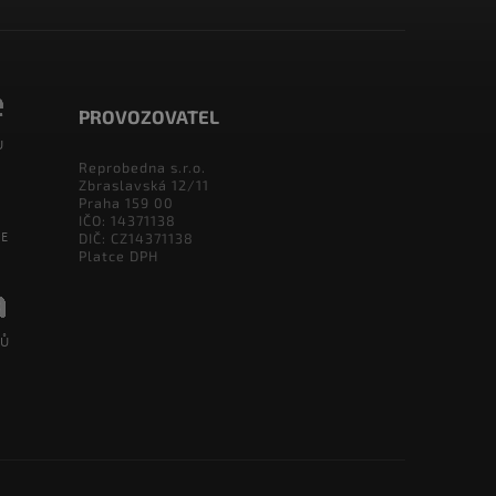
PROVOZOVATEL
Reprobedna s.r.o.
Zbraslavská 12/11
Praha 159 00
IČO: 14371138
DIČ: CZ14371138
Platce DPH