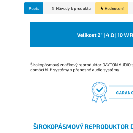
Popis
Hodnocení
Velikost 2" | 4 Ω | 10 W
Širokopásmový značkový reproduktor DAYTON AUDIO s
domácí hi-fi systémy a přenosné audio systémy.
ŠIROKOPÁSMOVÝ REPRODUKTOR 