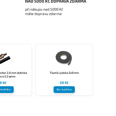
NAD 5000 KČ DOPRAVA ZDARMA
při nákupu nad 5000 Kč
máte dopravu zdarma
aston 2,8 mm dutinka
Tlumící páska 2x9 mm
pro 2,5 qmm
9 Kč
29 Kč
 košíku
Do košíku