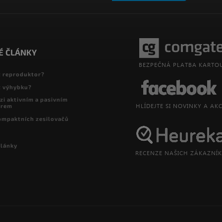
É ČLÁNKY
t reproduktor?
t výhybku?
zi aktivním a pasivním
orem
ompaktních zesilovačů
články