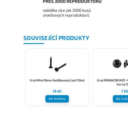
PŘES 3000 REPRODUKTORŮ
nabídka více jak 3000 kusů
značkových reproduktorů
SOUVISEJÍCÍ PRODUKTY
Vrut M4x19mm fosfátovaný (set 10ks)
Vrut MONACOR MZF-
černý (
19 Kč
7 K
Do košíku
Do koš