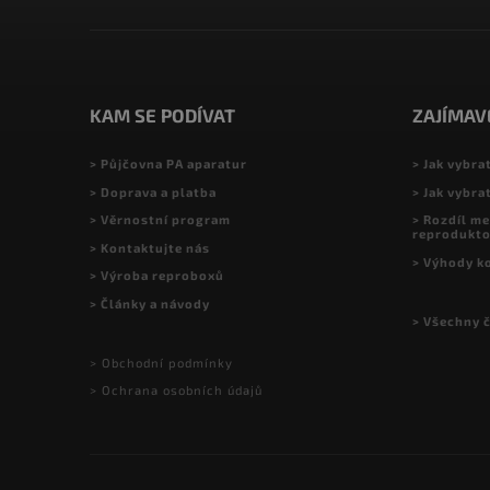
KAM SE PODÍVAT
ZAJÍMAV
> Půjčovna PA aparatur
> Jak vybra
> Doprava a platba
> Jak vybra
> Věrnostní program
> Rozdíl me
reprodukt
> Kontaktujte nás
> Výhody k
> Výroba reproboxů
> Články a návody
> Všechny 
> Obchodní podmínky
> Ochrana osobních údajů