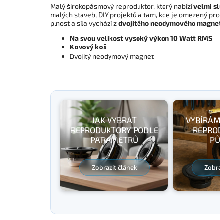
Malý širokopásmový reproduktor, který nabízí
velmi s
malých staveb, DIY projektů a tam, kde je omezený pros
plnost a síla vychází z
dvojitého neodymového magnet
Na svou velikost vysoký výkon 10 Watt RMS
Kovový koš
Dvojitý neodymový magnet
JAK VYBRAT
VYBÍRÁM
REPRODUKTORY PODLE
REPRO
PARAMETRŮ
PŮ
Zobrazit článek
Zobra