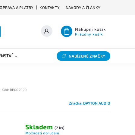
OPRAVA A PLATBY
KONTAKTY
NÁVODY A ČLÁNKY
Nákupní košík
Prázdný košík
ENSTVÍ
VÝHYBKY
SLEVY
BAZAR
NABÍZENÉ ZNAČKY
Kód:
RP002079
Značka:
DAYTON AUDIO
Skladem
(2 ks)
Možnosti doručení