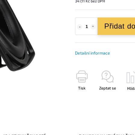
347,11 Kč bez DPH
Přidat d
Detailní informace
Tisk
Zeptat se
Hlíd