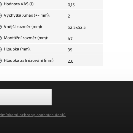
Hodnota VAS (l)
:
0,15
?
Výchylka Xmax (+- mm)
:
2
?
Vnější rozměr (mm)
:
52,5x52,5
?
Montážní rozměr (mm)
:
47
?
Hloubka (mm)
:
35
?
Hloubka zafrézování (mm)
:
2,6
?
dmínkami ochrany osobních údajů