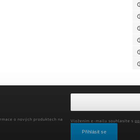
ormace o nových produktech na
Vložením e-mailu souhlasíte s
po
Přihlásit se