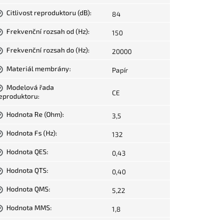
Citlivost reproduktoru (dB)
:
84
?
Frekvenční rozsah od (Hz)
:
150
?
Frekvenční rozsah do (Hz)
:
20000
?
Materiál membrány
:
Papír
?
Modelová řada
?
CE
eproduktoru
:
Hodnota Re (Ohm)
:
3,5
?
Hodnota Fs (Hz)
:
132
?
Hodnota QES
:
0,43
?
Hodnota QTS
:
0,40
?
Hodnota QMS
:
5,22
?
Hodnota MMS
:
1,8
?