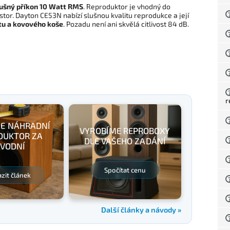
lušný příkon 10 Watt RMS
. Reproduktor je vhodný do
tor. Dayton CE53N nabízí slušnou kvalitu reprodukce a její
u a kovového koše
. Pozadu není ani skvělá citlivost 84 dB.
r
E NÁHRADNÍ
VYROBÍME REPROBOXY
DUKTOR ZA
DLE VAŠEHO ZADÁNÍ
VODNÍ
Spočítat cenu
zit článek
Další články a návody »