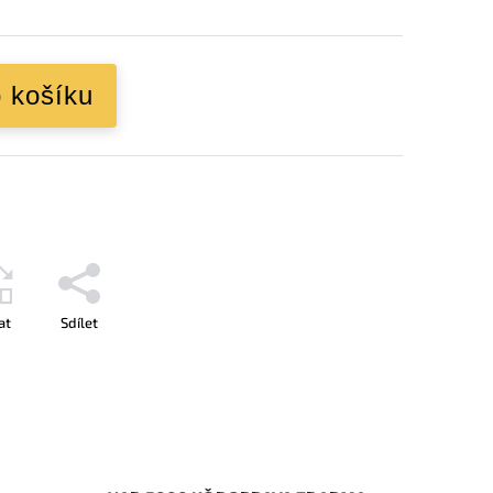
o košíku
at
Sdílet