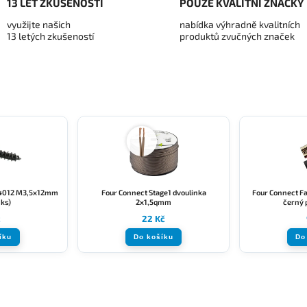
13 LET ZKUŠENOSTÍ
POUZE KVALITNÍ ZNAČKY
využijte našich
nabídka výhradně kvalitních
13 letých zkušeností
produktů zvučných značek
4012 M3,5x12mm
Four Connect Stage1 dvoulinka
Four Connect F
1ks)
2x1,5qmm
černý 
č
22 Kč
íku
Do košíku
Do