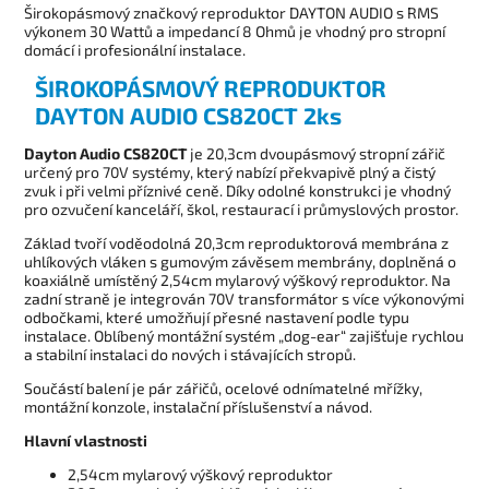
Širokopásmový značkový reproduktor DAYTON AUDIO s RMS
výkonem 30 Wattů a impedancí 8 Ohmů je vhodný pro stropní
domácí i profesionální instalace.
ŠIROKOPÁSMOVÝ REPRODUKTOR
DAYTON AUDIO CS820CT 2ks
Dayton Audio CS820CT
je 20,3cm dvoupásmový stropní zářič
určený pro 70V systémy, který nabízí překvapivě plný a čistý
zvuk i při velmi příznivé ceně. Díky odolné konstrukci je vhodný
pro ozvučení kanceláří, škol, restaurací i průmyslových prostor.
Základ tvoří voděodolná 20,3cm reproduktorová membrána z
uhlíkových vláken s gumovým závěsem membrány, doplněná o
koaxiálně umístěný 2,54cm mylarový výškový reproduktor. Na
zadní straně je integrován 70V transformátor s více výkonovými
odbočkami, které umožňují přesné nastavení podle typu
instalace. Oblíbený montážní systém „dog-ear“ zajišťuje rychlou
a stabilní instalaci do nových i stávajících stropů.
Součástí balení je pár zářičů, ocelové odnímatelné mřížky,
montážní konzole, instalační příslušenství a návod.
Hlavní vlastnosti
2,54cm mylarový výškový reproduktor