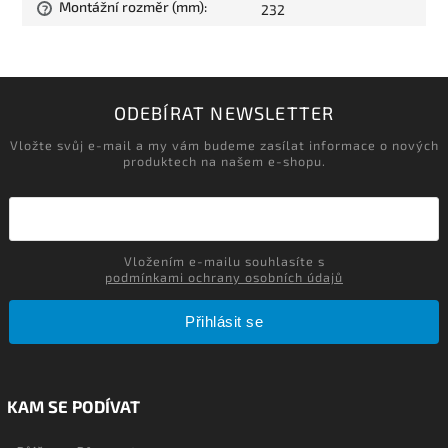
Montážní rozměr (mm)
:
232
?
ODEBÍRAT NEWSLETTER
Vložte svůj e-mail a my vám budeme zasílat informace o nových
produktech na našem e-shopu.
Vložením e-mailu souhlasíte s
podmínkami ochrany osobních údajů
Přihlásit se
KAM SE PODÍVAT