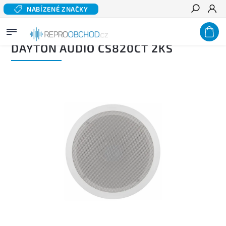
NABÍZENÉ ZNAČKY
Hledat
Domů
/
Profi audio
/
Instalační reproduktory
/
DAYTON AUDIO CS820CT 2ks
DAYTON AUDIO CS820CT 2KS