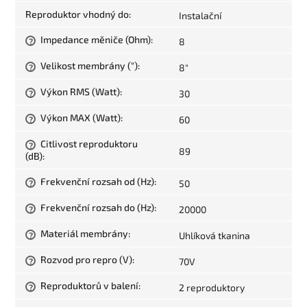
Reproduktor vhodný do
:
Instalační
Impedance měniče (Ohm)
:
8
?
Velikost membrány (")
:
8"
?
Výkon RMS (Watt)
:
30
?
Výkon MAX (Watt)
:
60
?
Citlivost reproduktoru
?
89
(dB)
:
Frekvenční rozsah od (Hz)
:
50
?
Frekvenční rozsah do (Hz)
:
20000
?
Materiál membrány
:
Uhlíková tkanina
?
Rozvod pro repro (V)
:
70V
?
Reproduktorů v balení
:
2 reproduktory
?