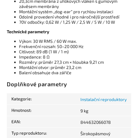
20,3cm membrána z uhlíkových vláken s gumovým
závěsem membrány
Montážní systém „dog-ear“ pro rychlou instalaci
Odolné provedení vhodné i pro náročnější prostředí
70V odbočky: 0,62 W / 1,25 W / 2,5 W / 5 W / 10 W
Technické parametry
Výkon: 30 W RMS / 60 W max.
Frekvenční rozsah: 50–20 000 Hz
Citlivost: 89 dB (1 W / 1 m)
Impedance: 8 Ω
Rozměry: průměr 27,3 cm × hloubka 9,21 cm
Montážní otvor: průměr 23,2 cm
Balení obsahuje dva zářiče
Doplňkové parametry
Kategorie
:
Instalační reproduktory
Hmotnost
:
9 kg
EAN
:
844632066078
Typ reproduktoru
:
Širokopásmový