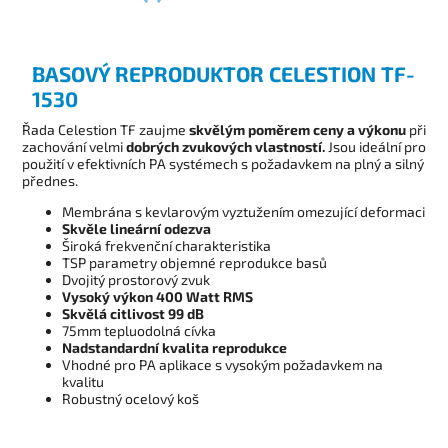
BASOVÝ REPRODUKTOR CELESTION TF-
1530
Řada Celestion TF zaujme
skvělým poměrem ceny a výkonu
při
zachování velmi
dobrých zvukových vlastností.
Jsou ideální pro
použití v efektivních PA systémech s požadavkem na plný a silný
přednes.
Membrána s kevlarovým vyztužením omezující deformaci
Skvěle lineární odezva
Široká frekvenční charakteristika
TSP parametry objemné reprodukce basů
Dvojitý prostorový zvuk
Vysoký výkon 400 Watt RMS
Skvělá citlivost 99 dB
75mm tepluodolná cívka
Nadstandardní kvalita reprodukce
Vhodné pro PA aplikace s vysokým požadavkem na
kvalitu
Robustný ocelový koš