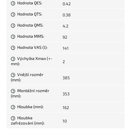
Hodnota QES
:
0.42
?
Hodnota QTS
:
0.38
?
Hodnota QMS
:
4.2
?
Hodnota MMS
:
92
?
Hodnota VAS (l)
:
141
?
Výchylka Xmax (+-
?
2
mm)
:
Vnější rozměr
?
385
(mm)
:
Montážní rozměr
?
353
(mm)
:
Hloubka (mm)
:
162
?
Hloubka
?
10
zafrézování (mm)
: