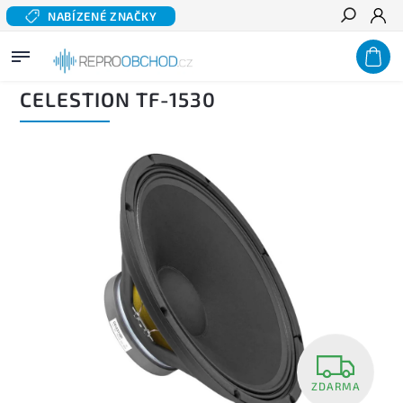
NABÍZENÉ ZNAČKY
Hledat
Domů
/
Profi audio
/
Reproduktory PA
/
Přímovyzařující PA reproduktory
/
Basové a
středobasové PA reproduktory
/
CELESTION TF-1530
CELESTION TF-1530
ZDARMA