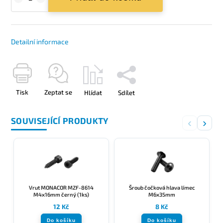
Detailní informace
Tisk
Zeptat se
Hlídat
Sdílet
SOUVISEJÍCÍ PRODUKTY
‹
›
Vrut MONACOR MZF-8614
Šroub čočková hlava límec
M4x16mm černý (1ks)
M6x35mm
12 Kč
8 Kč
Do košíku
Do košíku