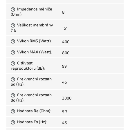
Impedance měniče
?
8
(Ohm)
:
Velikost membrány
?
15"
(")
:
Výkon RMS (Watt)
:
400
?
Výkon MAX (Watt)
:
800
?
Citlivost
?
99
reproduktoru (dB)
:
Frekvenční rozsah
?
45
od (Hz)
:
Frekvenční rozsah
?
3000
do (Hz)
:
Hodnota Re (Ohm)
:
5.7
?
Hodnota Fs (Hz)
:
45
?