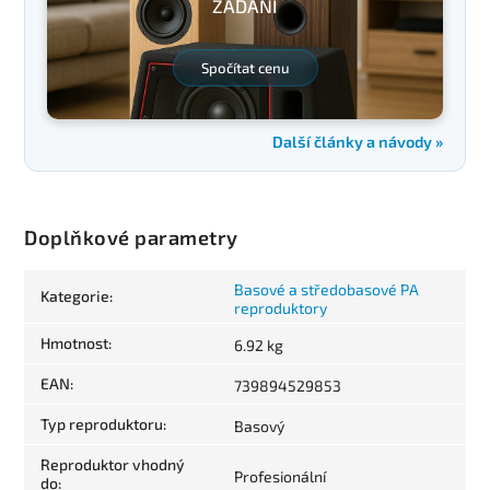
ZADÁNÍ
Spočítat cenu
Další články a návody »
Doplňkové parametry
Basové a středobasové PA
Kategorie
:
reproduktory
Hmotnost
:
6.92 kg
EAN
:
739894529853
Typ reproduktoru
:
Basový
Reproduktor vhodný
Profesionální
do
: