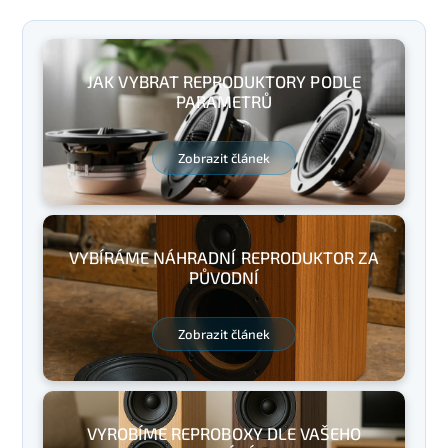
JAK VYBRAT REPRODUKTORY PODLE
PARAMETRŮ
Zobrazit článek
VYBÍRÁME NÁHRADNÍ REPRODUKTOR ZA
PŮVODNÍ
Zobrazit článek
VYROBÍME REPROBOXY DLE VAŠEHO