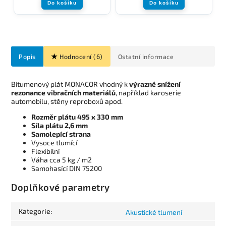
Do košíku
Do košíku
Popis
Hodnocení (6)
Ostatní informace
Bitumenový plát MONACOR vhodný k
výrazné snížení
rezonance vibračních materiálů
, například karoserie
automobilu, stěny reproboxů apod.
Rozměr plátu 495 x 330 mm
Síla plátu 2,6 mm
Samolepící strana
Vysoce tlumící
Flexibilní
Váha cca 5 kg / m2
Samohasící DIN 75200
Doplňkové parametry
Kategorie
:
Akustické tlumení