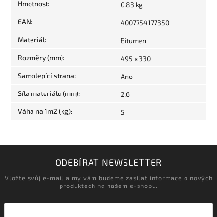
Hmotnost
:
0.83 kg
EAN
:
4007754177350
Materiál
:
Bitumen
Rozměry (mm)
:
495 x 330
Samolepící strana
:
Ano
Síla materiálu (mm)
:
2,6
Váha na 1m2 (kg)
:
5
ODEBÍRAT NEWSLETTER
Vložte svůj e-mail a my vám budeme zasílat informace o nových
produktech na našem e-shopu.