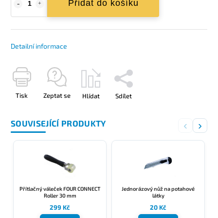
Přidat do košíku
Detailní informace
Tisk
Zeptat se
Hlídat
Sdílet
SOUVISEJÍCÍ PRODUKTY
‹
›
Přítlačný váleček FOUR CONNECT
Jednorázový nůž na potahové
Roller 30 mm
látky
299 Kč
20 Kč