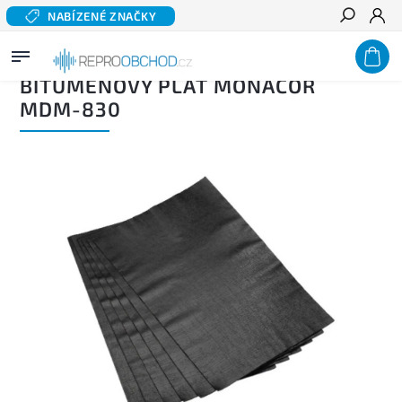
NABÍZENÉ ZNAČKY
Hledat
Domů
/
Příslušenství
/
Akustické tlumení
/
Bitumenový plát MONACOR MDM-830
BITUMENOVÝ PLÁT MONACOR
MDM-830