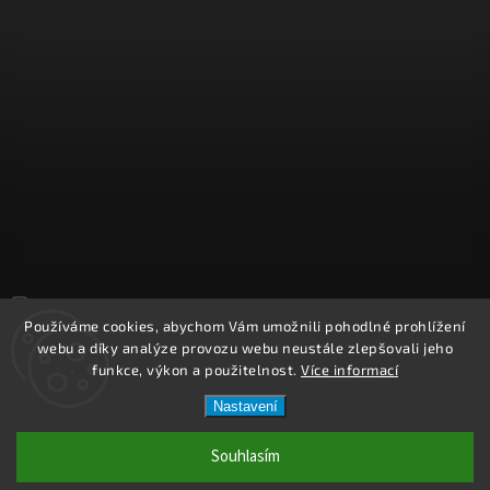
Sledovat na Instagramu
Používáme cookies, abychom Vám umožnili pohodlné prohlížení
webu a díky analýze provozu webu neustále zlepšovali jeho
Copyright 2026
REPROOBCHOD.cz
. Všechna práva vyhrazena.
funkce, výkon a použitelnost.
Více informací
Upravit nastavení cookies
Nastavení
Vytvořil
Shoptet
| Design
Shoptak.cz.
Souhlasím