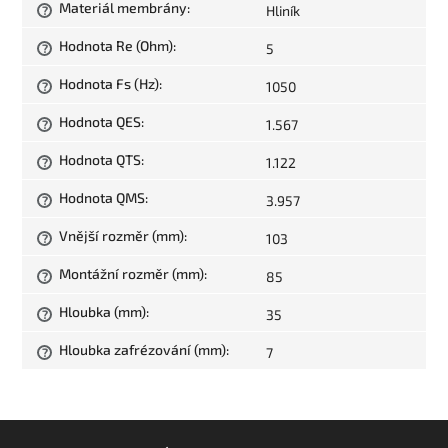
Materiál membrány
:
Hliník
?
Hodnota Re (Ohm)
:
5
?
Hodnota Fs (Hz)
:
1050
?
Hodnota QES
:
1.567
?
Hodnota QTS
:
1.122
?
Hodnota QMS
:
3.957
?
Vnější rozměr (mm)
:
103
?
Montážní rozměr (mm)
:
85
?
Hloubka (mm)
:
35
?
Hloubka zafrézování (mm)
:
7
?