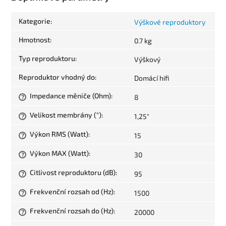
Kategorie
:
Výškové reproduktory
Hmotnost
:
0.7 kg
Typ reproduktoru
:
Výškový
Reproduktor vhodný do
:
Domácí hifi
Impedance měniče (Ohm)
:
8
?
Velikost membrány (")
:
1,25"
?
Výkon RMS (Watt)
:
15
?
Výkon MAX (Watt)
:
30
?
Citlivost reproduktoru (dB)
:
95
?
Frekvenční rozsah od (Hz)
:
1500
?
Frekvenční rozsah do (Hz)
:
20000
?