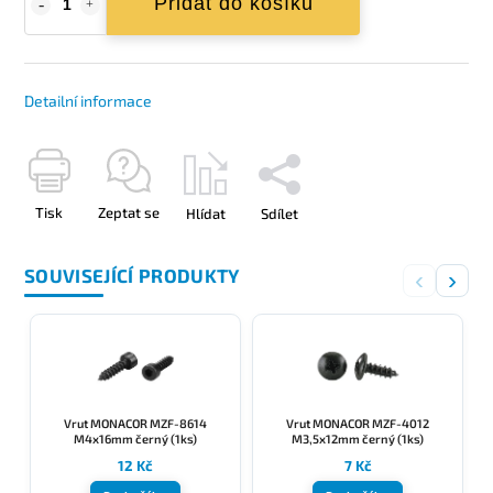
Přidat do košíku
Detailní informace
Tisk
Zeptat se
Hlídat
Sdílet
SOUVISEJÍCÍ PRODUKTY
‹
›
Vrut MONACOR MZF-8614
Vrut MONACOR MZF-4012
M4x16mm černý (1ks)
M3,5x12mm černý (1ks)
12 Kč
7 Kč