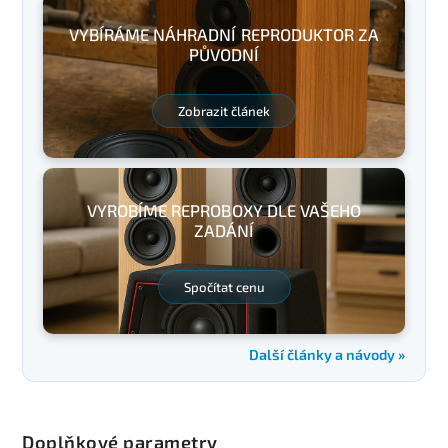
VYBÍRÁME NÁHRADNÍ REPRODUKTOR ZA
PŮVODNÍ
Zobrazit článek
VYROBÍME REPROBOXY DLE VAŠEHO
ZADÁNÍ
Spočítat cenu
Další články a návody »
Doplňkové parametry