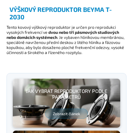
VÝŠKOVÝ REPRODUKTOR BEYMA T-
2030
Tento kovový výškový reproduktor je určen pro reprodukci
vysokých frekvencí ve
dvou nebo tří pásmových studiových
nebo domácích systémech
. Je vybaven hliníkovou membránou,
speciálně navrženou přední deskou z litého hliníku a fázovou
kopulkou, aby bylo dosaženo ploché frekvenční odezvy, vysoké
účinnosti a širokého a řízeného rozptylu.
JAK VYBRAT REPRODUKTORY PODLE
PARAMETRŮ
Zobrazit článek