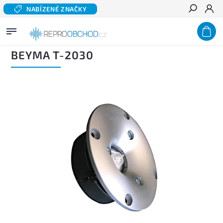
NABÍZENÉ ZNAČKY
Hledat
Domů
/
Domácí audio
/
Komponentní reproduktory hi-fi
/
Výškové reproduktory
/
BEYMA
T-2030
BEYMA T-2030