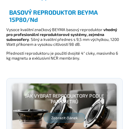
BASOVÝ REPRODUKTOR BEYMA
15P80/Nd
Vysoce kvalitní značkový BEYMA basový reproduktor
vhodný
pro profesionální reproduktorové systémy, zejména
subwoofery
. Silný a kvalitní přednes s 9,5 mm výchylkou, 1200
Watt příkonem a vysokou citlivostí 98 dB.
Předností reproduktoru je použití dvojité 4" cívky, masivního 6
kg magnetu a exklusivní NCR membrány.
JAK VYBRAT REPRODUKTORY PODLE
PARAMETRŮ
Zobrazit článek