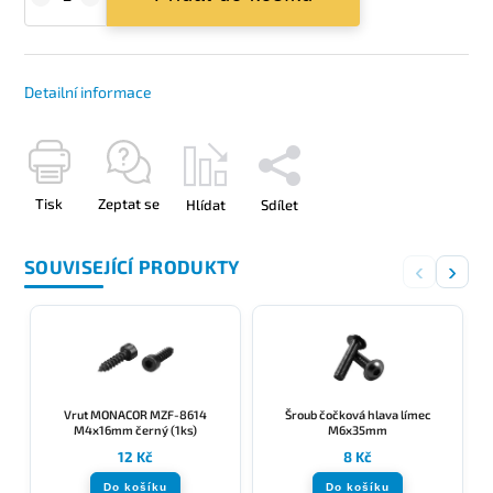
Detailní informace
Tisk
Zeptat se
Hlídat
Sdílet
SOUVISEJÍCÍ PRODUKTY
‹
›
Vrut MONACOR MZF-8614
Šroub čočková hlava límec
M4x16mm černý (1ks)
M6x35mm
12 Kč
8 Kč
Do košíku
Do košíku