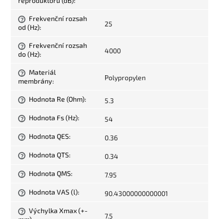
reproduktoru (dB)
:
Frekvenční rozsah
?
25
od (Hz)
:
Frekvenční rozsah
?
4000
do (Hz)
:
Materiál
?
Polypropylen
membrány
:
Hodnota Re (Ohm)
:
5.3
?
Hodnota Fs (Hz)
:
54
?
Hodnota QES
:
0.36
?
Hodnota QTS
:
0.34
?
Hodnota QMS
:
7.95
?
Hodnota VAS (l)
:
90.43000000000001
?
Výchylka Xmax (+-
?
7.5