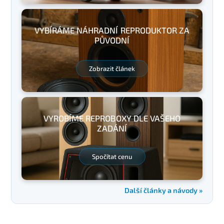
VYBÍRÁME NÁHRADNÍ REPRODUKTOR ZA
PŮVODNÍ
Zobrazit článek
VYROBÍME REPROBOXY DLE VAŠEHO
ZADÁNÍ
Spočítat cenu
Další články a návody »