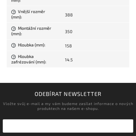
mm)
:
Vnější rozměr
?
388
(mm)
:
Montážní rozměr
?
350
(mm)
:
Hloubka (mm)
:
158
?
Hloubka
?
14.5
zafrézování (mm)
:
ODEBÍRAT NEWSLETTER
Vložte svůj e-mail a my vám budeme zasílat informace o nových
produktech na našem e-shopu.