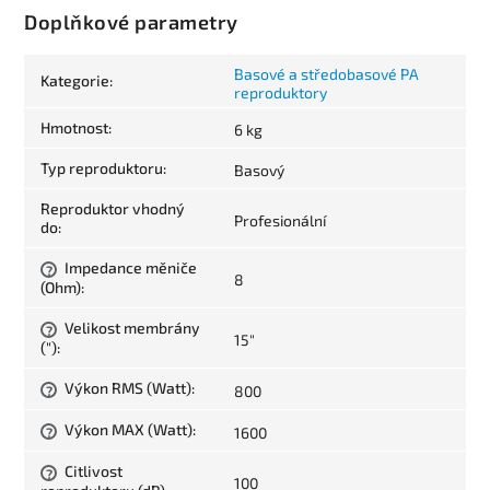
Doplňkové parametry
Basové a středobasové PA
Kategorie
:
reproduktory
Hmotnost
:
6 kg
Typ reproduktoru
:
Basový
Reproduktor vhodný
Profesionální
do
:
Impedance měniče
?
8
(Ohm)
:
Velikost membrány
?
15"
(")
:
Výkon RMS (Watt)
:
800
?
Výkon MAX (Watt)
:
1600
?
Citlivost
?
100