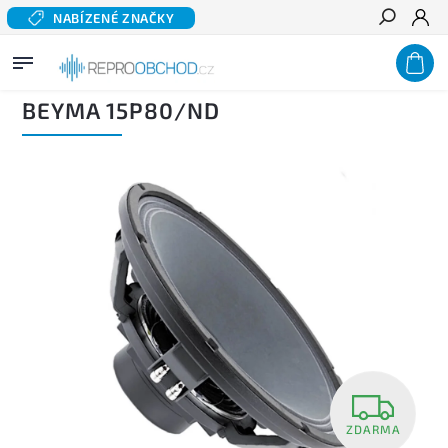
NABÍZENÉ ZNAČKY
Hledat
Domů
/
Profi audio
/
Reproduktory PA
/
Přímovyzařující PA reproduktory
/
Basové a
středobasové PA reproduktory
/
BEYMA 15P80/Nd
BEYMA 15P80/ND
ZDARMA