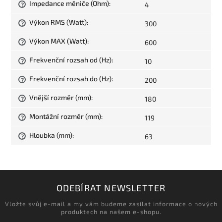
Impedance měniče (Ohm)
:
4
?
Výkon RMS (Watt)
:
300
?
Výkon MAX (Watt)
:
600
?
Frekvenční rozsah od (Hz)
:
10
?
Frekvenční rozsah do (Hz)
:
200
?
Vnější rozměr (mm)
:
180
?
Montážní rozměr (mm)
:
119
?
Hloubka (mm)
:
63
?
ODEBÍRAT NEWSLETTER
Vložte svůj e-mail a my vám budeme zasílat informace o nových
produktech na našem e-shopu.