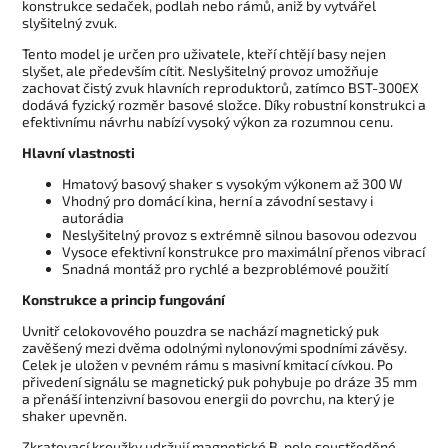
konstrukce sedaček, podlah nebo rámů, aniž by vytvářel
slyšitelný zvuk.
Tento model je určen pro uživatele, kteří chtějí basy nejen
slyšet, ale především cítit. Neslyšitelný provoz umožňuje
zachovat čistý zvuk hlavních reproduktorů, zatímco BST-300EX
dodává fyzický rozměr basové složce. Díky robustní konstrukci a
efektivnímu návrhu nabízí vysoký výkon za rozumnou cenu.
Hlavní vlastnosti
Hmatový basový shaker s vysokým výkonem až 300 W
Vhodný pro domácí kina, herní a závodní sestavy i
autorádia
Neslyšitelný provoz s extrémně silnou basovou odezvou
Vysoce efektivní konstrukce pro maximální přenos vibrací
Snadná montáž pro rychlé a bezproblémové použití
Konstrukce a princip fungování
Uvnitř celokovového pouzdra se nachází magnetický puk
zavěšený mezi dvěma odolnými nylonovými spodními závěsy.
Celek je uložen v pevném rámu s masivní kmitací cívkou. Po
přivedení signálu se magnetický puk pohybuje po dráze 35 mm
a přenáší intenzivní basovou energii do povrchu, na který je
shaker upevněn.
Zkratovací kroužky udržují magnetické B-pole soustředěné