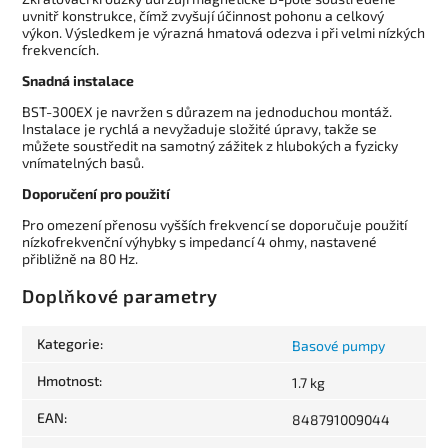
uvnitř konstrukce, čímž zvyšují účinnost pohonu a celkový
výkon. Výsledkem je výrazná hmatová odezva i při velmi nízkých
frekvencích.
Snadná instalace
BST-300EX je navržen s důrazem na jednoduchou montáž.
Instalace je rychlá a nevyžaduje složité úpravy, takže se
můžete soustředit na samotný zážitek z hlubokých a fyzicky
vnímatelných basů.
Doporučení pro použití
Pro omezení přenosu vyšších frekvencí se doporučuje použití
nízkofrekvenční výhybky s impedancí 4 ohmy, nastavené
přibližně na 80 Hz.
Doplňkové parametry
Kategorie
:
Basové pumpy
Hmotnost
:
1.7 kg
EAN
:
848791009044