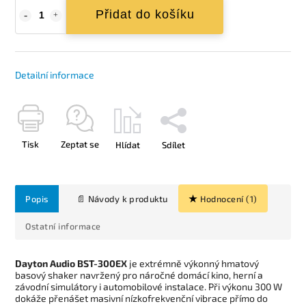
Přidat do košíku
Detailní informace
Tisk
Zeptat se
Hlídat
Sdílet
Popis
Hodnocení (1)
Ostatní informace
Dayton Audio BST-300EX
je extrémně výkonný hmatový
basový shaker navržený pro náročné domácí kino, herní a
závodní simulátory i automobilové instalace. Při výkonu 300 W
dokáže přenášet masivní nízkofrekvenční vibrace přímo do