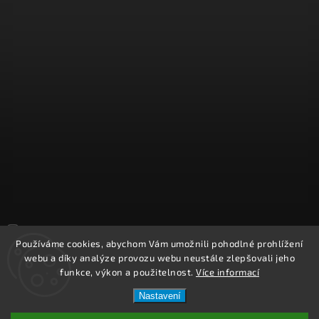
Sledovat na Instagramu
Používáme cookies, abychom Vám umožnili pohodlné prohlížení
webu a díky analýze provozu webu neustále zlepšovali jeho
Copyright 2026
REPROOBCHOD.cz
. Všechna práva vyhrazena.
funkce, výkon a použitelnost.
Více informací
Upravit nastavení cookies
Nastavení
Vytvořil
Shoptet
| Design
Shoptak.cz.