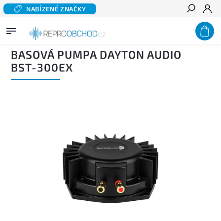
NABÍZENÉ ZNAČKY
Hledat
Domů
/
Domácí audio
/
Excitery a basové pumpy
/
Basové pumpy
/
Basová pumpa DAYTON
AUDIO BST-300EX
BASOVÁ PUMPA DAYTON AUDIO
BST-300EX