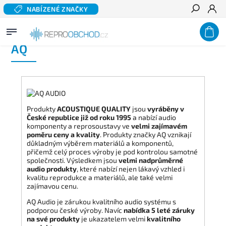
NABÍZENÉ ZNAČKY
Hledat
Domů
/
AQ
AQ
Produkty
ACOUSTIQUE QUALITY
jsou
vyráběny v
České republice již od roku 1995
a nabízí audio
komponenty a reprosoustavy ve
velmi zajímavém
poměru ceny a kvality
. Produkty značky AQ vznikají
důkladným výběrem materiálů a komponentů,
přičemž celý proces výroby je pod kontrolou samotné
společnosti. Výsledkem jsou
velmi nadprůměrné
audio produkty
, které nabízí nejen lákavý vzhled i
kvalitu reprodukce a materiálů, ale také velmi
zajímavou cenu.
AQ Audio je zárukou kvalitního audio systému s
podporou české výroby. Navíc
nabídka 5 leté záruky
na své produkty
je ukazatelem velmi
kvalitního