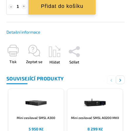
Přidat do košíku
Detailní informace
Tisk
Zeptat se
Hlídat
Sdílet
SOUVISEJÍCÍ PRODUKTY
‹
›
Mini zesilovač SMSL A300
Mini zesilovač SMSL AO200 MKII
5 950 Kč
8 299 Kč