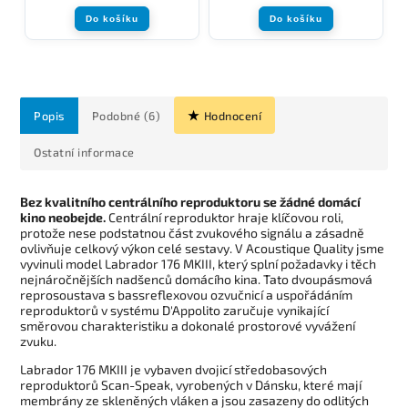
Do košíku
Do košíku
Popis
Podobné (6)
Hodnocení
Ostatní informace
Bez kvalitního centrálního reproduktoru se žádné domácí
kino neobejde.
Centrální reproduktor hraje klíčovou roli,
protože nese podstatnou část zvukového signálu a zásadně
ovlivňuje celkový výkon celé sestavy. V Acoustique Quality jsme
vyvinuli model Labrador 176 MKIII, který splní požadavky i těch
nejnáročnějších nadšenců domácího kina. Tato dvoupásmová
reprosoustava s bassreflexovou ozvučnicí a uspořádáním
reproduktorů v systému D'Appolito zaručuje vynikající
směrovou charakteristiku a dokonalé prostorové vyvážení
zvuku.
Labrador 176 MKIII je vybaven dvojicí středobasových
reproduktorů Scan-Speak, vyrobených v Dánsku, které mají
membrány ze skleněných vláken a jsou zasazeny do odlitých