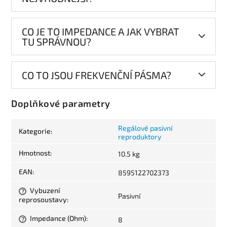
CO JE TO IMPEDANCE A JAK VYBRAT
TU SPRÁVNOU?
CO TO JSOU FREKVENČNÍ PÁSMA?
Doplňkové parametry
Regálové pasivní
Kategorie
:
reproduktory
Hmotnost
:
10.5 kg
EAN
:
8595122702373
Vybuzení
?
Pasivní
reprosoustavy
:
Impedance (Ohm)
:
8
?