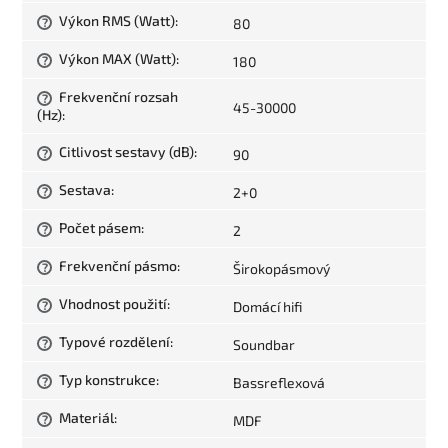
Výkon RMS (Watt)
:
80
?
Výkon MAX (Watt)
:
180
?
Frekvenční rozsah
?
45-30000
(Hz)
:
Citlivost sestavy (dB)
:
90
?
Sestava
:
2+0
?
Počet pásem
:
2
?
Frekvenční pásmo
:
Širokopásmový
?
Vhodnost použití
:
Domácí hifi
?
Typové rozdělení
:
Soundbar
?
Typ konstrukce
:
Bassreflexová
?
Materiál
:
MDF
?