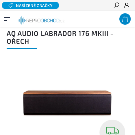
NABÍZENÉ ZNAČKY
Hledat
Domů
/
Reprosoustavy
/
Regálové pasivní reproduktory
/
AQ AUDIO LABRADOR 176 MKIII -
ořech
AQ AUDIO LABRADOR 176 MKIII -
OŘECH