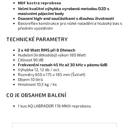
MDF kostra reproboxu
Velmi kvalitní výhybka vyrobená metodou D2D s
masivními pájecími body
Osazení high-end součástkami s dlouhou životností
Bassreflex konstrukce pro nízké naladění a hluboký bas s
předním vyústěním
TECHNICKÉ PARAMETRY
2 x 40 Watt RMS při 8 Ohmech
Hudební (krátkodobý) výkon 180 Watt
Citlivost 90 dB
Frekvenční rozsah 45 Hz až 30 kHz v pásmu 6dB
Výhybka 12, 12 db / oct.
Rozměry 650 x 175 x 185 mm (ŠxVxH)
Objem 10 litrů
Hmotnost 10,5 kg / ks
CO JE OBSAHEM BALENÍ
1 kus AQ LABRADOR 176 MKIII reproboxu