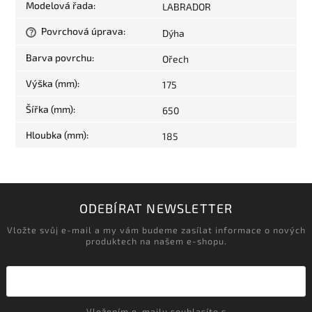
Modelová řada
:
LABRADOR
Povrchová úprava
:
Dýha
?
Barva povrchu
:
Ořech
Výška (mm)
:
175
Šířka (mm)
:
650
Hloubka (mm)
:
185
ODEBÍRAT NEWSLETTER
Vložte svůj e-mail a my vám budeme zasílat informace o nových
produktech na našem e-shopu.
Vložením e-mailu souhlasíte s