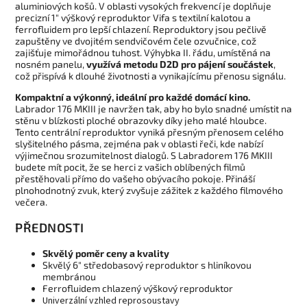
aluminiových košů. V oblasti vysokých frekvencí je doplňuje
precizní 1" výškový reproduktor Vifa s textilní kalotou a
ferrofluidem pro lepší chlazení. Reproduktory jsou pečlivě
zapuštěny ve dvojitém sendvičovém čele ozvučnice, což
zajišťuje mimořádnou tuhost. Výhybka II. řádu, umístěná na
nosném panelu,
využívá metodu D2D pro pájení součástek
,
což přispívá k dlouhé životnosti a vynikajícímu přenosu signálu.
Kompaktní a výkonný, ideální pro každé domácí kino.
Labrador 176 MKIII je navržen tak, aby ho bylo snadné umístit na
stěnu v blízkosti ploché obrazovky díky jeho malé hloubce.
Tento centrální reproduktor vyniká přesným přenosem celého
slyšitelného pásma, zejména pak v oblasti řeči, kde nabízí
výjimečnou srozumitelnost dialogů. S Labradorem 176 MKIII
budete mít pocit, že se herci z vašich oblíbených filmů
přestěhovali přímo do vašeho obývacího pokoje. Přináší
plnohodnotný zvuk, který zvyšuje zážitek z každého filmového
večera.
PŘEDNOSTI
Skvělý poměr ceny a kvality
Skvělý 6" středobasový reproduktor s hliníkovou
membránou
Ferrofluidem chlazený výškový reproduktor
Univerzální vzhled reprosoustavy