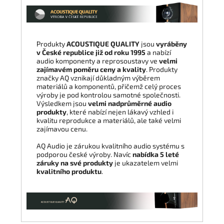
Produkty
ACOUSTIQUE QUALITY
jsou
vyráběny
v České republice již od roku 1995
a nabízí
audio komponenty a reprosoustavy ve
velmi
zajímavém poměru ceny a kvality
. Produkty
značky AQ vznikají důkladným výběrem
materiálů a komponentů, přičemž celý proces
výroby je pod kontrolou samotné společnosti.
Výsledkem jsou
velmi nadprůměrné audio
produkty
, které nabízí nejen lákavý vzhled i
kvalitu reprodukce a materiálů, ale také velmi
zajímavou cenu.
AQ Audio je zárukou kvalitního audio systému s
podporou české výroby. Navíc
nabídka 5 leté
záruky na své produkty
je ukazatelem velmi
kvalitního produktu
.