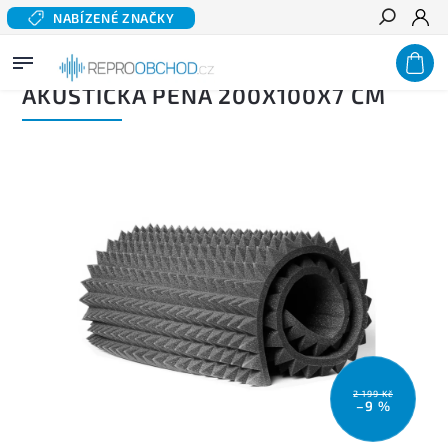
NABÍZENÉ ZNAČKY
Hledat
Domů
/
Příslušenství
/
Akustické tlumení
/
Akustická pěna 200x100x7 cm
AKUSTICKÁ PĚNA 200X100X7 CM
2 199 Kč
–9 %