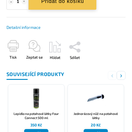
Přidat do košíku
Detailní informace
Tisk
Zeptat se
Hlídat
Sdílet
SOUVISEJÍCÍ PRODUKTY
‹
›
Lepidlo na potahové látky Four
Jednorázový nůž na potahové
Connect 500 ml
látky
350 Kč
20 Kč