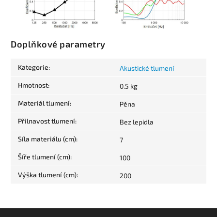
Doplňkové parametry
Kategorie
:
Akustické tlumení
Hmotnost
:
0.5 kg
Materiál tlumení
:
Pěna
Přilnavost tlumení
:
Bez lepidla
Síla materiálu (cm)
:
7
Šíře tlumení (cm)
:
100
Výška tlumení (cm)
:
200