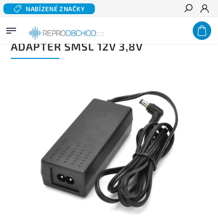
NABÍZENÉ ZNAČKY
Hledat
Domů
/
Domácí audio
/
Zesilovače, receivery a přepínače
/
Adaptér SMSL 12V 3,8V
ADAPTÉR SMSL 12V 3,8V