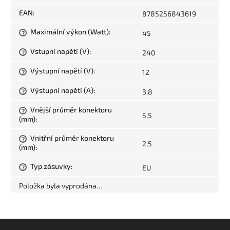
EAN
:
8785256843619
Maximální výkon (Watt)
:
45
?
Vstupní napětí (V)
:
240
?
Výstupní napětí (V)
:
12
?
Výstupní napětí (A)
:
3,8
?
Vnější průměr konektoru
?
5,5
(mm)
:
Vnitřní průměr konektoru
?
2,5
(mm)
:
Typ zásuvky
:
EU
?
Položka byla vyprodána…