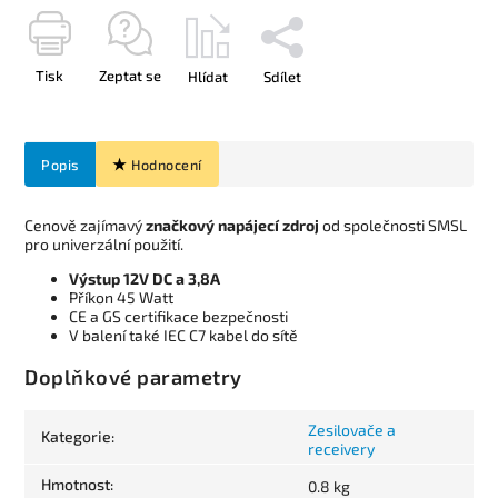
Tisk
Zeptat se
Hlídat
Sdílet
Popis
Hodnocení
Cenově zajímavý
značkový napájecí zdroj
od společnosti SMSL
pro univerzální použití.
Výstup 12V DC a 3,8A
Příkon 45 Watt
CE a GS certifikace bezpečnosti
V balení také IEC C7 kabel do sítě
Doplňkové parametry
Zesilovače a
Kategorie
:
receivery
Hmotnost
:
0.8 kg