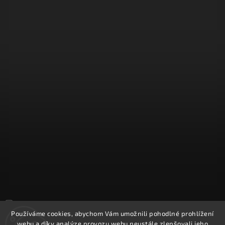
Sledovat na Instagramu
Používáme cookies, abychom Vám umožnili pohodlné prohlížení
webu a díky analýze provozu webu neustále zlepšovali jeho