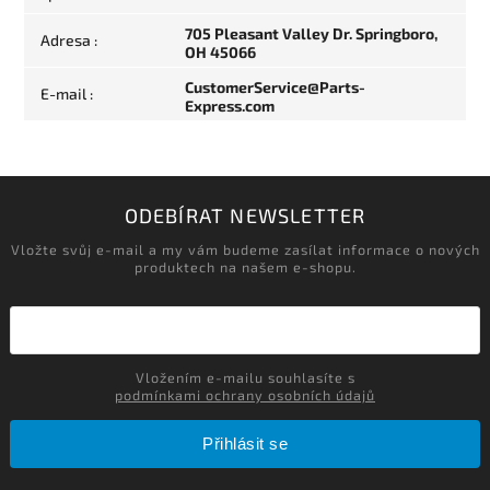
705 Pleasant Valley Dr. Springboro,
Adresa
:
OH 45066
CustomerService@Parts-
E-mail
:
Express.com
ODEBÍRAT NEWSLETTER
Vložte svůj e-mail a my vám budeme zasílat informace o nových
produktech na našem e-shopu.
Vložením e-mailu souhlasíte s
podmínkami ochrany osobních údajů
Přihlásit se