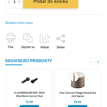
Přidat do košíku
Detailní informace
Tisk
Zeptat se
Hlídat
Sdílet
SOUVISEJÍCÍ PRODUKTY
‹
›
Vrut MONACOR MZF-8614
Four Connect Stage1 dvoulinka
M4x16mm černý (1ks)
2x2,5qmm
12 Kč
33 Kč