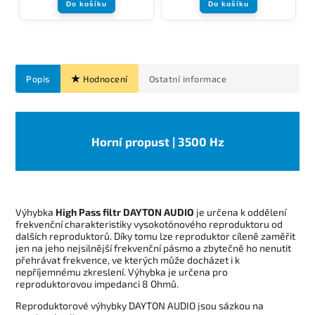
Do košíku
Do košíku
Popis
Hodnocení
Ostatní informace
Horní propust | 3500 Hz
Výhybka
High Pass filtr DAYTON AUDIO
je určena k oddělení
frekvenční charakteristiky vysokotónového reproduktoru od
dalších reproduktorů. Díky tomu lze reproduktor cíleně zaměřit
jen na jeho nejsilnější frekvenční pásmo a zbytečně ho nenutit
přehrávat frekvence, ve kterých může docházet i k
nepříjemnému zkreslení. Výhybka je určena pro
reproduktorovou impedanci 8 Ohmů.
Reproduktorové výhybky DAYTON AUDIO jsou sázkou na