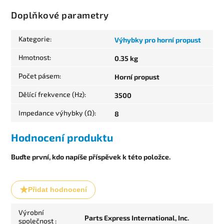
Doplňkové parametry
Kategorie
:
Výhybky pro horní propust
Hmotnost
:
0.35 kg
Počet pásem
:
Horní propust
Dělící frekvence (Hz)
:
3500
Impedance výhybky (Ω)
:
8
Hodnocení produktu
Buďte první, kdo napíše příspěvek k této položce.
Přidat hodnocení
Výrobní
Parts Express International, Inc.
společnost
: