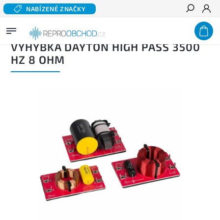
NABÍZENÉ ZNAČKY
Hledat
Domů
/
Výhybky
/
Výhybky pro drivery
/
Výhybka DAYTON High Pass 3500 Hz 8 Ohm
VÝHYBKA DAYTON HIGH PASS 3500
HZ 8 OHM